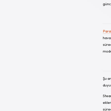
günce
Para
hava 
süre
model
Şu an
duyu
Steam
eklen
süre