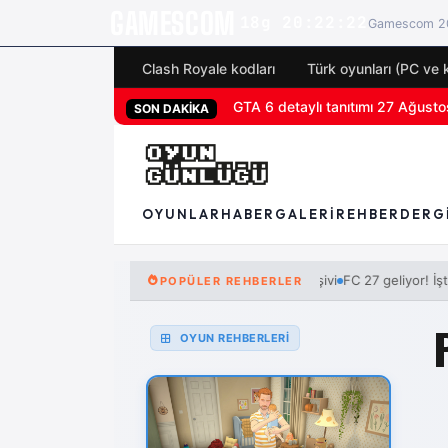
GAMESCOM
18g 20:22:21
Gamescom 20
Clash Royale kodları
Türk oyunları (PC ve 
San Diego Comic-Con 2026 tüm 
SON DAKİKA
OYUNLAR
HABER
GALERI
REHBER
DERG
FC 27 geliyor! İşte tüm 
POPÜLER REHBERLER
OYUN REHBERLERİ