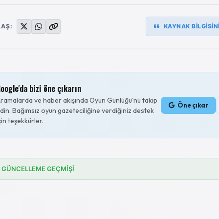
LAŞ:
KAYNAK BİLGİSİN
oogle'da bizi öne çıkarın
ramalarda ve haber akışında Oyun Günlüğü'nü takip
Öne çıkar
din. Bağımsız oyun gazeteciliğine verdiğiniz destek
çin teşekkürler.
GÜNCELLEME GEÇMİŞİ
.05.2026
Paralives erken erişim fiyatı eklendi.
.05.2026
Paralives fiyatı, sürümleri ve satın alma için ilk bilgiler eklendi.