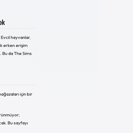
ok
 Evcil hayvanlar,
lık erken erişim
k. Bu da The Sims
ğazaları için bir
örünmüyor;
cak. Bu sayfayı