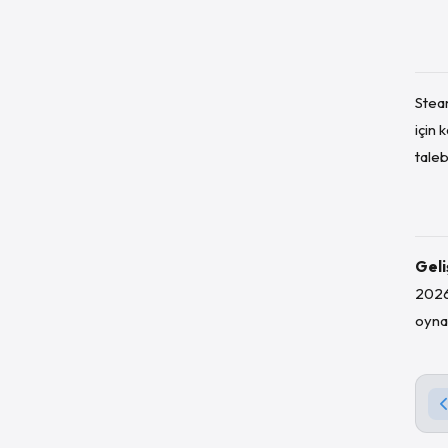
Steam
için
taleb
Geli
2026 
oynam