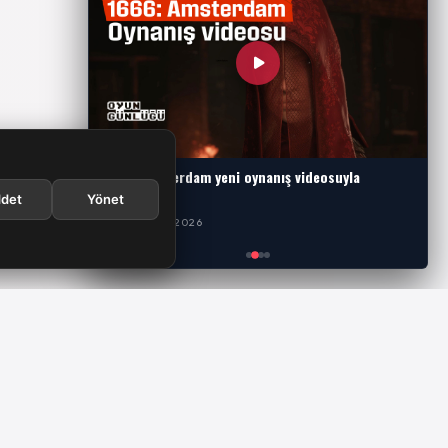
1666: Amsterdam yeni oynanış videosuyla
karşımızda
det
Yönet
29 TEMMUZ 2026