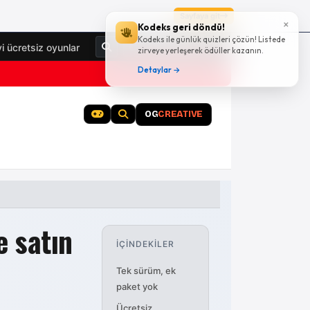
Sayfaya git
×
Kodeks geri döndü!
Kodeks ile günlük quizleri çözün! Listede
Giriş Yap
yi ücretsiz oyunlar
zirveye yerleşerek ödüller kazanın.
Detaylar →
OG
CREATIVE
Google Mini Cup rehber arşivi
e satın
İÇİNDEKİLER
Tek sürüm, ek
paket yok
Ücretsiz