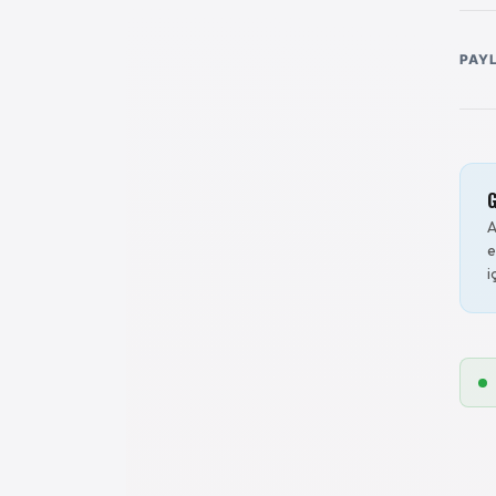
PAY
G
A
e
i
25
23