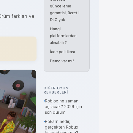
güncelleme
garantisi, ücretli
ürüm farkları ve
DLC yok
Hangi
platformlardan
alınabilir?
İade politikası
Demo var mı?
DİĞER OYUN
REHBERLERİ
Roblox ne zaman
açılacak? 2026 için
son durum
RoEarn nedir,
gerçekten Robux
kazandırıyor mu?