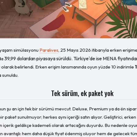
 yaşam simülasyonu
Paralives
, 25 Mayıs 2026 itibarıyla erken erişime
39,99 dolardan piyasaya sürüldü. Türkiye'de ise MENA fiyatında
nda
 olarak belirlendi. Erken erişim lansmanında oyun yüzde 10 indirimle
a sunuldu.
Tek sürüm, ek paket yok
un şu an için tek bir sürümü mevcut. Deluxe, Premium ya da ön sipar
bir paket sunulmuyor; herkes aynı içeriği satın alıyor. Geliştirici, erke
ın içerik geldikçe kademeli olarak artacağını duyurdu. Bu nedenle oyu
an avantajlı: hem daha düşük fiyat ödenmiş oluyor hem de gelecek tü