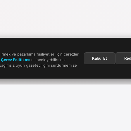
tirmek ve pazarlama faaliyetleri için çerezler
Kabul Et
Red
n
Çerez Politikası
'nı inceleyebilirsiniz.
 bağımsız oyun gazeteciliğini sürdürmemize