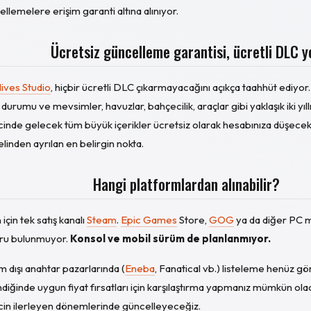
llemelere erişim garanti altına alınıyor.
Ücretsiz güncelleme garantisi, ücretli DLC y
lives Studio
, hiçbir ücretli DLC çıkarmayacağını açıkça taahhüt ediyor.
durumu ve mevsimler, havuzlar, bahçecilik, araçlar gibi yaklaşık iki yıl
cinde gelecek tüm büyük içerikler ücretsiz olarak hesabınıza düşece
inden ayrılan en belirgin nokta.
Hangi platformlardan alınabilir?
 için tek satış kanalı
Steam
.
Epic Games
Store,
GOG
ya da diğer PC ma
ru bulunmuyor.
Konsol ve mobil sürüm de planlanmıyor.
 dışı anahtar pazarlarında (
Eneba
, Fanatical vb.) listeleme henüz g
diğinde uygun fiyat fırsatları için karşılaştırma yapmanız mümkün ola
cin ilerleyen dönemlerinde güncelleyeceğiz.