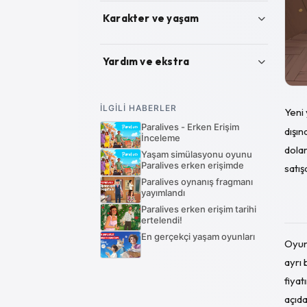
Karakter ve yaşam
Paralives Paramaker karakter
oluşturma rehberi
Yardım ve ekstra
Paralives inşa modu rehberi ve
Paralives erken erişim yol haritası
özellikleri
Paralives hile kodları nasıl
İLGİLİ HABERLER
Paralives kişilik özellikleri ve trait
Yeni
kullanılır?
sistemi
Paralives - Erken Erişim
dışı
İnceleme
Paralives para hilesi: Tüm para
Paralives yetenekler ve skill
dolar
kodları
Yaşam simülasyonu oyunu
sistemi rehberi
Paralives erken erişimde
satış
Paralives ihtiyaç hilesi: Tüm 'need'
Paralives oynanış fragmanı
kodları
yayımlandı
Paralives hamilelik hilesi ve bebek
Paralives erken erişim tarihi
ertelendi!
kodları
En gerçekçi yaşam oyunları
Paralives karakter ve yaş hileleri
Oyun
Paralives meslek ve kariyer hileleri
ayrı 
fiyat
açıd