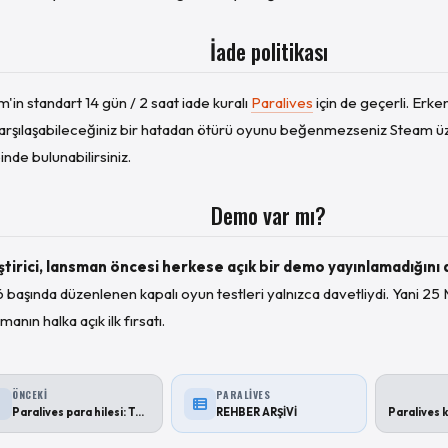
İade politikası
'in standart 14 gün / 2 saat iade kuralı
Paralives
için de geçerli. Erk
 karşılaşabileceğiniz bir hatadan ötürü oyunu beğenmezseniz Steam ü
inde bulunabilirsiniz.
Demo var mı?
ştirici, lansman öncesi herkese açık bir demo yayınlamadığını
başında düzenlenen kapalı oyun testleri yalnızca davetliydi. Yani 25 M
anın halka açık ilk fırsatı.
ÖNCEKI
PARALIVES
Paralives para hilesi: Tüm para kodları
REHBER ARŞİVİ