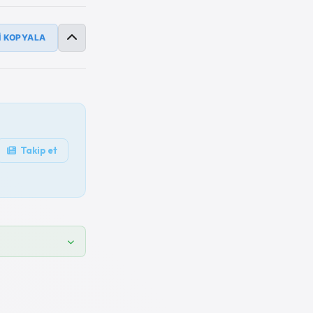
İ KOPYALA
Takip et