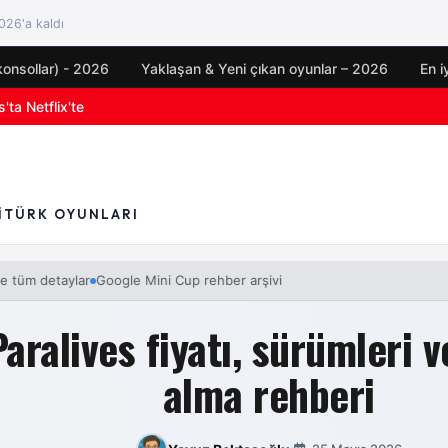
26'a kaldı
konsollar) - 2026
Yaklaşan & Yeni çıkan oyunlar – 2026
En i
oyun duyuruları
I
TÜRK OYUNLARI
detaylar
Google Mini Cup rehber arşivi
FC 27 geliyor! İşte tüm detaylar
Paralives fiyatı, sürümleri v
alma rehberi