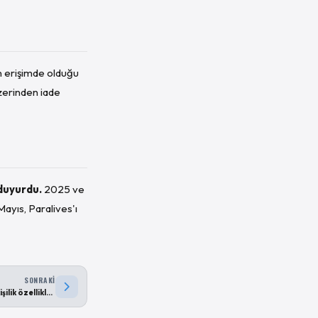
en erişimde olduğu
zerinden iade
 duyurdu.
2025 ve
ayıs, Paralives'ı
SONRAKI
Paralives kişilik özellikleri ve trait sistemi