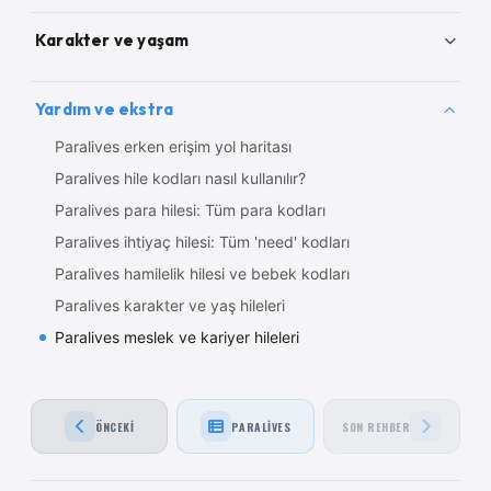
Paralives nedir, çıkış tarihi ve özellikleri
Karakter ve yaşam
Paralives sistem gereksinimleri
Paralives fiyatı, sürümleri ve satın alma rehberi
Paralives Paramaker karakter oluşturma rehberi
Paralives kontrolleri ve klavye kısayolları
Yardım ve ekstra
Paralives inşa modu rehberi ve özellikleri
Paralives başlangıç rehberi: İlk adımlar
Paralives kişilik özellikleri ve trait sistemi
Paralives erken erişim yol haritası
Paralives yetenekler ve skill sistemi rehberi
Paralives hile kodları nasıl kullanılır?
Paralives para hilesi: Tüm para kodları
Paralives ihtiyaç hilesi: Tüm 'need' kodları
Paralives hamilelik hilesi ve bebek kodları
Paralives karakter ve yaş hileleri
Paralives meslek ve kariyer hileleri
ÖNCEKI
PARALIVES
SON REHBER