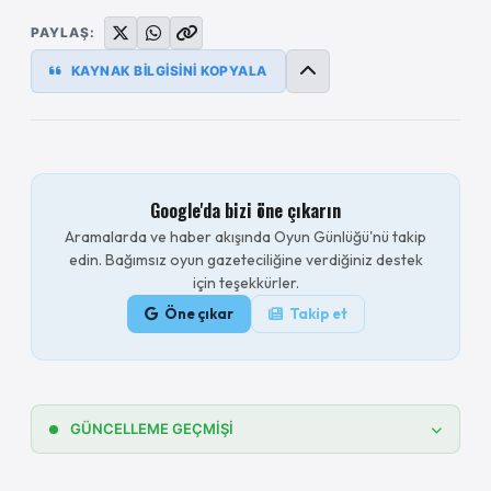
PAYLAŞ:
KAYNAK BİLGİSİNİ KOPYALA
Google'da bizi öne çıkarın
Aramalarda ve haber akışında Oyun Günlüğü'nü takip
edin. Bağımsız oyun gazeteciliğine verdiğiniz destek
için teşekkürler.
Öne çıkar
Takip et
GÜNCELLEME GEÇMİŞİ
23.05.2026
Paralives meslek ve kariyer hileleri eklendi.