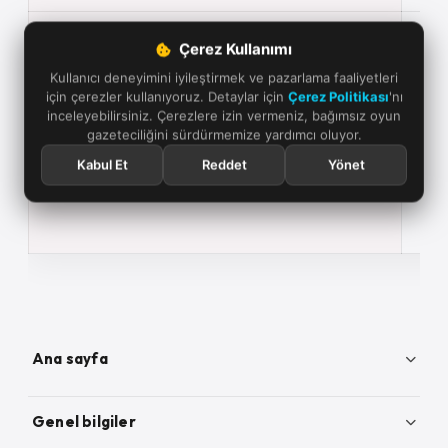
Pars
Çerez Kullanımı
PRINTLOTSANDCOMPANY
eşle
Kullanıcı deneyimini iyileştirmek ve pazarlama faaliyetleri
liste
için çerezler kullanıyoruz. Detaylar için
Çerez Politikası
'nı
inceleyebilirsiniz. Çerezlere izin vermeniz, bağımsız oyun
gazeteciliğini sürdürmemize yardımcı oluyor.
Her
için
Kabul Et
Reddet
Yönet
PRINTNUMBEROFEXTRASFOREVERYOCCUPATION
extr
sayı
döke
Ana sayfa
Paralives rehber arşivi
Genel bilgiler