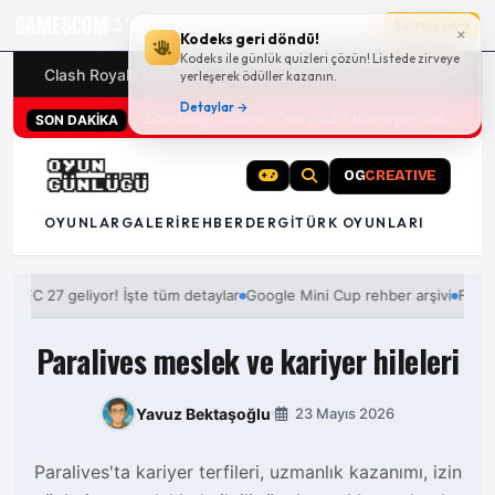
GAMESCOM
17g 00:11:06
Sayfaya git
×
Kodeks geri döndü!
Kodeks ile günlük quizleri çözün! Listede zirveye
Clash Royale kodları
Türk oyunları (PC ve konsollar) - 20
yerleşerek ödüller kazanın.
Detaylar →
San Diego Comic-Con 2026 tüm oyun duyuruları
SON DAKİKA
OG
CREATIVE
OYUNLAR
GALERI
REHBER
DERGI
TÜRK OYUNLARI
FC 27 geliyor! İşte tüm detaylar
Google Mini Cup rehber arşivi
FC 27 gel
Paralives meslek ve kariyer hileleri
Yavuz Bektaşoğlu
23 Mayıs 2026
Paralives'ta kariyer terfileri, uzmanlık kazanımı, izin