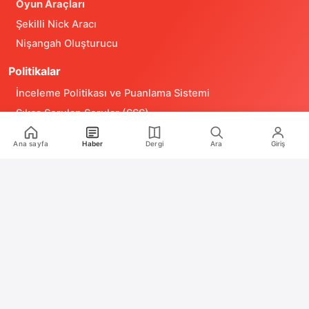
Oyun Araçları
Şekilli Nick Aracı
Nişangah Oluşturucu
Politikalar
İnceleme Politikası ve Puanlama Sistemi
Sıkça Sorulan Sorular (SSS)
Alıntı ve Yeniden Kullanım Politikası
Ana sayfa
Haber
Dergi
Ara
Giriş
Site Kullanım Koşulları (Yasal Uyarı)
Gizlilik Politikası
Çerez (Cookie) Aydınlatma Metni
Hukuka Aykırılık Bildirimi
İş Birlikleri
Reklam
Medya Kiti
RSS Feeds