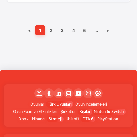
<
1
2
3
4
5
…
>
Oyunlar
Türk Oyunları
Oyun İncelemeleri
Oyun Fuarı ve Etkinlikleri
Şirketler
Kişiler
Nintendo Switch
Xbox
Nişancı
Strateji
Ubisoft
GTA 6
PlayStation