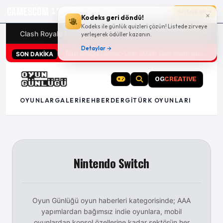
GAMESCOM
17g 00:19:32
Sayfaya git
×
Kodeks geri döndü!
Kodeks ile günlük quizleri çözün! Listede zirveye
Clash Royale kodları
Türk oyunları (PC ve konsollar) - 20
yerleşerek ödüller kazanın.
Detaylar →
San Diego Comic-Con 2026 tüm oyun duyuruları
SON DAKİKA
OG
CREATIVE
OYUNLAR
GALERI
REHBER
DERGI
TÜRK OYUNLARI
Nintendo Switch
Oyun Günlüğü oyun haberleri kategorisinde; AAA
yapımlardan bağımsız indie oyunlara, mobil
oyunlardan konsol özellerine kadar sektörün her