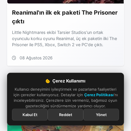
Reanimal'ın ilk ek paketi The Prisoner
çıktı
Little Nightmares ekibi Tarsier Studios'un ortak
oyunculu korku oyunu Reanimal, üç ek paketin ilki The
Prisoner ile PS5, Xbox, Switch 2 ve PC'de çıktı.
08 Ağustos 2026
Çerez Kullanımı
Kullanıcı deneyimini iyileştirmek ve pazarlama faaliyetleri
için çerezler kullanıyoruz. Detaylar için
Çerez Politikası
'nı
inceleyebilirsiniz. Çerezlere izin vermeniz, bağımsız oyun
gazeteciliğini sürdürmemize yardımcı oluyor.
Kabul Et
Reddet
Yönet