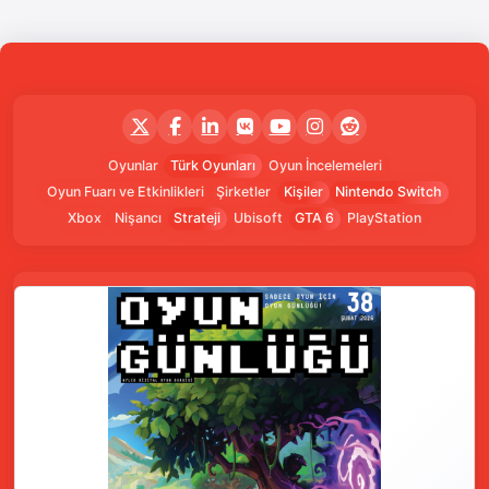
Oyunlar
Türk Oyunları
Oyun İncelemeleri
Oyun Fuarı ve Etkinlikleri
Şirketler
Kişiler
Nintendo Switch
Xbox
Nişancı
Strateji
Ubisoft
GTA 6
PlayStation