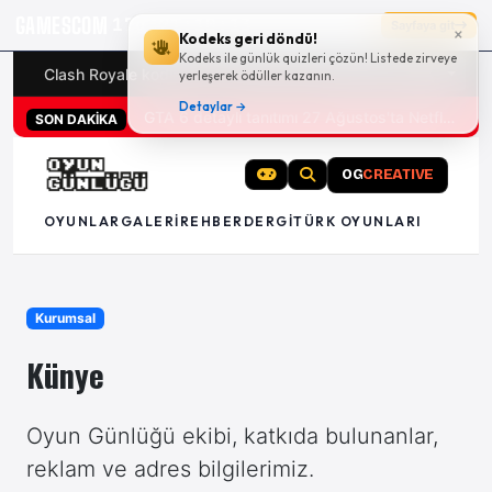
GAMESCOM
17g 21:10:12
Sayfaya git
×
Kodeks geri döndü!
Kodeks ile günlük quizleri çözün! Listede zirveye
Clash Royale kodları
Türk oyunları (PC ve konsollar) - 20
yerleşerek ödüller kazanın.
Detaylar →
San Diego Comic-Con 2026 tüm oyun duyuruları
GTA 6 detaylı tanıtımı 27 Ağustos'ta Netflix'te
SON DAKİKA
OG
CREATIVE
OYUNLAR
GALERI
REHBER
DERGI
TÜRK OYUNLARI
Kurumsal
Künye
Oyun Günlüğü ekibi, katkıda bulunanlar,
reklam ve adres bilgilerimiz.