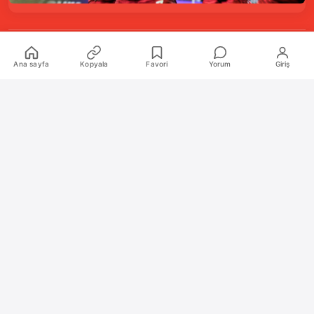
Kurumsal
Ana sayfa
Kopyala
Favori
Yorum
Giriş
Hakkımızda
İletişim
Künye
Katkıda Bulunanlar
Oyun Araçları Paketi
Oyun Araçları
Şekilli Nick Aracı
Nişangah Oluşturucu
Politikalar
İnceleme Politikası ve Puanlama Sistemi
Sıkça Sorulan Sorular (SSS)