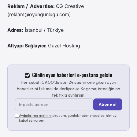
Reklam / Advertise:
OG Creative
(
reklam@oyungunlugu.com
)
Adres:
İstanbul / Türkiye
Altyapı Sağlayıcı:
Güzel Hosting
Günün oyun haberleri e-postana gelsin
Her sabah 09.00'da son 24 saatin öne çıkan oyun
haberlerini tek mailde derliyoruz. Kaçırma; istediğin an
tek tıkla ayrılırsın.
Abone ol
Aydınlatma metnini
okudum, günlük haber e-postası almayı
kabul ediyorum.