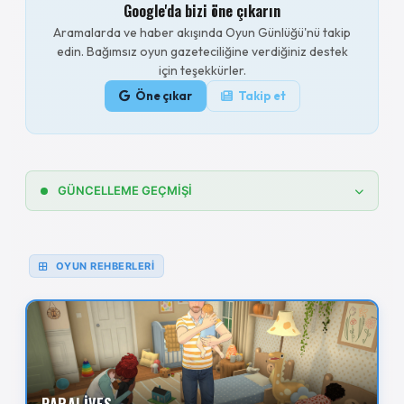
Google'da bizi öne çıkarın
Aramalarda ve haber akışında Oyun Günlüğü'nü takip
edin. Bağımsız oyun gazeteciliğine verdiğiniz destek
için teşekkürler.
Öne çıkar
Takip et
GÜNCELLEME GEÇMİŞİ
23.05.2026
Paralives hile kodları kullanım rehberi
oluşturuldu.
OYUN REHBERLERİ