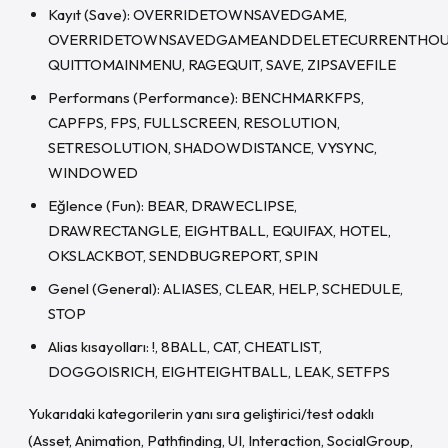
Kayıt (Save): OVERRIDETOWNSAVEDGAME,
OVERRIDETOWNSAVEDGAMEANDDELETECURRENTHOU
QUITTOMAINMENU, RAGEQUIT, SAVE, ZIPSAVEFILE
Performans (Performance): BENCHMARKFPS,
CAPFPS, FPS, FULLSCREEN, RESOLUTION,
SETRESOLUTION, SHADOWDISTANCE, VYSYNC,
WINDOWED
Eğlence (Fun): BEAR, DRAWECLIPSE,
DRAWRECTANGLE, EIGHTBALL, EQUIFAX, HOTEL,
OKSLACKBOT, SENDBUGREPORT, SPIN
Genel (General): ALIASES, CLEAR, HELP, SCHEDULE,
STOP
Alias kısayolları: !, 8BALL, CAT, CHEATLIST,
DOGGOISRICH, EIGHTEIGHTBALL, LEAK, SETFPS
Yukarıdaki kategorilerin yanı sıra geliştirici/test odaklı
(Asset, Animation, Pathfinding, UI, Interaction, SocialGroup,