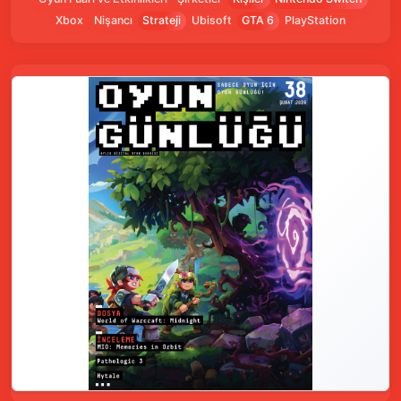
Xbox
Nişancı
Strateji
Ubisoft
GTA 6
PlayStation