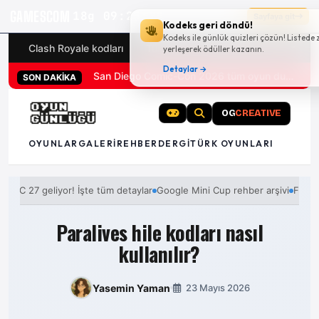
GAMESCOM
18g 09:25:28
Sayfaya git
Kodeks geri döndü!
Kodeks ile günlük quizleri çözün! Listede 
Clash Royale kodları
Türk oyunları (PC ve konsollar) - 20
yerleşerek ödüller kazanın.
Detaylar →
San Diego Comic-Con 2026 tüm oyun duyuruları
SON DAKİKA
OG
CREATIVE
OYUNLAR
GALERI
REHBER
DERGI
TÜRK OYUNLARI
 27 geliyor! İşte tüm detaylar
Google Mini Cup rehber arşivi
FC 27 geliy
Paralives hile kodları nasıl
kullanılır?
Yasemin Yaman
23 Mayıs 2026