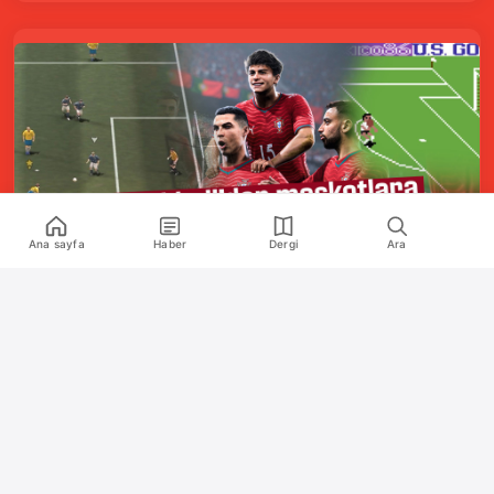
Ana sayfa
Haber
Dergi
Ara
Kurumsal
Hakkımızda
İletişim
Künye