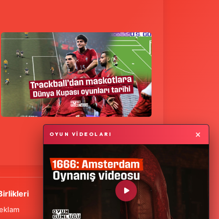
×
OYUN VİDEOLARI
Birlikleri
eklam