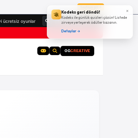
Sayfaya git
×
Kodeks geri döndü!
Kodeks ile günlük quizleri çözün! Listede
Giriş Yap
yi ücretsiz oyunlar
zirveye yerleşerek ödüller kazanın.
Detaylar →
OG
CREATIVE