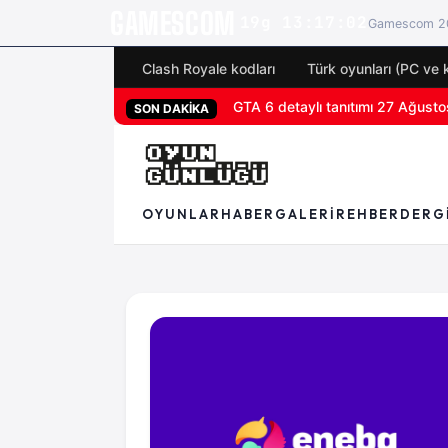
GAMESCOM
19g 13:17:01
Gamescom 20
Clash Royale kodları
Türk oyunları (PC ve 
GTA 6 detaylı tanıtımı 27 Ağustos
San Diego Comic-Con 2026 tüm 
SON DAKİKA
OYUNLAR
HABER
GALERI
REHBER
DERG