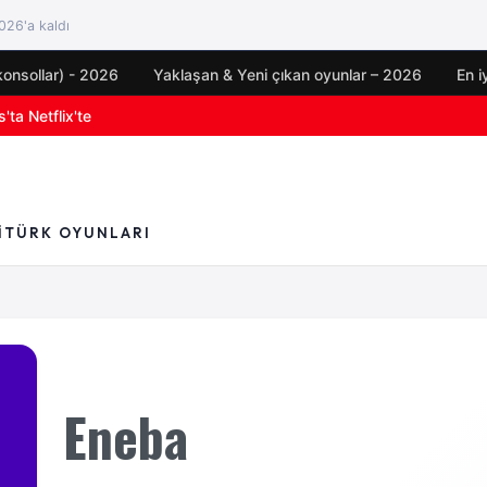
26'a kaldı
konsollar) - 2026
Yaklaşan & Yeni çıkan oyunlar – 2026
En i
'ta Netflix'te
oyun duyuruları
I
TÜRK OYUNLARI
Eneba