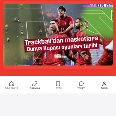
Kurumsal
Ana sayfa
Kopyala
Favori
Yorum
Giriş
Hakkımızda
İletişim
Künye
Katkıda Bulunanlar