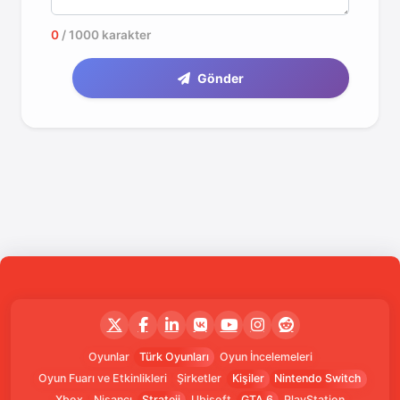
0
/ 1000 karakter
Gönder
Oyunlar
Türk Oyunları
Oyun İncelemeleri
Oyun Fuarı ve Etkinlikleri
Şirketler
Kişiler
Nintendo Switch
Xbox
Nişancı
Strateji
Ubisoft
GTA 6
PlayStation