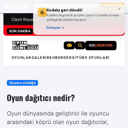
GAMESCOM
17g 23:44:30
Sayfaya git
×
Kodeks geri döndü!
Kodeks ile günlük quizleri çözün! Listede zirveye
Clash Royale kodları
Türk oyunları (PC ve konsollar) - 20
yerleşerek ödüller kazanın.
Detaylar →
San Diego Comic-Con 2026 tüm oyun duyuruları
GTA 6 detaylı tanıtımı 27 Ağustos'ta Netflix'te
SON DAKİKA
OG
CREATIVE
OYUNLAR
GALERI
REHBER
DERGI
TÜRK OYUNLARI
Oyuncu sözlüğü
Oyun dağıtıcı nedir?
Oyun dünyasında geliştirici ile oyuncu
arasındaki köprü olan oyun dağıtıcılar,