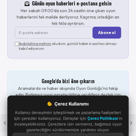
Günün oyun haberleri e-postana gelsin
Her sabah 09.00'da son 24 saatin öne çıkan oyun
haberlerini tek mailde derliyoruz. Kaçırma; istediğin an
tek tıkla ayrılırsın.
Abone ol
Aydınlatma metnini
okudum, günlük haber e-postası almayı
kabul ediyorum.
Google'da bizi öne çıkarın
Aramalarda ve haber akışında Oyun Günlüğü'nü takip
edin. Bağımsız oyun gazeteciliğine verdiğiniz destek için
teşekkürler.
Çerez Kullanımı
Öne çıkar
Takip et
Kullanıcı deneyimini iyileştirmek ve pazarlama faaliyetleri
için çerezler kullanıyoruz. Detaylar için
Çerez Politikası
'nı
inceleyebilirsiniz. Çerezlere izin vermeniz, bağımsız oyun
gazeteciliğini sürdürmemize yardımcı oluyor.