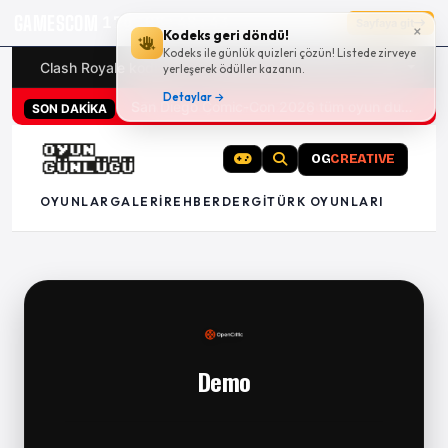
GAMESCOM
17g 08:48:42
Sayfaya git
×
Kodeks geri döndü!
Kodeks ile günlük quizleri çözün! Listede zirveye
Clash Royale kodları
Türk oyunları (PC ve konsollar) - 20
yerleşerek ödüller kazanın.
Detaylar →
San Diego Comic-Con 2026 tüm oyun duyuruları
SON DAKİKA
OG
CREATIVE
OYUNLAR
GALERI
REHBER
DERGI
TÜRK OYUNLARI
Demo