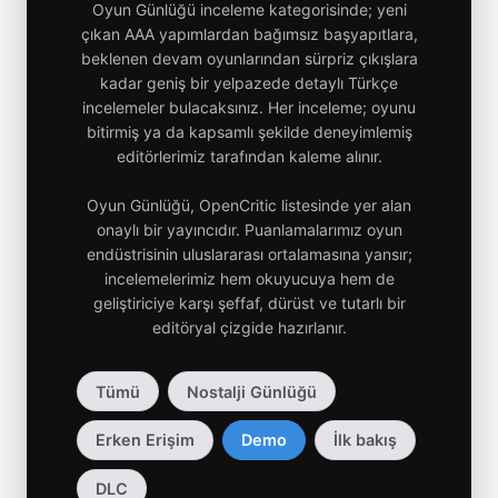
Oyun Günlüğü inceleme kategorisinde; yeni
çıkan AAA yapımlardan bağımsız başyapıtlara,
beklenen devam oyunlarından sürpriz çıkışlara
kadar geniş bir yelpazede detaylı Türkçe
incelemeler bulacaksınız. Her inceleme; oyunu
bitirmiş ya da kapsamlı şekilde deneyimlemiş
editörlerimiz tarafından kaleme alınır.
Yeni çıkan oyunların detaylı 
Oyun Günlüğü, OpenCritic listesinde yer alan
onaylı bir yayıncıdır. Puanlamalarımız oyun
endüstrisinin uluslararası ortalamasına yansır;
incelemelerimiz hem okuyucuya hem de
geliştiriciye karşı şeffaf, dürüst ve tutarlı bir
editöryal çizgide hazırlanır.
Tümü
Nostalji Günlüğü
Erken Erişim
Demo
İlk bakış
DLC