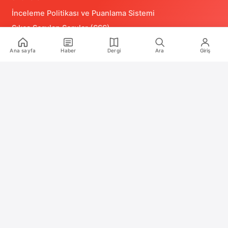
İnceleme Politikası ve Puanlama Sistemi
Sıkça Sorulan Sorular (SSS)
Alıntı ve Yeniden Kullanım Politikası
Ana sayfa
Haber
Dergi
Ara
Giriş
Site Kullanım Koşulları (Yasal Uyarı)
Gizlilik Politikası
Çerez (Cookie) Aydınlatma Metni
Hukuka Aykırılık Bildirimi
İş Birlikleri
Reklam
Medya Kiti
RSS Feeds
2020 – 2026 Oyun Günlüğü. Tüm hakları saklıdır.
Türkiye'nin bağımsız oyun medya platformu