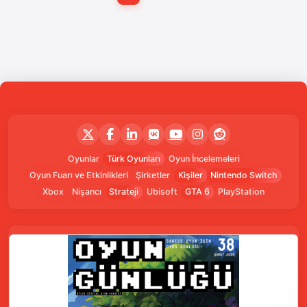
Oyunlar
Türk Oyunları
Oyun İncelemeleri
Oyun Fuarı ve Etkinlikleri
Şirketler
Kişiler
Nintendo Switch
Xbox
Nişancı
Strateji
Ubisoft
GTA 6
PlayStation