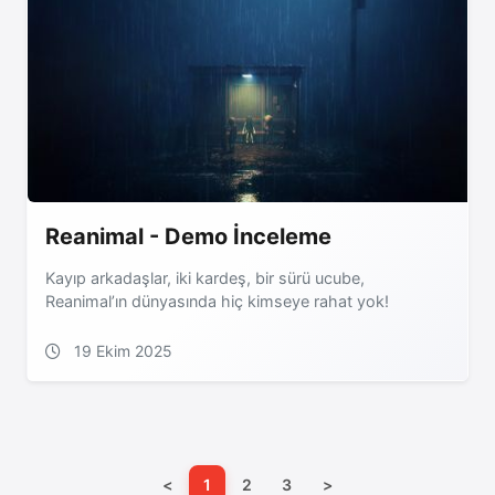
Reanimal - Demo İnceleme
Kayıp arkadaşlar, iki kardeş, bir sürü ucube,
Reanimal’ın dünyasında hiç kimseye rahat yok!
19 Ekim 2025
<
1
2
3
>