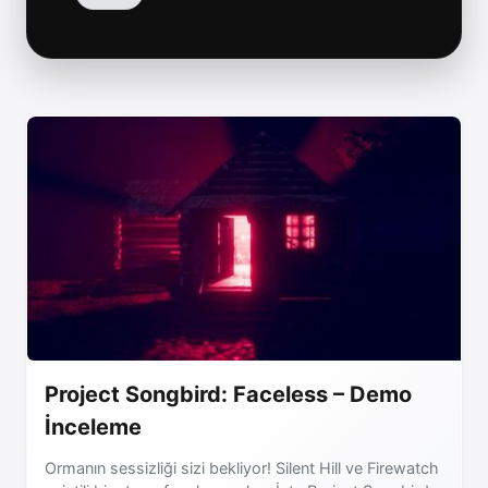
Project Songbird: Faceless – Demo
İnceleme
Ormanın sessizliği sizi bekliyor! Silent Hill ve Firewatch