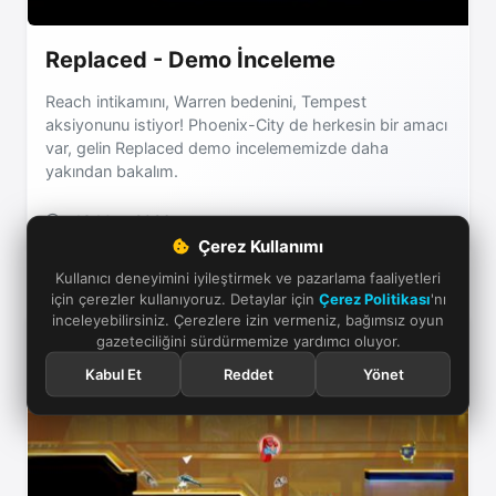
Replaced - Demo İnceleme
Reach intikamını, Warren bedenini, Tempest
aksiyonunu istiyor! Phoenix-City de herkesin bir amacı
var, gelin Replaced demo incelememizde daha
yakından bakalım.
13 Mart 2026
Çerez Kullanımı
Kullanıcı deneyimini iyileştirmek ve pazarlama faaliyetleri
için çerezler kullanıyoruz. Detaylar için
Çerez Politikası
'nı
inceleyebilirsiniz. Çerezlere izin vermeniz, bağımsız oyun
gazeteciliğini sürdürmemize yardımcı oluyor.
Kabul Et
Reddet
Yönet