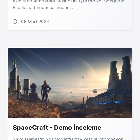
esintili bir atmosfere hazır olun. İşte Project Songbird:
Faceless demo incelememiz.
06 Mart 2026
SpaceCraft - Demo İnceleme
Shiro Games'in SpaceCraft'ı uzay keşfini, otomasyon