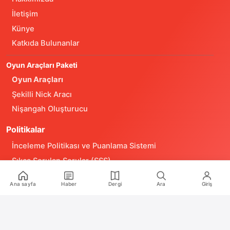
İletişim
Künye
Katkıda Bulunanlar
Oyun Araçları Paketi
Oyun Araçları
Şekilli Nick Aracı
Nişangah Oluşturucu
Politikalar
İnceleme Politikası ve Puanlama Sistemi
Sıkça Sorulan Sorular (SSS)
Alıntı ve Yeniden Kullanım Politikası
Ana sayfa
Haber
Dergi
Ara
Giriş
Site Kullanım Koşulları (Yasal Uyarı)
Gizlilik Politikası
Çerez (Cookie) Aydınlatma Metni