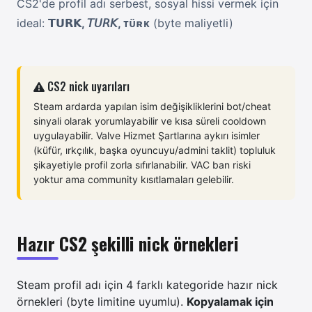
CS2'de profil adı serbest, sosyal hissi vermek için
ideal:
𝗧𝗨𝗥𝗞, 𝘛𝘜𝘙𝘒, ᴛᴜ̈ʀᴋ
(byte maliyetli)
CS2 nick uyarıları
Steam ardarda yapılan isim değişikliklerini bot/cheat
sinyali olarak yorumlayabilir ve kısa süreli cooldown
uygulayabilir. Valve Hizmet Şartlarına aykırı isimler
(küfür, ırkçılık, başka oyuncuyu/admini taklit) topluluk
şikayetiyle profil zorla sıfırlanabilir. VAC ban riski
yoktur ama community kısıtlamaları gelebilir.
Hazır CS2 şekilli nick örnekleri
Steam profil adı için 4 farklı kategoride hazır nick
örnekleri (byte limitine uyumlu).
Kopyalamak için