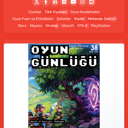
Oyunlar
Türk Oyunları
Oyun İncelemeleri
Oyun Fuarı ve Etkinlikleri
Şirketler
Kişiler
Nintendo Switch
Xbox
Nişancı
Strateji
Ubisoft
GTA 6
PlayStation