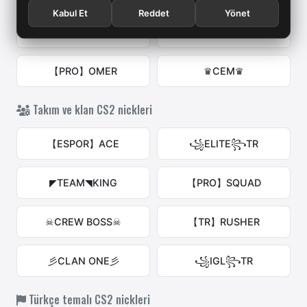
Kabul Et
Reddet
Yönet
⚔BARAN⚔
☠ARDA☠
【PRO】OMER
♛CEM♛
Takım ve klan CS2 nickleri
【ESPOR】ACE
꧁ELITE꧂TR
◤TEAM◥KING
【PRO】SQUAD
☠CREW BOSS☠
【TR】RUSHER
彡CLAN ONE彡
꧁IGL꧂TR
Türkçe temalı CS2 nickleri