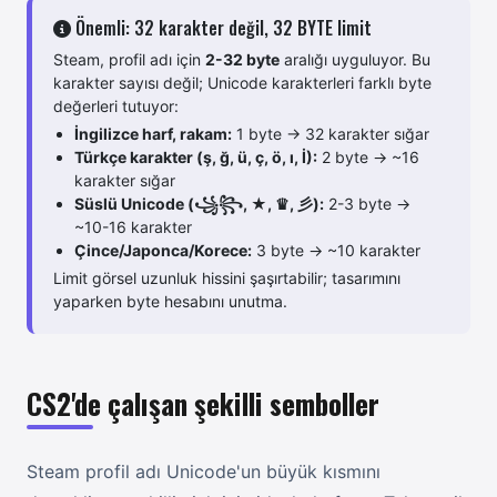
Önemli: 32 karakter değil, 32 BYTE limit
Steam, profil adı için
2-32 byte
aralığı uyguluyor. Bu
karakter sayısı değil; Unicode karakterleri farklı byte
değerleri tutuyor:
İngilizce harf, rakam:
1 byte → 32 karakter sığar
Türkçe karakter (ş, ğ, ü, ç, ö, ı, İ):
2 byte → ~16
karakter sığar
Süslü Unicode (꧁꧂, ★, ♛, 彡):
2-3 byte →
~10-16 karakter
Çince/Japonca/Korece:
3 byte → ~10 karakter
Limit görsel uzunluk hissini şaşırtabilir; tasarımını
yaparken byte hesabını unutma.
CS2'de çalışan şekilli semboller
Steam profil adı Unicode'un büyük kısmını