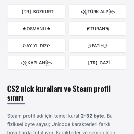
【TR】BOZKURT
꧁TÜRK ALP꧂
★OSMANLI★
◤TURAN◥
☪AY YILDIZ☪
彡FATIH彡
꧁KAPLAN꧂
【TR】GAZİ
CS2 nick kuralları ve Steam profil
sınırı
Steam profil adı için temel kural
2-32 byte
. Bu
fiziksel byte sayısı; Unicode karakterleri farklı
boyutlarda tutuluyor. Karakterler ve sembollerin