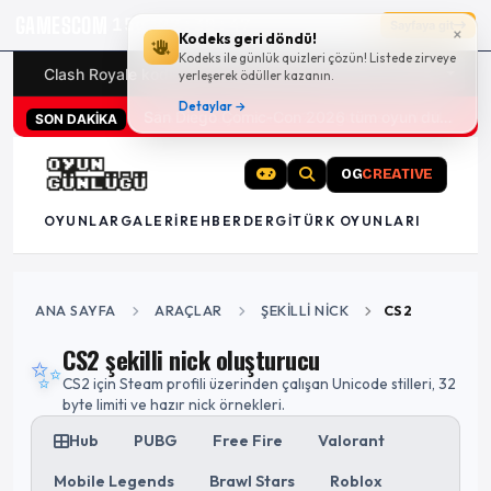
GAMESCOM
15g 22:30:47
Sayfaya git
×
Kodeks geri döndü!
Kodeks ile günlük quizleri çözün! Listede zirveye
Clash Royale kodları
Türk oyunları (PC ve konsollar) - 20
yerleşerek ödüller kazanın.
Detaylar →
San Diego Comic-Con 2026 tüm oyun duyuruları
SON DAKİKA
OG
CREATIVE
OYUNLAR
GALERI
REHBER
DERGI
TÜRK OYUNLARI
ANA SAYFA
ARAÇLAR
ŞEKILLI NICK
CS2
CS2 şekilli nick oluşturucu
✨
CS2 için Steam profili üzerinden çalışan Unicode stilleri, 32
byte limiti ve hazır nick örnekleri.
Hub
PUBG
Free Fire
Valorant
Mobile Legends
Brawl Stars
Roblox