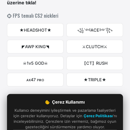
üzerine tıkla!
FPS temalı CS2 nickleri
★HEADSHOT★
꧁༺ACE༻꧂
◤AWP KING◥
⚔CLUTCH⚔
☠1v5 GOD☠
【CT】RUSH
ᴀᴋ47 ᴘʀᴏ
★TRIPLE★
Erkek CS2 nickleri
Çerez Kullanımı
Kullanıcı deneyimini iyileştirmek ve pazarlama faaliyetleri
★EREN★
꧁ALPER꧂
için çerezler kullanıyoruz. Detaylar için
Çerez Politikası
'nı
inceleyebilirsiniz. Çerezlere izin vermeniz, bağımsız oyun
gazeteciliğini sürdürmemize yardımcı oluyor.
彡MERT彡
◤KAAN◥