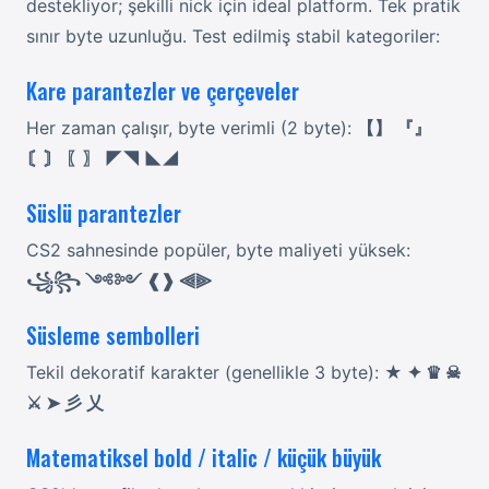
destekliyor; şekilli nick için ideal platform. Tek pratik
sınır byte uzunluğu. Test edilmiş stabil kategoriler:
Kare parantezler ve çerçeveler
Her zaman çalışır, byte verimli (2 byte):
【】 『』
〘〙 〖〗 ◤◥ ◣◢
Süslü parantezler
CS2 sahnesinde popüler, byte maliyeti yüksek:
꧁꧂ ༺༻ ❰❱ ⫷⫸
Süsleme sembolleri
Tekil dekoratif karakter (genellikle 3 byte):
★ ✦ ♛ ☠
⚔ ➤ 彡 乂
Matematiksel bold / italic / küçük büyük