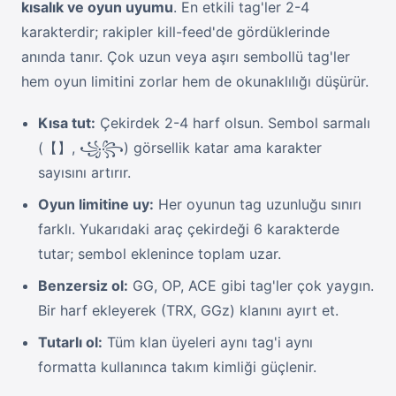
kısalık ve oyun uyumu
. En etkili tag'ler 2-4
karakterdir; rakipler kill-feed'de gördüklerinde
anında tanır. Çok uzun veya aşırı sembollü tag'ler
hem oyun limitini zorlar hem de okunaklılığı düşürür.
Kısa tut:
Çekirdek 2-4 harf olsun. Sembol sarmalı
(【】, ꧁꧂) görsellik katar ama karakter
sayısını artırır.
Oyun limitine uy:
Her oyunun tag uzunluğu sınırı
farklı. Yukarıdaki araç çekirdeği 6 karakterde
tutar; sembol eklenince toplam uzar.
Benzersiz ol:
GG, OP, ACE gibi tag'ler çok yaygın.
Bir harf ekleyerek (TRX, GGz) klanını ayırt et.
Tutarlı ol:
Tüm klan üyeleri aynı tag'i aynı
formatta kullanınca takım kimliği güçlenir.