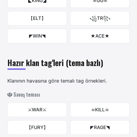
◣KING◢
☠GG☠
【ELT】
꧁TR꧂
◤WIN◥
★ACE★
Hazır klan tag'leri (tema bazlı)
Klanının havasına göre temalı tag örnekleri.
Savaş teması
⚔WAR⚔
☠KILL☠
【FURY】
◤RAGE◥