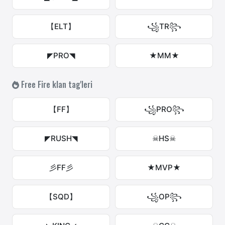
【ELT】
꧁TR꧂
◤PRO◥
★MM★
Free Fire klan tag'leri
【FF】
꧁PRO꧂
◤RUSH◥
☠HS☠
彡FF彡
★MVP★
【SQD】
꧁OP꧂