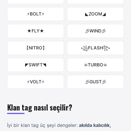
⚡BOLT⚡
◣ZOOM◢
★FLY★
彡WIND彡
【NITRO】
꧁FLASH꧂
◤SWIFT◥
☠TURBO☠
⚡VOLT⚡
彡GUST彡
Klan tag nasıl seçilir?
İyi bir klan tag üç şeyi dengeler:
akılda kalıcılık,