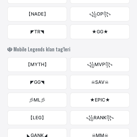
【NADE】
꧁OP꧂
◤TR◥
★GG★
Mobile Legends klan tag'leri
【MYTH】
꧁MVP꧂
◤GG◥
☠SAV☠
彡ML彡
★EPIC★
【LEG】
꧁RANK꧂
◣GANK◢
☠MM☠