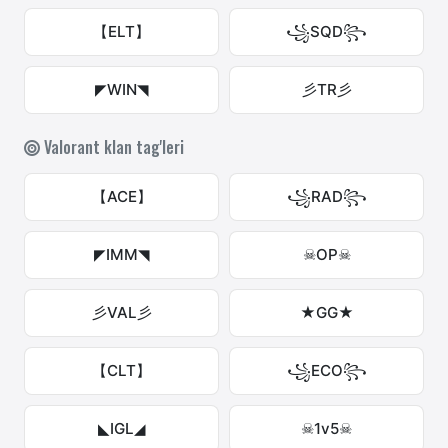
【ELT】
꧁SQD꧂
◤WIN◥
彡TR彡
Valorant klan tag'leri
【ACE】
꧁RAD꧂
◤IMM◥
☠OP☠
彡VAL彡
★GG★
【CLT】
꧁ECO꧂
◣IGL◢
☠1v5☠