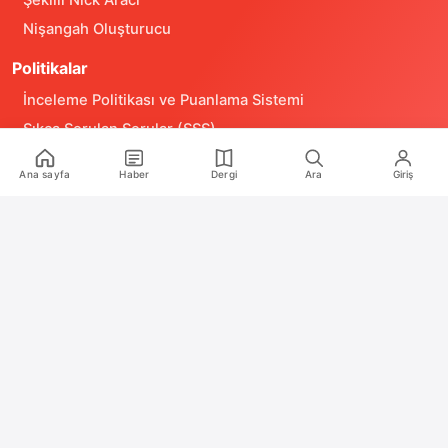
Nişangah Oluşturucu
Politikalar
İnceleme Politikası ve Puanlama Sistemi
Sıkça Sorulan Sorular (SSS)
Alıntı ve Yeniden Kullanım Politikası
Ana sayfa
Haber
Dergi
Ara
Giriş
Site Kullanım Koşulları (Yasal Uyarı)
Gizlilik Politikası
Çerez (Cookie) Aydınlatma Metni
Hukuka Aykırılık Bildirimi
İş Birlikleri
Reklam
Medya Kiti
RSS Feeds