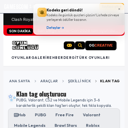
GAMESCOM
16g 20:55:04
Sayfaya git
×
Kodeks geri döndü!
Kodeks ile günlük quizleri çözün! Listede zirveye
Clash Royale kodları
Türk oyunları (PC ve konsollar) - 20
yerleşerek ödüller kazanın.
Detaylar →
San Diego Comic-Con 2026 tüm oyun duyuruları
SON DAKİKA
OG
CREATIVE
OYUNLAR
GALERI
REHBER
DERGI
TÜRK OYUNLARI
ANA SAYFA
ARAÇLAR
ŞEKILLI NICK
KLAN TAG
Klan tag oluşturucu
✨
PUBG, Valorant, CS2 ve Mobile Legends için 3-6
karakterlik şekilli klan tag'leri oluştur, tek tıkla kopyala.
Hub
PUBG
Free Fire
Valorant
Mobile Legends
Brawl Stars
Roblox