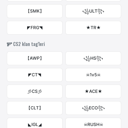
【SMK】
꧁ULT꧂
◤FRG◥
★TR★
CS2 klan tag'leri
【AWP】
꧁HS꧂
◤CT◥
☠1v5☠
彡CS彡
★ACE★
【CLT】
꧁ECO꧂
◣IGL◢
☠RUSH☠