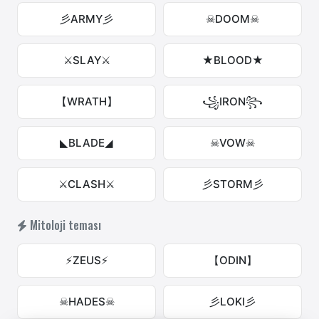
彡ARMY彡
☠DOOM☠
⚔SLAY⚔
★BLOOD★
【WRATH】
꧁IRON꧂
◣BLADE◢
☠VOW☠
⚔CLASH⚔
彡STORM彡
Mitoloji teması
⚡ZEUS⚡
【ODIN】
☠HADES☠
彡LOKI彡