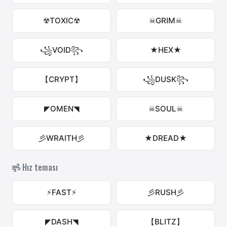
☢TOXIC☢
☠GRIM☠
꧁VOID꧂
★HEX★
【CRYPT】
꧁DUSK꧂
◤OMEN◥
☠SOUL☠
彡WRAITH彡
★DREAD★
Hız teması
⚡FAST⚡
彡RUSH彡
◤DASH◥
【BLITZ】