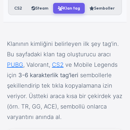
CS2
Steam
Klan tag
Semboller
Klanının kimliğini belirleyen ilk şey tag'in.
Bu sayfadaki klan tag oluşturucu aracı
PUBG
, Valorant,
CS2
ve Mobile Legends
için
3-6 karakterlik tag'leri
sembollerle
şekillendirip tek tıkla kopyalamana izin
veriyor. Üstteki araca kısa bir çekirdek yaz
(örn. TR, GG, ACE), sembollü onlarca
varyantını anında al.