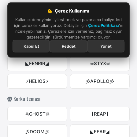
◤THOR◥
꧁RA꧂
Çerez Kullanımı
Kullanıcı deneyimini iyileştirmek ve pazarlama faaliyetleri
için çerezler kullanıyoruz. Detaylar için
Çerez Politikası
'nı
⚔ARES⚔
★TITAN★
inceleyebilirsiniz. Çerezlere izin vermeniz, bağımsız oyun
gazeteciliğini sürdürmemize yardımcı oluyor.
【ATLAS】
꧁HERA꧂
Kabul Et
Reddet
Yönet
◣FENRIR◢
☠STYX☠
⚡HELIOS⚡
彡APOLLO彡
Korku teması
☠GHOST☠
【REAP】
彡DOOM彡
◣FEAR◢