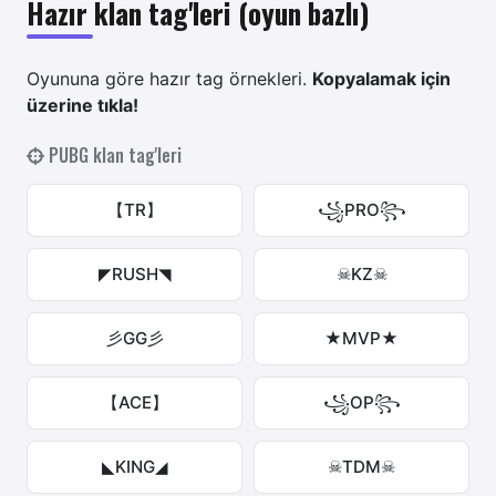
Hazır klan tag'leri (oyun bazlı)
Oyununa göre hazır tag örnekleri.
Kopyalamak için
üzerine tıkla!
PUBG klan tag'leri
【TR】
꧁PRO꧂
◤RUSH◥
☠KZ☠
彡GG彡
★MVP★
【ACE】
꧁OP꧂
◣KING◢
☠TDM☠