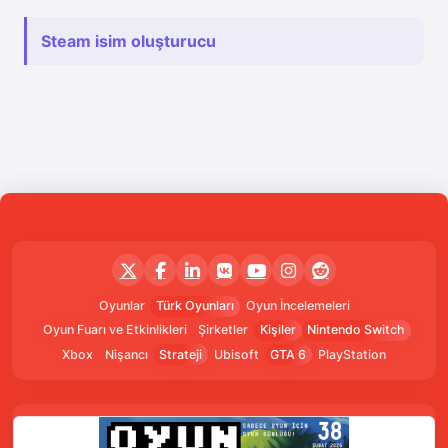
Steam isim oluşturucu
Oyunlar
Türk Oyunları
Oyun İncelemeleri
Oyun Fuarı ve Etkinlikleri
Şirketler
Kişiler
Nintendo Switch
Xbox
Nişancı
Strateji
Ubisoft
GTA 6
PlayStation