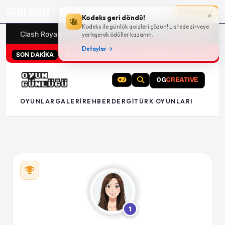
GAMESCOM
17g 12:49:23
Sayfaya git
×
Kodeks geri döndü!
Kodeks ile günlük quizleri çözün! Listede zirveye
Clash Royale kodları
Türk oyunları (PC ve konsollar) - 20
yerleşerek ödüller kazanın.
Detaylar →
San Diego Comic-Con 2026 tüm oyun duyuruları
SON DAKİKA
OG
CREATIVE
OYUNLAR
GALERI
REHBER
DERGI
TÜRK OYUNLARI
1