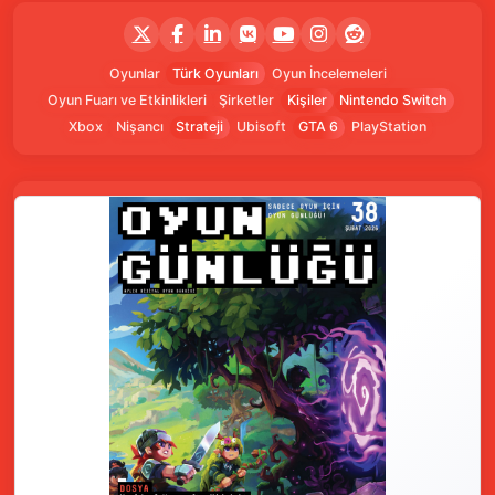
Oyunlar
Türk Oyunları
Oyun İncelemeleri
Oyun Fuarı ve Etkinlikleri
Şirketler
Kişiler
Nintendo Switch
Xbox
Nişancı
Strateji
Ubisoft
GTA 6
PlayStation