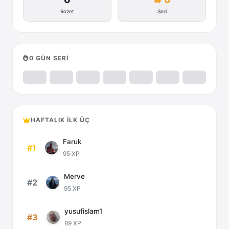
Rozet
Seri
0 GÜN SERİ
HAFTALIK İLK ÜÇ
Faruk
#1
95 XP
Merve
#2
95 XP
yusufislam1
#3
89 XP