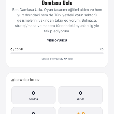
Damlasu Uslu
Ben Damlasu Uslu. Oyun tasarımı eğitimi aldım ve hem
yurt dışındaki hem de Türkiye’deki oyun sektörü
gelişmelerini yakından takip ediyorum. Bulmaca,
strateji/masa ve macera türlerindeki oyunları ilgiyle
takip ediyorum.
YENİ OYUNCU
0
/ 20 XP
%0
Sonraki seviyeye
20 XP
kaldı
İSTATISTIKLER
0
0
Okuma
Yorum
0
🔥 0