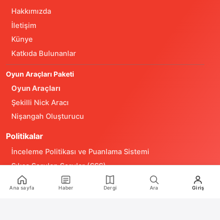
Hakkımızda
İletişim
Künye
Katkıda Bulunanlar
Oyun Araçları Paketi
Oyun Araçları
Şekilli Nick Aracı
Nişangah Oluşturucu
Politikalar
İnceleme Politikası ve Puanlama Sistemi
Sıkça Sorulan Sorular (SSS)
Alıntı ve Yeniden Kullanım Politikası
Ana sayfa
Haber
Dergi
Ara
Giriş
Site Kullanım Koşulları (Yasal Uyarı)
Gizlilik Politikası