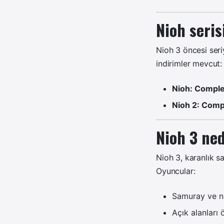
Nioh seris
Nioh 3 öncesi ser
indirimler mevcut:
Nioh: Comple
Nioh 2: Compl
Nioh 3 ned
Nioh 3, karanlık s
Oyuncular:
Samuray ve ni
Açık alanları