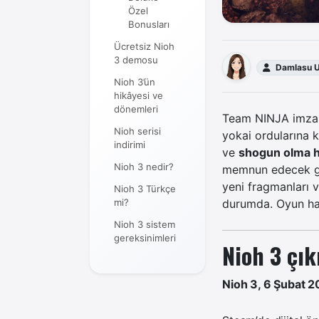
Özel
Bonusları
Ücretsiz Nioh
3 demosu
Damlasu U
Nioh 3’ün
hikâyesi ve
dönemleri
Team NINJA
imzal
Nioh serisi
yokai ordularına k
indirimi
ve
shogun olma h
Nioh 3 nedir?
memnun edecek g
yeni fragmanları 
Nioh 3 Türkçe
mi?
durumda. Oyun ha
Nioh 3 sistem
gereksinimleri
Nioh 3 çık
Nioh 3, 6 Şubat 2