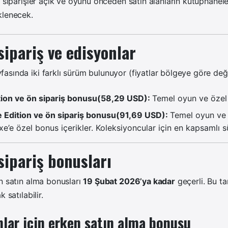
n siparişler açık ve oyunu önceden satın alanların kütüphanele
klenecek.
sipariş ve edisyonlar
sında iki farklı sürüm bulunuyor (fiyatlar bölgeye göre değiş
tion ve
ö
n sipari
ş
bonusu(58,29 USD):
Temel oyun ve özel 
e Edition
ve
ö
n sipari
ş
bonusu(
91,69 USD):
Temel oyun v
e’e özel bonus içerikler.
Koleksiyoncular için en kapsamlı 
sipariş bonusları
n satın alma bonusları
19 Şubat 2026’ya kadar
geçerli. Bu ta
 satılabilir.
lar için erken satın alma bonusu