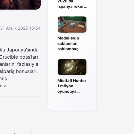
2026'da
İspanya rekor
kadrosuyla
sahneye
çıkıyor
31 Aralık 2025 15:54
Modelleyip
saklanılan
saklambaç
oku Japonya’sında
oyunu Fake Me
Crucible boss’ları
duyuruldu
nlarını fazlasıyla
sipariş bonusları,
mış
Mistfall Hunter
niz.
1 milyon
oyuncuya
ulaştı, solo
mod geliyor