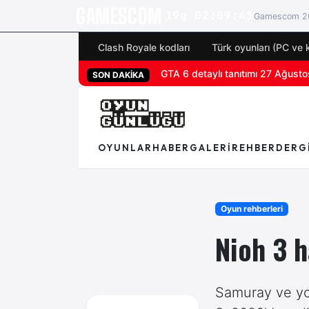
GAMESCOM
19g 02:59:40
Gamescom 20
Clash Royale kodları
Türk oyunları (PC ve 
San Diego Comic-Con 2026 tüm 
SON DAKİKA
OYUNLAR
HABER
GALERI
REHBER
DERG
Oyun rehberleri
Nioh 3 h
Samuray ve yok