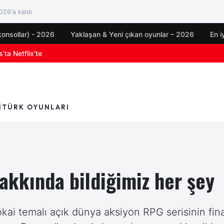
26'a kaldı
konsollar) - 2026
Yaklaşan & Yeni çıkan oyunlar – 2026
En i
oyun duyuruları
I
TÜRK OYUNLARI
akkında bildiğimiz her şey
ai temalı açık dünya aksiyon RPG serisinin fin