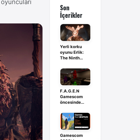
r oyuncuları
Son
İçerikler
Yerli korku
oyunu Erlik:
The Ninth
Branch,
Steam'de
F.A.G.E.N
Gamescom
öncesinde
Steam’de istek
listesine açıldı
Gamescom