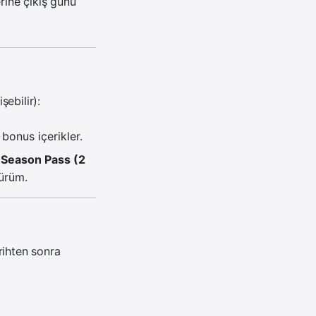
rine çıkış günü
ebilir):
bonus içerikler.
e
Season Pass (2
sürüm.
rihten sonra