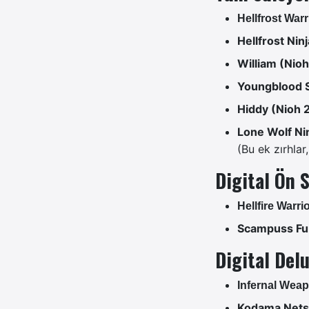
Hellfrost War
Hellfrost Ninj
William (Nioh
Youngblood 
Hiddy (Nioh 2
Lone Wolf Ni
(Bu ek zırhlar
Digital Ön 
Hellfire Warri
Scampuss Fu
Digital Del
Infernal Wea
Kodama Net