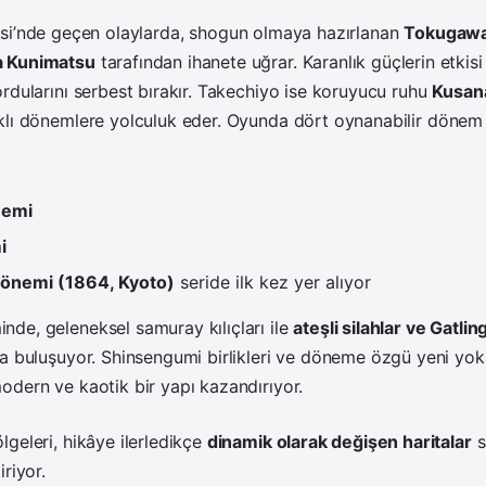
esi’nde geçen olaylarda, shogun olmaya hazırlanan
Tokugawa
 Kunimatsu
tarafından ihanete uğrar. Karanlık güçlerin etkisi 
rdularını serbest bırakır. Takechiyo ise koruyucu ruhu
Kusan
klı dönemlere yolculuk eder. Oyunda d
ör
t oynanabilir d
ö
nem 
nemi
i
önemi (1864, Kyoto)
seride ilk kez yer alıyor
de, geleneksel samuray kılıçları ile
ateşli silahlar ve Gatlin
a buluşuyor. Shinsengumi birlikleri ve döneme özgü yeni yokai
dern ve kaotik bir yapı kazandırıyor.
geleri, hikâye ilerledikçe
dinamik olarak değişen haritalar
s
riyor.