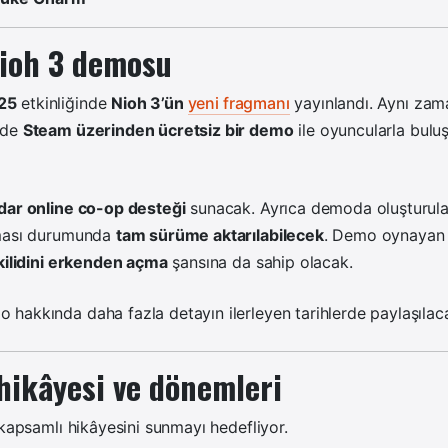
Nioh 3 demosu
25
etkinliğinde
Nioh 3’ün
yeni fragmanı
yayınlandı. Aynı za
nde
Steam üzerinden ücretsiz bir demo
ile oyuncularla bulu
adar online co-op desteği
sunacak. Ayrıca demoda oluşturul
nması durumunda
tam sürüme aktarılabilecek
. Demo oynayan 
 kilidini erkenden açma
şansına da sahip olacak.
o hakkında daha fazla detayın ilerleyen tarihlerde paylaşılacağ
hikâyesi ve dönemleri
 kapsamlı hikâyesini sunmayı hedefliyor.