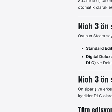
Steam’de dijital ö
otomatik olarak e
Nioh 3 ön 
Oyunun Steam sayfa
Standard Edi
Digital Delux
DLC)
ve Delux
Nioh 3 ön 
Ön sipariş ve erke
içerikler DLC olarak
Tüm edisyon