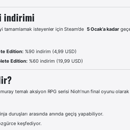
i indirimi
iyi tamamlamak isteyenler için Steam’de
5 Ocak’a kadar
geçe
te Edition:
%90 indirim (4,99 USD)
ete Edition:
%60 indirim (19,99 USD)
ir?
amuray temalı aksiyon RPG serisi Nioh'nun final oyunu olarak
nja duruşları arasında anında geçiş yapabiliyor.
 özgürce keşfediyor.