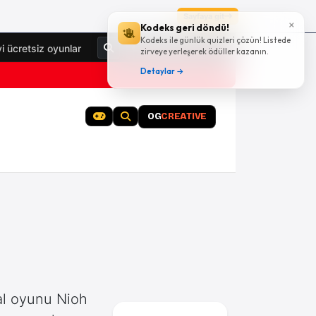
Sayfaya git
×
Kodeks geri döndü!
Kodeks ile günlük quizleri çözün! Listede
Giriş Yap
yi ücretsiz oyunlar
zirveye yerleşerek ödüller kazanın.
Detaylar →
OG
CREATIVE
al oyunu Nioh