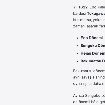
Yıl
1622
. Edo Kal
kardeşi
Tokugawa
Kunimatsu, yokai o
zamanı aşarak far
Edo Dönemi
Sengoku Dö
Heian Dönem
Bakumatsu D
Bakumatsu dönemin
aynı savaş alanınd
oynanışına daha mo
Ayrıca Sengoku böl
da önemli hâle geti