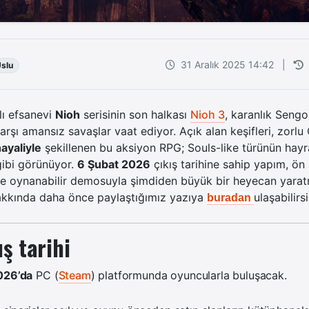
31 Aralık 2025 14:42
|
slu
ı efsanevi
Nioh
serisinin son halkası
Nioh 3
, karanlık Seng
arşı amansız savaşlar vaat ediyor. Açık alan keşifleri, zorlu 
ayaliyle
şekillenen bu aksiyon RPG; Souls-like türünün hayra
ibi görünüyor.
6 Şubat 2026
çıkış tarihine sahip yapım, ön 
ve oynanabilir demosuyla şimdiden büyük bir heyecan yarat
kkında daha önce paylaştığımız yazıya
ulaşabilirsi
buradan
ış tarihi
026’da
PC (
Steam
) platformunda oyuncularla buluşacak.