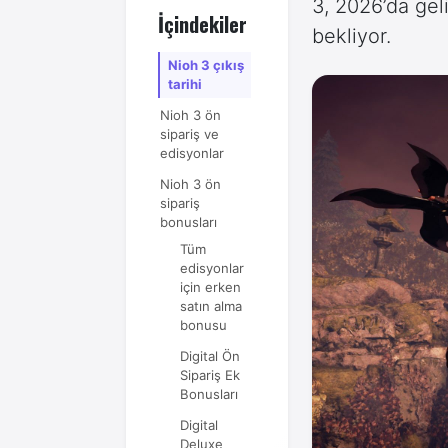
3, 2026’da gel
İçindekiler
bekliyor.
Nioh 3 çıkış
tarihi
Nioh 3 ön
sipariş ve
edisyonlar
Nioh 3 ön
sipariş
bonusları
Tüm
edisyonlar
için erken
satın alma
bonusu
Digital Ön
Sipariş Ek
Bonusları
Digital
Deluxe