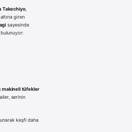
 Takechiyo
,
altına giren
agi
sayesinde
bulunuyor:
g makineli tüfekler
ler, serinin
unarak keşfi daha