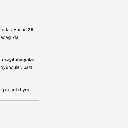
manda oyunun
29
şacağı da
an
kayıt dosyaları
,
oyuncular, bazı
ını belirtiyor.