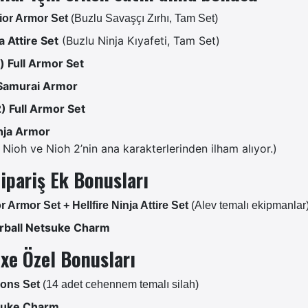
rior Armor Set
(Buzlu Savaşçı Zırhı, Tam Set)
a Attire Set
(Buzlu Ninja Kıyafeti, Tam Set)
) Full Armor Set
Samurai Armor
) Full Armor Set
nja Armor
, Nioh ve Nioh 2’nin ana karakterlerinden ilham alıyor.)
Sipariş Ek Bonusları
or Armor Set + Hellfire Ninja Attire Set
(Alev temalı ekipmanlar
rball Netsuke Charm
uxe Özel Bonusları
pons Set
(14 adet cehennem temalı silah)
suke Charm