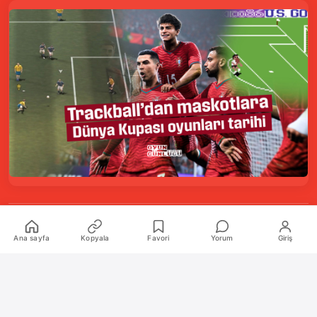
Kurumsal
Ana sayfa
Kopyala
Favori
Yorum
Giriş
Hakkımızda
İletişim
Künye
Katkıda Bulunanlar