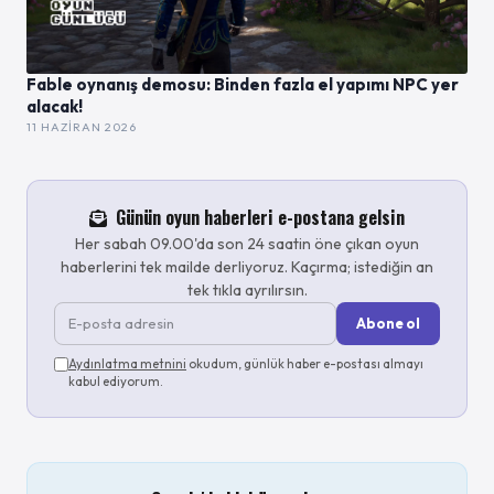
Fable oynanış demosu: Binden fazla el yapımı NPC yer
alacak!
11 HAZIRAN 2026
Günün oyun haberleri e-postana gelsin
Her sabah 09.00'da son 24 saatin öne çıkan oyun
haberlerini tek mailde derliyoruz. Kaçırma; istediğin an
tek tıkla ayrılırsın.
Abone ol
Aydınlatma metnini
okudum, günlük haber e-postası almayı
kabul ediyorum.