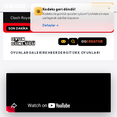
GAMESCOM
16g 01:20:09
Sayfaya git
×
Kodeks geri döndü!
Kodeks ile günlük quizleri çözün! Listede zirveye
Clash Royale kodları
Türk oyunları (PC ve konsollar) - 20
yerleşerek ödüller kazanın.
Detaylar →
San Diego Comic-Con 2026 tüm oyun duyuruları
SON DAKİKA
OG
CREATIVE
OYUNLAR
GALERI
REHBER
DERGI
TÜRK OYUNLARI