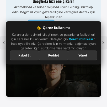
Google'da bizi öne çıkarın
Aramalarda ve haber akışında Oyun Günlüğü'nü takip
edin. Bağımsız oyun gazeteciliğine verdiğiniz destek için
teşekkürler.
Öne çıkar
Takip et
Çerez Kullanımı
Kullanıcı deneyimini iyileştirmek ve pazarlama faaliyetleri
için çerezler kullanıyoruz. Detaylar için
Çerez Politikası
'nı
inceleyebilirsiniz. Çerezlere izin vermeniz, bağımsız oyun
gazeteciliğini sürdürmemize yardımcı oluyor.
007 First Light Rehberi'ne Göz Atın
Kabul Et
Reddet
Yönet