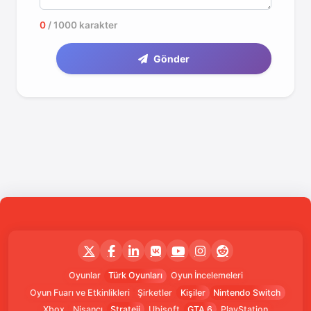
0
/ 1000 karakter
Gönder
Oyunlar
Türk Oyunları
Oyun İncelemeleri
Oyun Fuarı ve Etkinlikleri
Şirketler
Kişiler
Nintendo Switch
Xbox
Nişancı
Strateji
Ubisoft
GTA 6
PlayStation