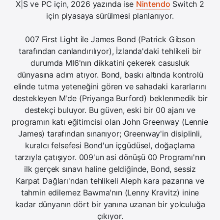
X|S ve PC için, 2026 yazında ise
Nintendo
Switch 2
için piyasaya sürülmesi planlanıyor.
007 First Light ile James Bond (Patrick Gibson
tarafından canlandırılıyor), İzlanda'daki tehlikeli bir
durumda MI6'nın dikkatini çekerek casusluk
dünyasına adım atıyor. Bond, baskı altında kontrolü
elinde tutma yeteneğini gören ve sahadaki kararlarını
destekleyen M'de (Priyanga Burford) beklenmedik bir
destekçi buluyor. Bu güven, eski bir 00 ajanı ve
programın katı eğitimcisi olan John Greenway (Lennie
James) tarafından sınanıyor; Greenway'in disiplinli,
kuralcı felsefesi Bond'un içgüdüsel, doğaçlama
tarzıyla çatışıyor. 009'un asi dönüşü 00 Programı'nın
ilk gerçek sınavı haline geldiğinde, Bond, sessiz
Karpat Dağları'ndan tehlikeli Aleph kara pazarına ve
tahmin edilemez Bawma'nın (Lenny Kravitz) inine
kadar dünyanın dört bir yanına uzanan bir yolculuğa
çıkıyor.