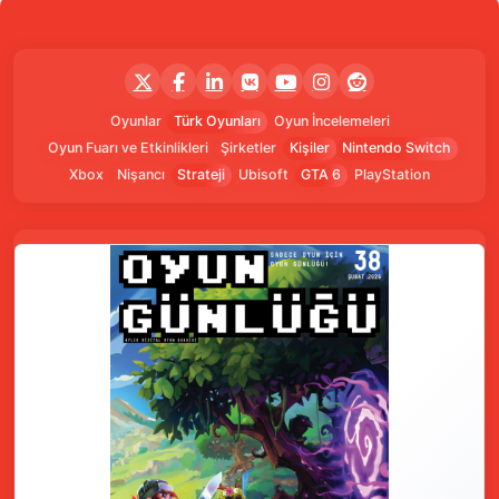
Oyunlar
Türk Oyunları
Oyun İncelemeleri
Oyun Fuarı ve Etkinlikleri
Şirketler
Kişiler
Nintendo Switch
Xbox
Nişancı
Strateji
Ubisoft
GTA 6
PlayStation