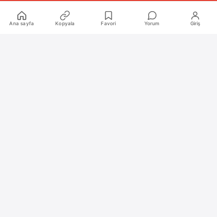
Kurumsal
Ana sayfa
Kopyala
Favori
Yorum
Giriş
Hakkımızda
İletişim
Künye
Katkıda Bulunanlar
Oyun Araçları Paketi
Oyun Araçları
Şekilli Nick Aracı
Nişangah Oluşturucu
Politikalar
İnceleme Politikası ve Puanlama Sistemi
Sıkça Sorulan Sorular (SSS)
Alıntı ve Yeniden Kullanım Politikası
Site Kullanım Koşulları (Yasal Uyarı)