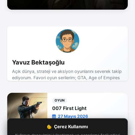
Yavuz Bektaşoğlu
Açık dünya, strateji ve aksiyon oyunlarını severek takip
ediyorum. Favori oyun serilerim; GTA, Age of Empires
ve Assassin's Creed! Yeni incelemeler için bizi takip
etmeye devam edin.
OYUN
007 First Light
27 Mayıs 2026
Çerez Kullanımı