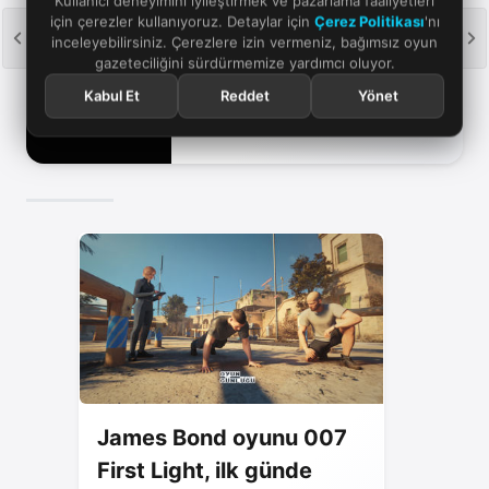
Kullanıcı deneyimini iyileştirmek ve pazarlama faaliyetleri
için çerezler kullanıyoruz. Detaylar için
Çerez Politikası
'nı
inceleyebilirsiniz. Çerezlere izin vermeniz, bağımsız oyun
gazeteciliğini sürdürmemize yardımcı oluyor.
IO Interactive
Kabul Et
Reddet
Yönet
James Bond oyunu 007
First Light, ilk günde