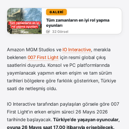
GALERİ
Tüm zamanların en iyi rol yapma
oyunları
32 Görsel
Amazon MGM Studios ve
IO Interactive
, merakla
beklenen
007 First Light
için resmi global çıkış
saatlerini duyurdu. Konsol ve PC platformlarında
yayımlanacak yapımın erken erişim ve tam sürüm
tarihleri bölgelere göre farklılık gösterirken, Türkiye
saati de netleşmiş oldu.
IO Interactive tarafından paylaşılan görsele göre 007
First Light’ın erken erişim süreci 26 Mayıs 2026
tarihinde başlayacak.
Türkiye’de yaşayan oyuncular,
oyuna 26 Mayıs saat 17.00 itibarıyla erişebilecek.