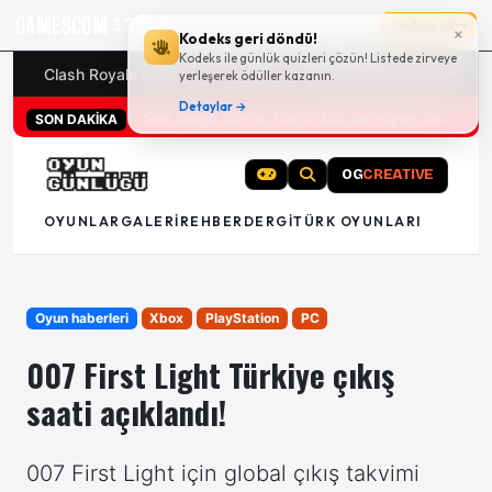
GAMESCOM
17g 00:13:26
Sayfaya git
×
Kodeks geri döndü!
Kodeks ile günlük quizleri çözün! Listede zirveye
Clash Royale kodları
Türk oyunları (PC ve konsollar) - 20
yerleşerek ödüller kazanın.
Detaylar →
San Diego Comic-Con 2026 tüm oyun duyuruları
SON DAKİKA
OG
CREATIVE
OYUNLAR
GALERI
REHBER
DERGI
TÜRK OYUNLARI
Oyun haberleri
Xbox
PlayStation
PC
007 First Light Türkiye çıkış
saati açıklandı!
007 First Light için global çıkış takvimi