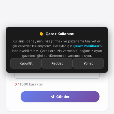
İlk yorumu yazmak ister misiniz?
Çerez Kullanımı
Kullanıcı deneyimini iyileştirmek ve pazarlama faaliyetleri
için çerezler kullanıyoruz. Detaylar için
Çerez Politikası
'nı
inceleyebilirsiniz. Çerezlere izin vermeniz, bağımsız oyun
Yorum (En az 20 karakter)
gazeteciliğini sürdürmemize yardımcı oluyor.
Kabul Et
Reddet
Yönet
0
/ 1000 karakter
Gönder