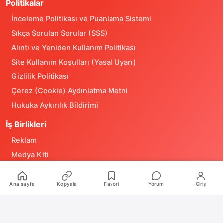
Politikalar
İnceleme Politikası ve Puanlama Sistemi
Sıkça Sorulan Sorular (SSS)
Alıntı ve Yeniden Kullanım Politikası
Site Kullanım Koşulları (Yasal Uyarı)
Gizlilik Politikası
Çerez (Cookie) Aydınlatma Metni
Hukuka Aykırılık Bildirimi
İş Birlikleri
Reklam
Medya Kiti
RSS Feeds
Ana sayfa
Kopyala
Favori
Yorum
Giriş
2020 – 2026 Oyun Günlüğü. Tüm hakları saklıdır.
Türkiye'nin bağımsız oyun medya platformu