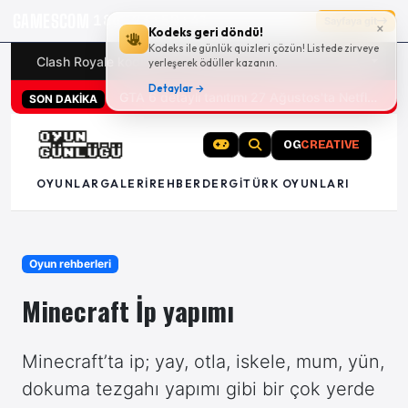
GAMESCOM
18g 23:50:40
Sayfaya git
×
Kodeks geri döndü!
Kodeks ile günlük quizleri çözün! Listede zirveye
Clash Royale kodları
Türk oyunları (PC ve konsollar) - 20
yerleşerek ödüller kazanın.
Detaylar →
San Diego Comic-Con 2026 tüm oyun duyuruları
GTA 6 detaylı tanıtımı 27 Ağustos'ta Netflix'te
SON DAKİKA
OG
CREATIVE
OYUNLAR
GALERI
REHBER
DERGI
TÜRK OYUNLARI
Oyun rehberleri
Minecraft İp yapımı
Minecraft’ta ip; yay, otla, iskele, mum, yün,
dokuma tezgahı yapımı gibi bir çok yerde