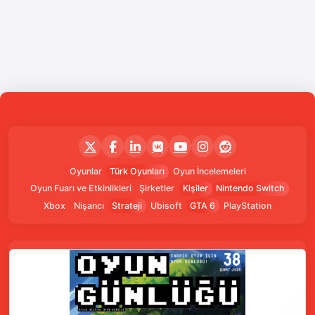
Oyunlar
Türk Oyunları
Oyun İncelemeleri
Oyun Fuarı ve Etkinlikleri
Şirketler
Kişiler
Nintendo Switch
Xbox
Nişancı
Strateji
Ubisoft
GTA 6
PlayStation