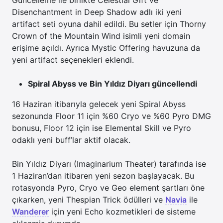
Güncelleme ile birlikte Celestial Gift ve
Disenchantment in Deep Shadow adlı iki yeni
artifact seti oyuna dahil edildi. Bu setler için Thorny
Crown of the Mountain Wind isimli yeni domain
erişime açıldı. Ayrıca Mystic Offering havuzuna da
yeni artifact seçenekleri eklendi.
Spiral Abyss ve Bin Yıldız Diyarı güncellendi
16 Haziran itibarıyla gelecek yeni Spiral Abyss
sezonunda Floor 11 için %60 Cryo ve %60 Pyro DMG
bonusu, Floor 12 için ise Elemental Skill ve Pyro
odaklı yeni buff’lar aktif olacak.
Bin Yıldız Diyarı (Imaginarium Theater) tarafında ise
1 Haziran’dan itibaren yeni sezon başlayacak. Bu
rotasyonda Pyro, Cryo ve Geo element şartları öne
çıkarken, yeni Thespian Trick ödülleri ve
Navia
ile
Wanderer
için yeni Echo kozmetikleri de sisteme