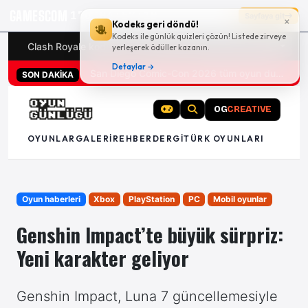
GAMESCOM
17g 04:57:09
Sayfaya git
×
Kodeks geri döndü!
Kodeks ile günlük quizleri çözün! Listede zirveye
Clash Royale kodları
Türk oyunları (PC ve konsollar) - 20
yerleşerek ödüller kazanın.
Detaylar →
San Diego Comic-Con 2026 tüm oyun duyuruları
SON DAKİKA
OG
CREATIVE
OYUNLAR
GALERI
REHBER
DERGI
TÜRK OYUNLARI
Oyun haberleri
Xbox
PlayStation
PC
Mobil oyunlar
Genshin Impact’te büyük sürpriz:
Yeni karakter geliyor
Genshin Impact, Luna 7 güncellemesiyle