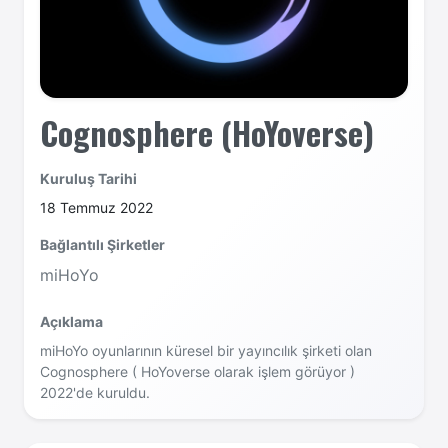
Cognosphere (HoYoverse)
Kuruluş Tarihi
18 Temmuz 2022
Bağlantılı Şirketler
miHoYo
Açıklama
miHoYo oyunlarının küresel bir yayıncılık şirketi olan
Cognosphere ( HoYoverse olarak işlem görüyor )
2022'de kuruldu.