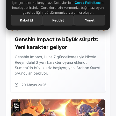
için çerezler kullanıyoruz. Detaylar için
Çerez Politikası
'nı
inceleyebilirsiniz. Çerezlere izin vermeniz, bağımsız oyun
gazeteciliğini sürdürmemize yardımcı oluyor.
Kabul Et
Reddet
Yönet
Genshin Impact’te büyük sürpriz:
Yeni karakter geliyor
Genshin Impact, Luna 7 güncellemesiyle Nicole
Reeyn dahil 3 yeni karakter oyuna eklendi.
Sumeru’da büyük kriz başlıyor, yeni Archon Quest
oyuncuları bekliyor.
20 Mayıs 2026