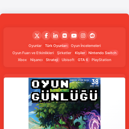
Oyunlar
Türk Oyunları
Oyun İncelemeleri
Oyun Fuarı ve Etkinlikleri
Şirketler
Kişiler
Nintendo Switch
Xbox
Nişancı
Strateji
Ubisoft
GTA 6
PlayStation