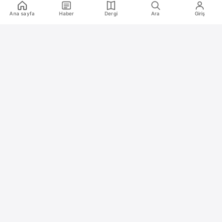
Alıntı ve Yeniden Kullanım Politikası
Ana sayfa
Haber
Dergi
Ara
Giriş
Site Kullanım Koşulları (Yasal Uyarı)
Gizlilik Politikası
Çerez (Cookie) Aydınlatma Metni
Hukuka Aykırılık Bildirimi
İş Birlikleri
Reklam
Medya Kiti
RSS Feeds
2020 – 2026 Oyun Günlüğü. Tüm hakları saklıdır.
Türkiye'nin bağımsız oyun medya platformu
Türkiye'nin oyun medya platformu Oyun Günlüğü ile son dakik
Oyun Günlüğü Hakkında