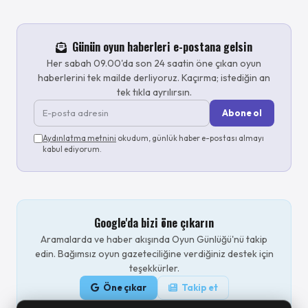
Günün oyun haberleri e-postana gelsin
Her sabah 09.00'da son 24 saatin öne çıkan oyun
haberlerini tek mailde derliyoruz. Kaçırma; istediğin an
tek tıkla ayrılırsın.
Abone ol
Aydınlatma metnini
okudum, günlük haber e-postası almayı
kabul ediyorum.
Google'da bizi öne çıkarın
Aramalarda ve haber akışında Oyun Günlüğü'nü takip
edin. Bağımsız oyun gazeteciliğine verdiğiniz destek için
teşekkürler.
Öne çıkar
Takip et