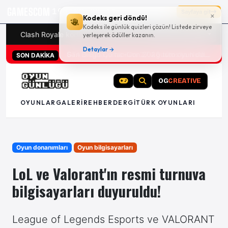
GAMESCOM
19g 02:00:11
Sayfaya git
×
Kodeks geri döndü!
Kodeks ile günlük quizleri çözün! Listede zirveye
Clash Royale kodları
Türk oyunları (PC ve konsollar) - 20
yerleşerek ödüller kazanın.
Detaylar →
San Diego Comic-Con 2026 tüm oyun duyuruları
SON DAKİKA
OG
CREATIVE
OYUNLAR
GALERI
REHBER
DERGI
TÜRK OYUNLARI
Oyun donanımları
Oyun bilgisayarları
LoL ve Valorant'ın resmi turnuva
bilgisayarları duyuruldu!
League of Legends Esports ve VALORANT