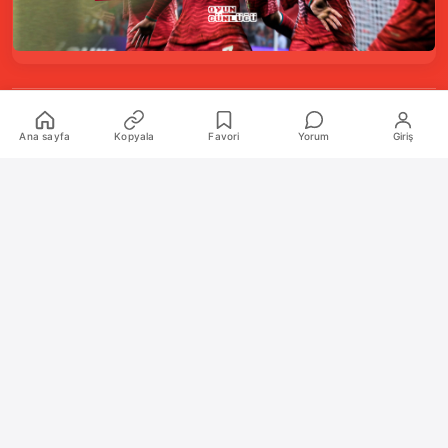
Kurumsal
Ana sayfa
Kopyala
Favori
Yorum
Giriş
Hakkımızda
İletişim
Künye
Katkıda Bulunanlar
Oyun Araçları Paketi
Oyun Araçları
Şekilli Nick Aracı
Nişangah Oluşturucu
Politikalar
İnceleme Politikası ve Puanlama Sistemi