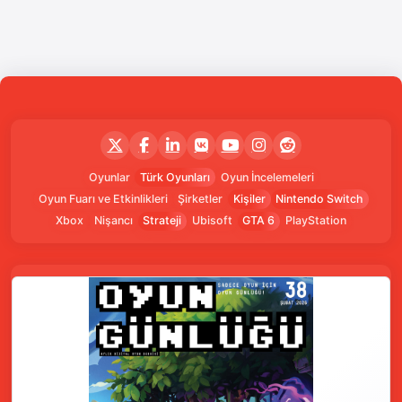
Oyunlar
Türk Oyunları
Oyun İncelemeleri
Oyun Fuarı ve Etkinlikleri
Şirketler
Kişiler
Nintendo Switch
Xbox
Nişancı
Strateji
Ubisoft
GTA 6
PlayStation