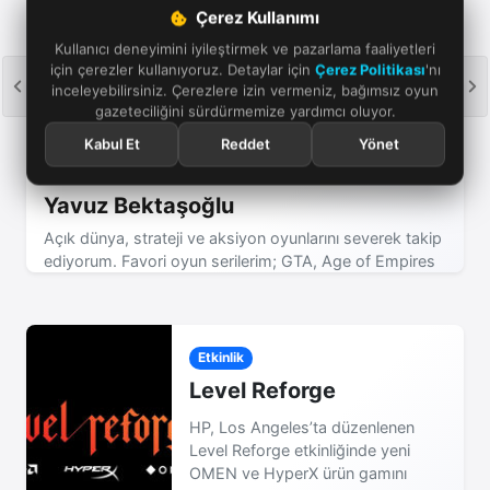
Çerez Kullanımı
Kullanıcı deneyimini iyileştirmek ve pazarlama faaliyetleri
için çerezler kullanıyoruz. Detaylar için
Çerez Politikası
'nı
inceleyebilirsiniz. Çerezlere izin vermeniz, bağımsız oyun
gazeteciliğini sürdürmemize yardımcı oluyor.
Kabul Et
Reddet
Yönet
Yavuz Bektaşoğlu
Açık dünya, strateji ve aksiyon oyunlarını severek takip
ediyorum. Favori oyun serilerim; GTA, Age of Empires
ve Assassin's Creed! Yeni incelemeler için bizi takip
etmeye devam edin.
Etkinlik
Level Reforge
HP, Los Angeles’ta düzenlenen
Level Reforge etkinliğinde yeni
OMEN ve HyperX ürün gamını