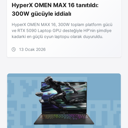
HyperX OMEN MAX 16 tanıtıldı:
300W gücüyle iddialı
HyperX OMEN MAX 16, 300W toplam platform gücü
ve RTX 5090 Laptop GPU desteğiyle HP’nin şimdiye
kadarki en güçlü oyun laptopu olarak duyuruldu.
13 Ocak 2026