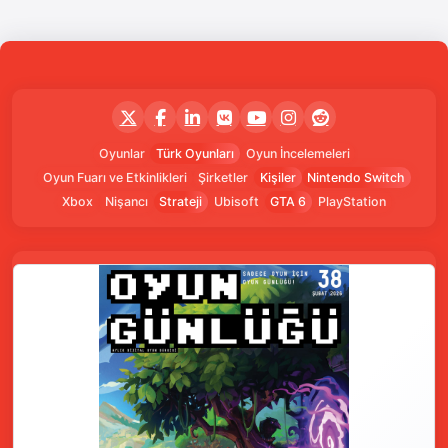
Oyunlar
Türk Oyunları
Oyun İncelemeleri
Oyun Fuarı ve Etkinlikleri
Şirketler
Kişiler
Nintendo Switch
Xbox
Nişancı
Strateji
Ubisoft
GTA 6
PlayStation