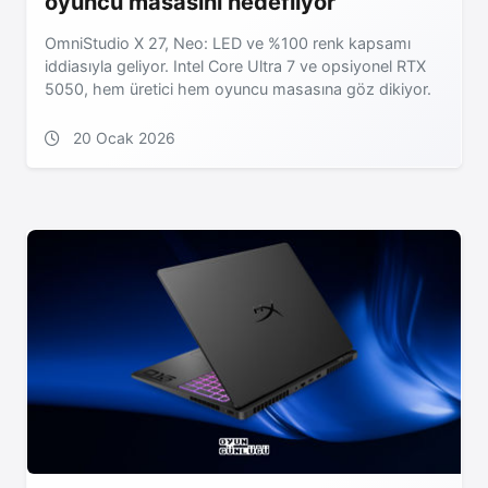
oyuncu masasını hedefliyor
OmniStudio X 27, Neo: LED ve %100 renk kapsamı
iddiasıyla geliyor. Intel Core Ultra 7 ve opsiyonel RTX
5050, hem üretici hem oyuncu masasına göz dikiyor.
20 Ocak 2026