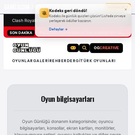
GAMESCOM
20g 05:12:07
Sayfaya git
×
Kodeks geri döndü!
Kodeks ile günlük quizleri çözün! Listede zirveye
Clash Royale kodları
Türk oyunları (PC ve konsollar) - 20
yerleşerek ödüller kazanın.
Detaylar →
PS5 özel oyunu God of War Laufey için çıkış tarihi açıklandı
SON DAKİKA
OG
CREATIVE
OYUNLAR
GALERI
REHBER
DERGI
TÜRK OYUNLARI
Oyun bilgisayarları
Oyun Günlüğü donanım kategorisinde; oyuncu
bilgisayarları, konsollar, ekran kartları, monitörler,
klavye-mouse setleri, oyuncu koltukları ve diğer çevre