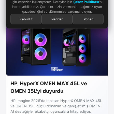
için çerezler kullanıyoruz. Detaylar için
Çerez Politikası
'nı
inceleyebilirsiniz. Çerezlere izin vermeniz, bağımsız oyun
gazeteciliğini sürdürmemize yardımcı oluyor.
Kabul Et
Reddet
Yönet
HP, HyperX OMEN MAX 45L ve
OMEN 35L'yi duyurdu
HP Imagine 2026'da tanıtılan HyperX OMEN MAX 45L
ve OMEN 35L, güçlü donanım ve genişletilmiş OMEN
AI desteğiyle rekabetçi oyunculara hitap ediyor.