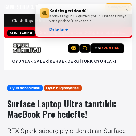
GAMESCOM
19g 02:05:29
Sayfaya git
×
Kodeks geri döndü!
Kodeks ile günlük quizleri çözün! Listede zirveye
Clash Royale kodları
Türk oyunları (PC ve konsollar) - 20
yerleşerek ödüller kazanın.
Detaylar →
San Diego Comic-Con 2026 tüm oyun duyuruları
SON DAKİKA
OG
CREATIVE
OYUNLAR
GALERI
REHBER
DERGI
TÜRK OYUNLARI
Oyun donanımları
Oyun bilgisayarları
Surface Laptop Ultra tanıtıldı:
MacBook Pro hedefte!
RTX Spark süperçipiyle donatılan Surface