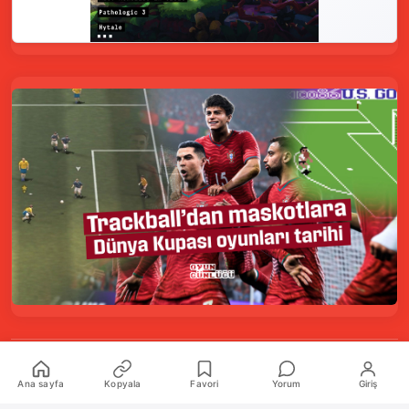
Kurumsal
Ana sayfa
Kopyala
Favori
Yorum
Giriş
Hakkımızda