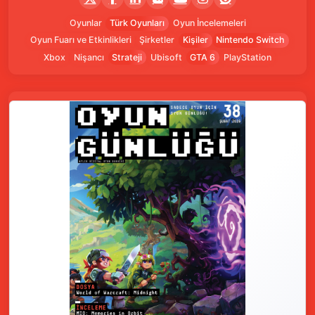
Oyunlar
Türk Oyunları
Oyun İncelemeleri
Oyun Fuarı ve Etkinlikleri
Şirketler
Kişiler
Nintendo Switch
Xbox
Nişancı
Strateji
Ubisoft
GTA 6
PlayStation