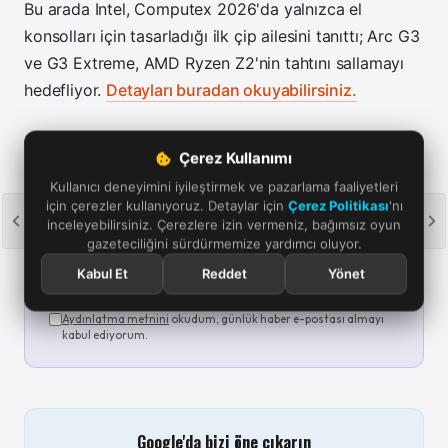
Bu arada Intel, Computex 2026'da yalnızca el
konsolları için tasarladığı ilk çip ailesini tanıttı; Arc G3
ve G3 Extreme, AMD Ryzen Z2'nin tahtını sallamayı
hedefliyor.
Detayları buradan okuyabilirsiniz.
Çerez Kullanımı
Günün oyun haberleri e-postana gelsin
Kullanıcı deneyimini iyileştirmek ve pazarlama faaliyetleri
için çerezler kullanıyoruz. Detaylar için
Çerez Politikası
'nı
Her sabah 09.00'da son 24 saatin öne çıkan oyun
inceleyebilirsiniz. Çerezlere izin vermeniz, bağımsız oyun
haberlerini tek mailde derliyoruz. Kaçırma; istediğin an
gazeteciliğini sürdürmemize yardımcı oluyor.
tek tıkla ayrılırsın.
Kabul Et
Reddet
Yönet
Abone ol
Aydınlatma metnini
okudum, günlük haber e-postası almayı
kabul ediyorum.
Google'da bizi öne çıkarın