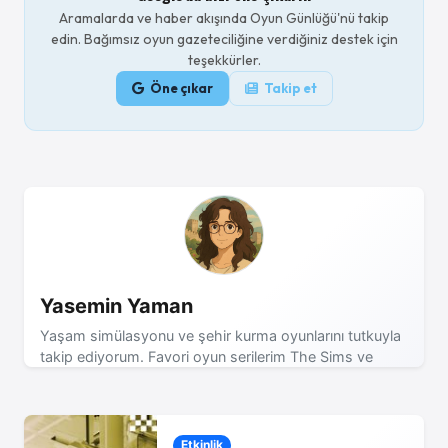
Aramalarda ve haber akışında Oyun Günlüğü'nü takip
edin. Bağımsız oyun gazeteciliğine verdiğiniz destek için
teşekkürler.
Öne çıkar
Takip et
Yasemin Yaman
Yaşam simülasyonu ve şehir kurma oyunlarını tutkuyla
takip ediyorum. Favori oyun serilerim The Sims ve
Cities Skylines! Son dakika oyun haberleri için takipte
kalın!
Etkinlik