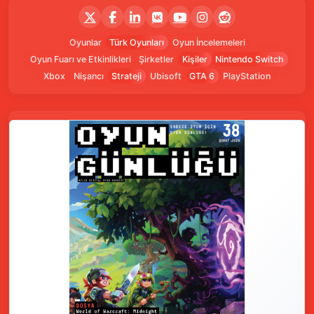
Oyunlar
Türk Oyunları
Oyun İncelemeleri
Oyun Fuarı ve Etkinlikleri
Şirketler
Kişiler
Nintendo Switch
Xbox
Nişancı
Strateji
Ubisoft
GTA 6
PlayStation