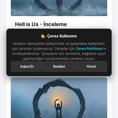
Hell is Us - İnceleme
Hell is Us, kaybolan bir dünyada gerilim dolu bir
Çerez Kullanımı
yolculuğa çıkmanızı sağlıyor. Düşman çeşitliliği
Kullanıcı deneyimini iyileştirmek ve pazarlama faaliyetleri
sınırlı, ama atmosferi ve keşfiyle dikkat çekici bir
için çerezler kullanıyoruz. Detaylar için
Çerez Politikası
'nı
deneyim!
inceleyebilirsiniz. Çerezlere izin vermeniz, bağımsız oyun
gazeteciliğini sürdürmemize yardımcı oluyor.
24 Ekim 2025
Kabul Et
Reddet
Yönet