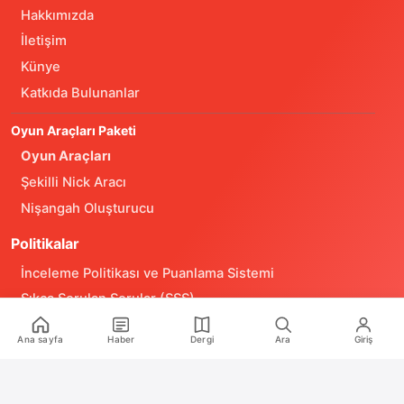
Hakkımızda
İletişim
Künye
Katkıda Bulunanlar
Oyun Araçları Paketi
Oyun Araçları
Şekilli Nick Aracı
Nişangah Oluşturucu
Politikalar
İnceleme Politikası ve Puanlama Sistemi
Sıkça Sorulan Sorular (SSS)
Alıntı ve Yeniden Kullanım Politikası
Ana sayfa
Haber
Dergi
Ara
Giriş
Site Kullanım Koşulları (Yasal Uyarı)
Gizlilik Politikası
Çerez (Cookie) Aydınlatma Metni