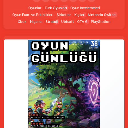
Oyunlar
Türk Oyunları
Oyun İncelemeleri
Oyun Fuarı ve Etkinlikleri
Şirketler
Kişiler
Nintendo Switch
Xbox
Nişancı
Strateji
Ubisoft
GTA 6
PlayStation