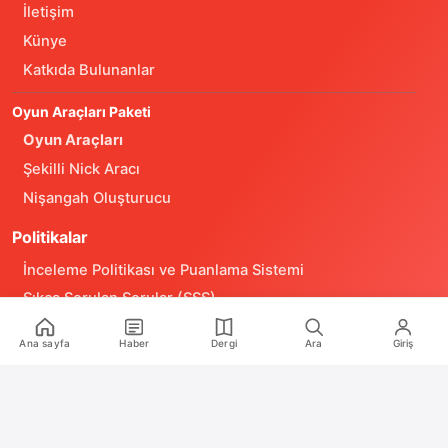
İletişim
Künye
Katkıda Bulunanlar
Oyun Araçları Paketi
Oyun Araçları
Şekilli Nick Aracı
Nişangah Oluşturucu
Politikalar
İnceleme Politikası ve Puanlama Sistemi
Sıkça Sorulan Sorular (SSS)
Alıntı ve Yeniden Kullanım Politikası
Ana sayfa
Haber
Dergi
Ara
Giriş
Site Kullanım Koşulları (Yasal Uyarı)
Gizlilik Politikası
Çerez (Cookie) Aydınlatma Metni
Hukuka Aykırılık Bildirimi