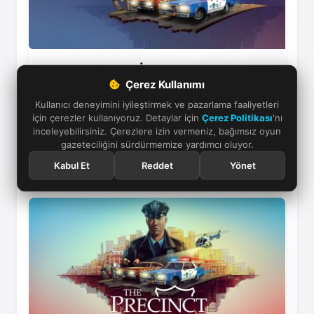
The Precinct - İnceleme
Çerez Kullanımı
80'ler neon ışıklarıyla dolu Averno City'de intikam
Kullanıcı deneyimini iyileştirmek ve pazarlama faaliyetleri
ve suç çemberinde polis simülasyonu bizi
için çerezler kullanıyoruz. Detaylar için
Çerez Politikası
'nı
bekliyor.
inceleyebilirsiniz. Çerezlere izin vermeniz, bağımsız oyun
gazeteciliğini sürdürmemize yardımcı oluyor.
30 Ocak 2026
Kabul Et
Reddet
Yönet