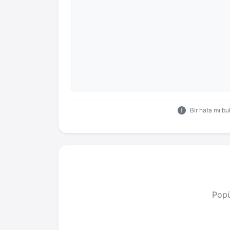
Bir hata mı b
Popü