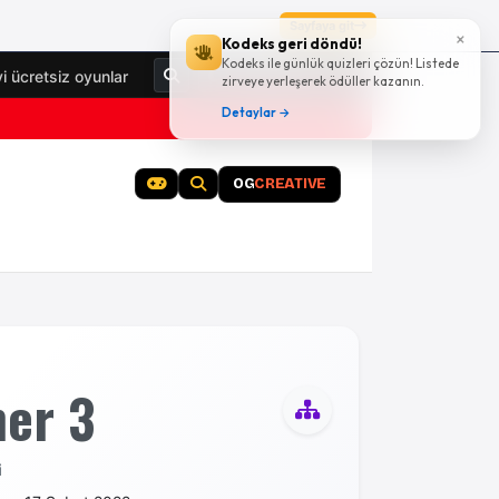
Sayfaya git
×
Kodeks geri döndü!
Kodeks ile günlük quizleri çözün! Listede
Giriş Yap
yi ücretsiz oyunlar
zirveye yerleşerek ödüller kazanın.
Detaylar →
OG
CREATIVE
er 3
i