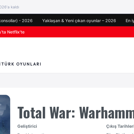
26'a kaldı
konsollar) - 2026
Yaklaşan & Yeni çıkan oyunlar – 2026
En i
ta Netflix'te
yun duyuruları
I
TÜRK OYUNLARI
Total War: Warhamm
Geliştirici
Çıkış Tarihler