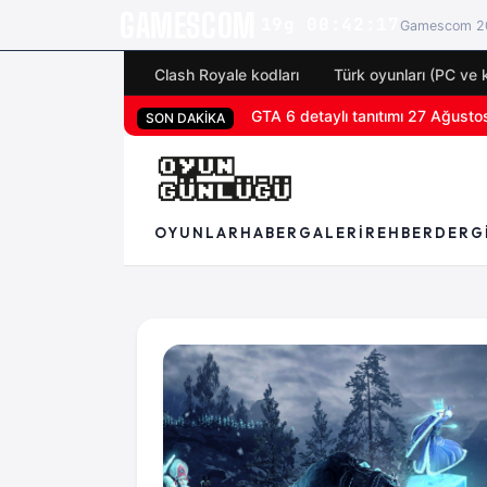
GAMESCOM
19g 00:42:16
Gamescom 20
Clash Royale kodları
Türk oyunları (PC ve 
GTA 6 detaylı tanıtımı 27 Ağustos'
San Diego Comic-Con 2026 tüm o
SON DAKİKA
OYUNLAR
HABER
GALERI
REHBER
DERG