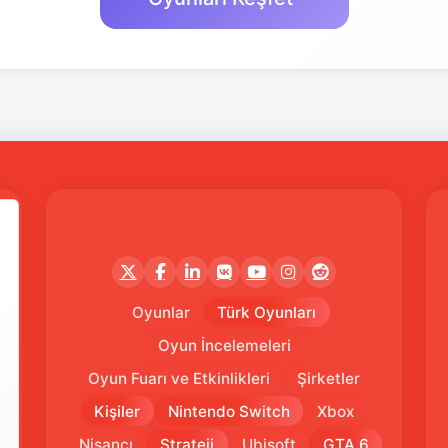
Oyunlar
Türk Oyunları
Oyun İncelemeleri
Oyun Fuarı ve Etkinlikleri
Şirketler
Kişiler
Nintendo Switch
Xbox
Nişancı
Strateji
Ubisoft
GTA 6