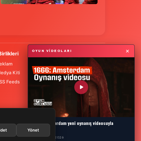
×
OYUN VİDEOLARI
Birlikleri
eklam
edya Kiti
SS Feeds
1666: Amsterdam yeni oynanış videosuyla
karşımızda
det
Yönet
29 TEMMUZ 2026