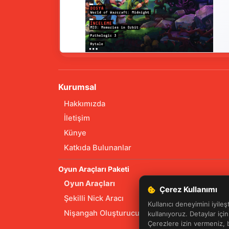
Kurumsal
Hakkımızda
İletişim
Künye
Katkıda Bulunanlar
Oyun Araçları Paketi
Oyun Araçları
Çerez Kullanımı
Şekilli Nick Aracı
Kullanıcı deneyimini iyileş
Nişangah Oluşturucu
kullanıyoruz. Detaylar içi
Çerezlere izin vermeniz,