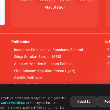
PlayStation
Politikalar
İş 
İnceleme Politikası ve Puanlama Sistemi
R
Sıkça Sorulan Sorular (SSS)
M
Alıntı ve Yeniden Kullanım Politikası
R
Site Kullanım Koşulları (Yasal Uyarı)
Gizlilik Politikası
Çerez (Cookie) Aydınlatma Metni
Hukuka Aykırılık Bildirimi
tirmek ve pazarlama faaliyetleri için çerezler
Kabul Et
Red
n
Çerez Politikası
'nı inceleyebilirsiniz.
 bağımsız oyun gazeteciliğini sürdürmemize