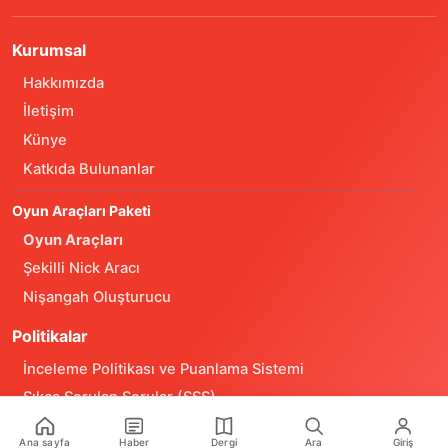
Kurumsal
Hakkımızda
İletişim
Künye
Katkıda Bulunanlar
Oyun Araçları Paketi
Oyun Araçları
Şekilli Nick Aracı
Nişangah Oluşturucu
Politikalar
İnceleme Politikası ve Puanlama Sistemi
Sıkça Sorulan Sorular (SSS)
Alıntı ve Yeniden Kullanım Politikası
Ana sayfa
Haber
Dergi
Ara
Giriş