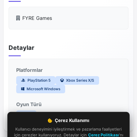
FYRE Games
Detaylar
Platformlar
PlayStation 5
Xbox Series X/S
Microsoft Windows
Oyun Türü
Korku
Çerez Kullanımı
Kullanıcı deneyimini iyileştirmek ve pazarlama faaliyetleri
için çerezler kullanıyoruz. Detaylar için
Çerez Politikası
'nı