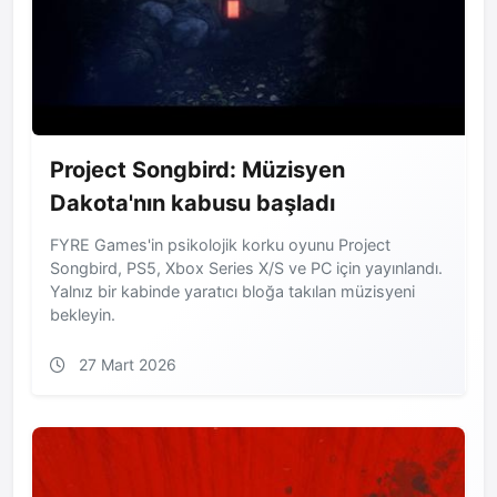
Project Songbird: Müzisyen
Dakota'nın kabusu başladı
FYRE Games'in psikolojik korku oyunu Project
Songbird, PS5, Xbox Series X/S ve PC için yayınlandı.
Yalnız bir kabinde yaratıcı bloğa takılan müzisyeni
bekleyin.
27 Mart 2026