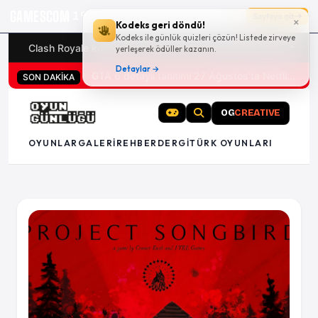
GAMESCOM
19g 02:11:59
Sayfaya git
×
Kodeks geri döndü!
Kodeks ile günlük quizleri çözün! Listede zirveye
Clash Royale kodları
Türk oyunları (PC ve konsollar) - 20
yerleşerek ödüller kazanın.
Detaylar →
San Diego Comic-Con 2026 tüm oyun duyuruları
SON DAKİKA
OG
CREATIVE
OYUNLAR
GALERI
REHBER
DERGI
TÜRK OYUNLARI