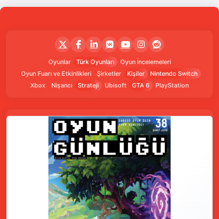
Oyunlar
Türk Oyunları
Oyun İncelemeleri
Oyun Fuarı ve Etkinlikleri
Şirketler
Kişiler
Nintendo Switch
Xbox
Nişancı
Strateji
Ubisoft
GTA 6
PlayStation