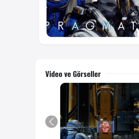
Video ve Görseller
Önceki