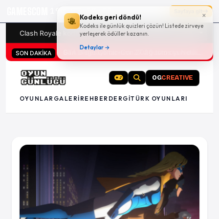
GAMESCOM
19g 02:17:11
Sayfaya git
×
Kodeks geri döndü!
Kodeks ile günlük quizleri çözün! Listede zirveye
Clash Royale kodları
Türk oyunları (PC ve konsollar) - 20
yerleşerek ödüller kazanın.
Detaylar →
San Diego Comic-Con 2026 tüm oyun duyuruları
SON DAKİKA
OG
CREATIVE
OYUNLAR
GALERI
REHBER
DERGI
TÜRK OYUNLARI