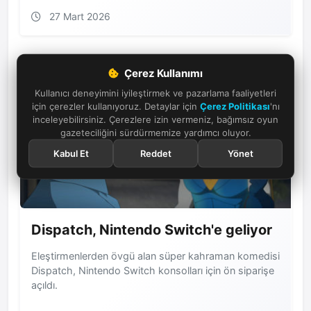
27 Mart 2026
Çerez Kullanımı
Kullanıcı deneyimini iyileştirmek ve pazarlama faaliyetleri
için çerezler kullanıyoruz. Detaylar için
Çerez Politikası
'nı
inceleyebilirsiniz. Çerezlere izin vermeniz, bağımsız oyun
gazeteciliğini sürdürmemize yardımcı oluyor.
Kabul Et
Reddet
Yönet
Dispatch, Nintendo Switch'e geliyor
Eleştirmenlerden övgü alan süper kahraman komedisi
Dispatch, Nintendo Switch konsolları için ön siparişe
açıldı.