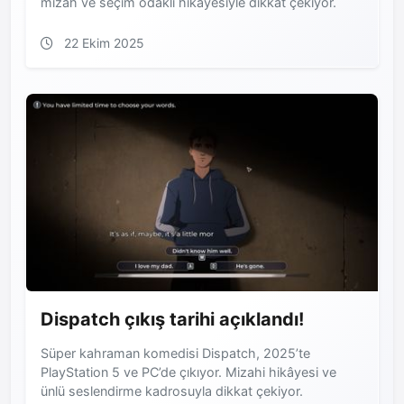
mizah ve seçim odaklı hikayesiyle dikkat çekiyor.
22 Ekim 2025
Dispatch çıkış tarihi açıklandı!
Süper kahraman komedisi Dispatch, 2025’te
PlayStation 5 ve PC’de çıkıyor. Mizahi hikâyesi ve
ünlü seslendirme kadrosuyla dikkat çekiyor.