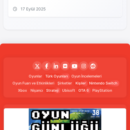
17 Eylül 2025
Oyunlar
Türk Oyunları
Oyun İncelemeleri
Oyun Fuarı ve Etkinlikleri
Şirketler
Kişiler
Nintendo Switch
Xbox
Nişancı
Strateji
Ubisoft
GTA 6
PlayStation