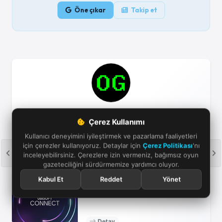
Öne çıkar
Takip et
Oyun Günlüğü
Çerez Kullanımı
Türkiye'nin yeni nesil oyun haber sitesi. 2020'den bu
Kullanıcı deneyimini iyileştirmek ve pazarlama faaliyetleri
yana Türkçe ve İngilizce web sitelerimiz ve dijital
için çerezler kullanıyoruz. Detaylar için
Çerez Politikası
'nı
dergimizle sizinleyiz! - Reklam ve işbirliği için mail
inceleyebilirsiniz. Çerezlere izin vermeniz, bağımsız oyun
atabilirsiniz.
gazeteciliğini sürdürmemize yardımcı oluyor.
Kabul Et
Reddet
Yönet
Ubisoft Connect
Detay