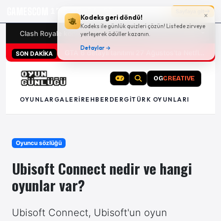
GAMESCOM
17g 19:56:02
Sayfaya git
×
Kodeks geri döndü!
Kodeks ile günlük quizleri çözün! Listede zirveye
Clash Royale kodları
Türk oyunları (PC ve konsollar) - 20
yerleşerek ödüller kazanın.
Detaylar →
San Diego Comic-Con 2026 tüm oyun duyuruları
GTA 6 detaylı tanıtımı 27 Ağustos'ta Netflix'te
SON DAKİKA
OG
CREATIVE
OYUNLAR
GALERI
REHBER
DERGI
TÜRK OYUNLARI
Oyuncu sözlüğü
Ubisoft Connect nedir ve hangi
oyunlar var?
Ubisoft Connect, Ubisoft'un oyun