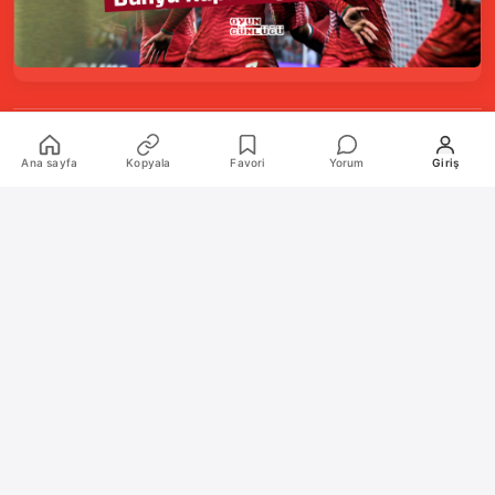
Kurumsal
Ana sayfa
Kopyala
Favori
Yorum
Giriş
Hakkımızda
İletişim
Künye
Katkıda Bulunanlar
Oyun Araçları Paketi
Oyun Araçları
Şekilli Nick Aracı
Nişangah Oluşturucu
Politikalar