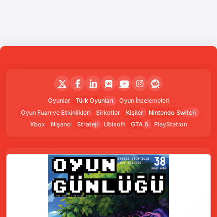
Oyunlar
Türk Oyunları
Oyun İncelemeleri
Oyun Fuarı ve Etkinlikleri
Şirketler
Kişiler
Nintendo Switch
Xbox
Nişancı
Strateji
Ubisoft
GTA 6
PlayStation