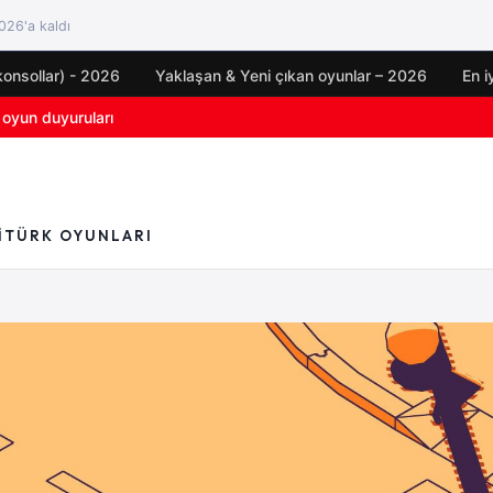
26'a kaldı
konsollar) - 2026
Yaklaşan & Yeni çıkan oyunlar – 2026
En i
için çıkış tarihi açıklandı
I
TÜRK OYUNLARI