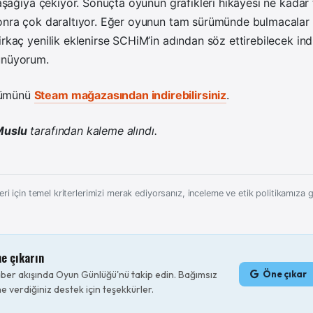
z aşağıya çekiyor. Sonuçta oyunun grafikleri hikâyesi ne kadar
sonra çok daraltıyor. Eğer oyunun tam sürümünde bulmacalar
irkaç yenilik eklenirse SCHiM’in adından söz ettirebilecek in
ünüyorum.
rümünü
Steam mağazasından indirebilirsiniz
.
Muslu
tarafından kaleme alındı.
ri için temel kriterlerimizi merak ediyorsanız, inceleme ve etik politikamıza gö
ne çıkarın
er akışında Oyun Günlüğü'nü takip edin. Bağımsız
Öne çıkar
e verdiğiniz destek için teşekkürler.