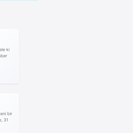
le ki
aber
eni bir
e, 31