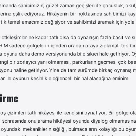
manda sahibimizin, güzel zaman geçişleri ile çocukluk, okul,
erine eşlik ediyoruz. Hikâyenin bir noktasında sahibimizi k
tık temel amacımız değişiyor ve sahibimizi aramak için yola
 etkileşimler ne kadar tatlı olsa da oynanışın fazla basit ve 
HiM sadece gölgelerin içinden oradan oraya zıplamalı tek bi
a oyunu daha demo versiyonunda bile sıkıcı hale getiriyor. 
ngi bir zorlayıcı yanı olmaması, parkurların geçmesi çok bas
syonu haline getiriyor. Yine de tam sürümde birkaç oynanış m
r ile oyunun kesinlikle eğlenceli bir hal alacağına eminim.
irme
ş çizimleri tatlı hikâyesi ile kendisini oynatıyor. Bir gölge o
ip sonrasında onu arama hikâyesi oyunda diyalog olmamasına
a oyundaki mekaniklerin sığlığı, bulmacaların kolaylığı bu oyun