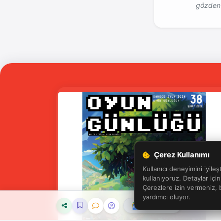
gözden 
Çerez Kullanımı
Kullanıcı deneyimini iyileş
kullanıyoruz. Detaylar içi
Çerezlere izin vermeniz,
yardımcı oluyor.
Abone Ol