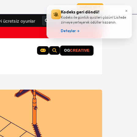
Sayfaya git
×
Kodeks geri döndü!
Kodeks ile günlük quizleri çözün! Listede
Giriş Yap
yi ücretsiz oyunlar
zirveye yerleşerek ödüller kazanın.
Detaylar →
OG
CREATIVE