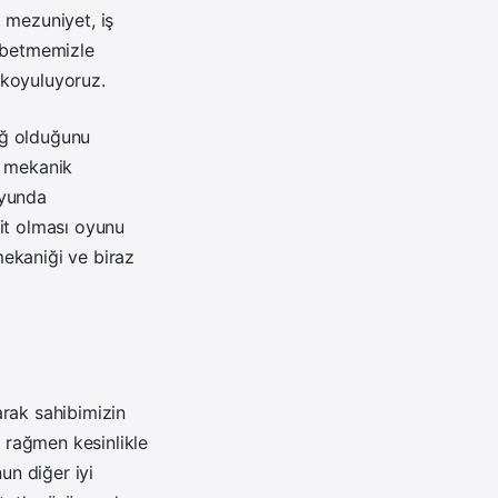
 mezuniyet, iş
aybetmemizle
 koyuluyoruz.
sığ olduğunu
r mekanik
Oyunda
it olması oyunu
ekaniği ve biraz
larak sahibimizin
 rağmen kesinlikle
un diğer iyi