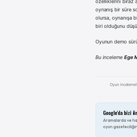
özelliklerini bira
oynanış bir süre 
olursa, oynanışa b
biri olduğunu düş
Oyunun demo sü
Bu inceleme
Ege 
Oyun incelemele
Google'da bizi ö
Aramalarda ve hab
oyun gazeteciliğin