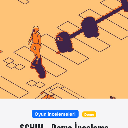
Oyun incelemeleri
Demo
SCHiM - Demo İnceleme