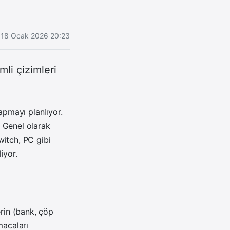
18 Ocak 2026 20:23
li çizimleri
pmayı planlıyor.
 Genel olarak
itch, PC gibi
iyor.
erin (bank, çöp
macaları