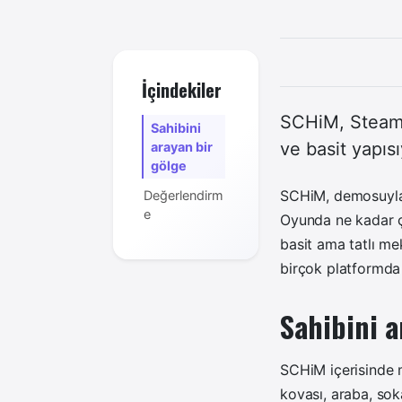
İçindekiler
SCHiM, Steam N
Sahibini
ve basit yapısı
arayan bir
gölge
SCHiM, demosuyla 
Değerlendirm
e
Oyunda ne kadar ç
basit ama tatlı me
birçok platformda 
Sahibini a
SCHiM içerisinde m
kovası, araba, sok