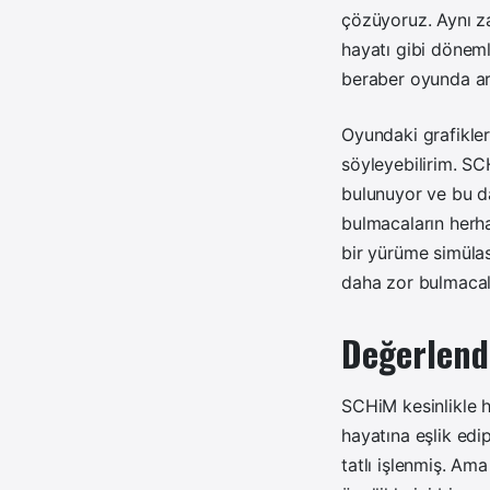
çözüyoruz. Aynı za
hayatı gibi döneml
beraber oyunda ar
Oyundaki grafikler
söyleyebilirim. SC
bulunuyor ve bu d
bulmacaların herha
bir yürüme simüla
daha zor bulmacala
Değerlend
SCHiM kesinlikle ho
hayatına eşlik ed
tatlı işlenmiş. Am