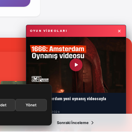
×
OYUN VİDEOLARI
1666: Amsterdam yeni oynanış videosuyla
karşımızda
det
Yönet
29 TEMMUZ 2026
Önceki İnceleme
Sonraki İnceleme