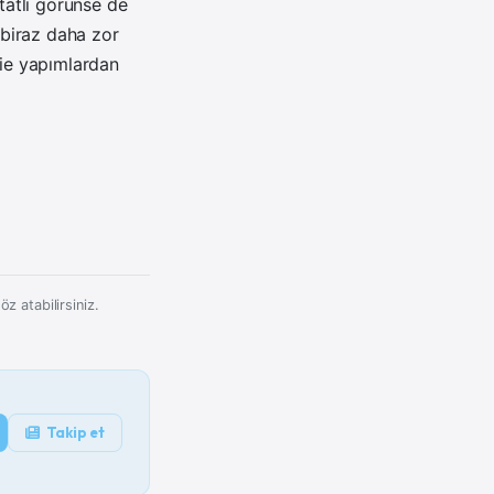
 tatlı görünse de
 biraz daha zor
die yapımlardan
z atabilirsiniz.
Takip et