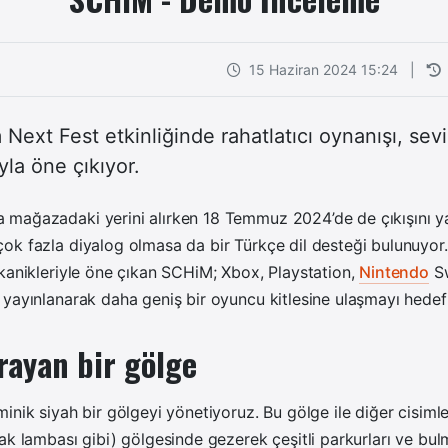
15 Haziran 2024 15:24
|
ext Fest etkinliğinde rahatlatıcı oynanışı, sevim
yla öne çıkıyor.
mağazadaki yerini alırken 18 Temmuz 2024’de de çıkışını ya
ok fazla diyalog olmasa da bir Türkçe dil desteği bulunuyor.
kanikleriyle öne çıkan SCHiM; Xbox, Playstation,
Nintendo
Sw
yayınlanarak daha geniş bir oyuncu kitlesine ulaşmayı hedefl
rayan bir gölge
inik siyah bir gölgeyi yönetiyoruz. Bu gölge ile diğer cisiml
ak lambası gibi) gölgesinde gezerek çeşitli parkurları ve bul