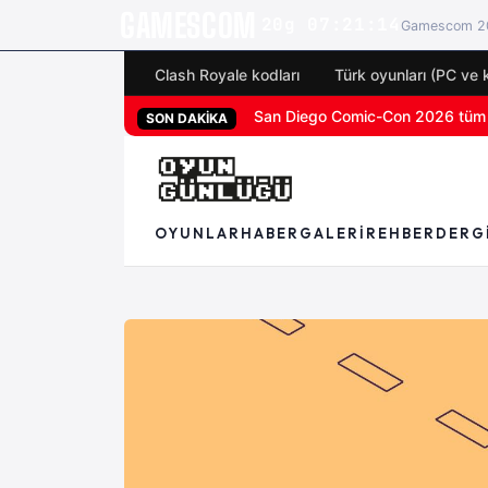
GAMESCOM
20g 07:21:13
Gamescom 20
Clash Royale kodları
Türk oyunları (PC ve 
PS5 özel oyunu God of War Laufey 
SON DAKİKA
OYUNLAR
HABER
GALERI
REHBER
DERG