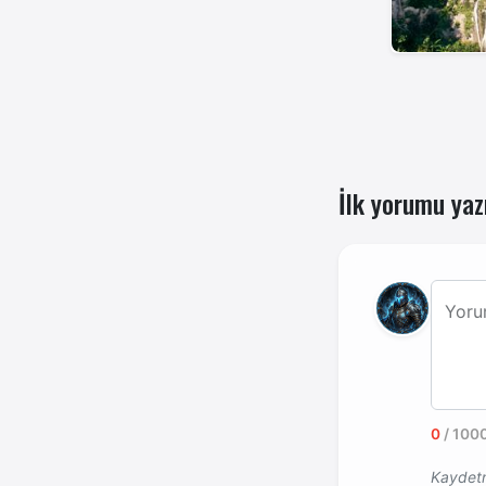
İlk yorumu yaz
Yoru
0
/ 1000
Kaydetm