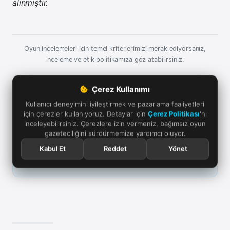
alınmıştır.
Oyun incelemeleri için temel kriterlerimizi merak ediyorsanız,
inceleme ve etik politikamıza göz atabilirsiniz.
Çerez Kullanımı
Kullanıcı deneyimini iyileştirmek ve pazarlama faaliyetleri
Google'da bizi öne çıkarın
için çerezler kullanıyoruz. Detaylar için
Çerez Politikası
'nı
Aramalarda ve haber akışında Oyun Günlüğü'nü takip
inceleyebilirsiniz. Çerezlere izin vermeniz, bağımsız oyun
edin. Bağımsız oyun gazeteciliğine verdiğiniz destek için
gazeteciliğini sürdürmemize yardımcı oluyor.
teşekkürler.
Kabul Et
Reddet
Yönet
Öne çıkar
Takip et