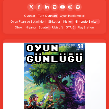
Oyunlar
Türk Oyunları
Oyun İncelemeleri
Oyun Fuarı ve Etkinlikleri
Şirketler
Kişiler
Nintendo Switch
Xbox
Nişancı
Strateji
Ubisoft
GTA 6
PlayStation