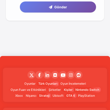
Gönder
Oyunlar
Türk Oyunları
Oyun İncelemeleri
Oyun Fuarı ve Etkinlikleri
Şirketler
Kişiler
Nintendo Switch
Xbox
Nişancı
Strateji
Ubisoft
GTA 6
PlayStation