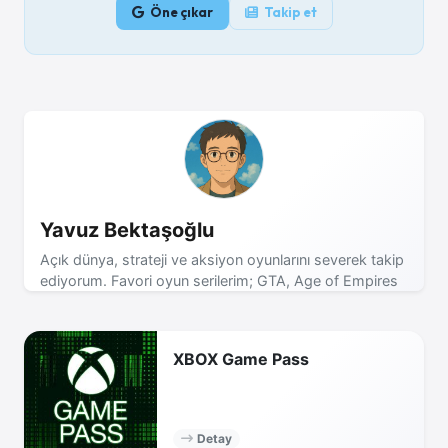
Öne çıkar
Takip et
Yavuz Bektaşoğlu
Açık dünya, strateji ve aksiyon oyunlarını severek takip
ediyorum. Favori oyun serilerim; GTA, Age of Empires
ve Assassin's Creed! Yeni incelemeler için bizi takip
etmeye devam edin.
XBOX Game Pass
Detay