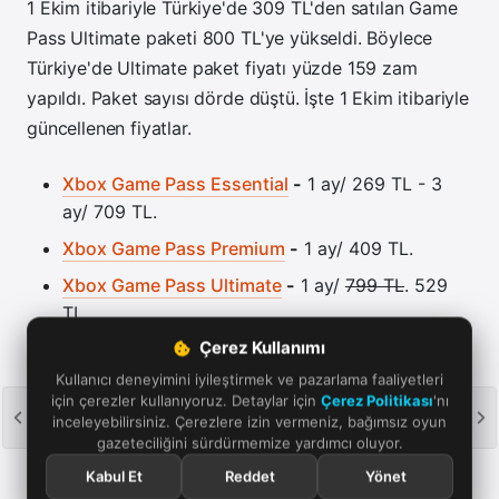
1 Ekim itibariyle Türkiye'de 309 TL'den satılan Game
Pass Ultimate paketi 800 TL'ye yükseldi. Böylece
Türkiye'de Ultimate paket fiyatı yüzde 159 zam
yapıldı. Paket sayısı dörde düştü. İşte 1 Ekim itibariyle
güncellenen fiyatlar.
Xbox Game Pass Essential
-
1 ay/ 269 TL - 3
ay/ 709 TL.
Xbox Game Pass Premium
-
1 ay/ 409 TL.
Xbox Game Pass Ultimate
-
1 ay/
799 TL
. 529
TL
Çerez Kullanımı
PC Game Pass
-
1 ay/
409 TL
. 419 TL
Kullanıcı deneyimini iyileştirmek ve pazarlama faaliyetleri
için çerezler kullanıyoruz. Detaylar için
Çerez Politikası
'nı
inceleyebilirsiniz. Çerezlere izin vermeniz, bağımsız oyun
gazeteciliğini sürdürmemize yardımcı oluyor.
Oyun haberleri için temel kriterlerimizi merak ediyorsanız haber
politikası ve standartlarımıza göz atabilirsiniz. Bir bağlantıya tıklayıp
Kabul Et
Reddet
Yönet
satın alma işlemi yaparsanız, küçük bir komisyon alabiliriz.
Yayın