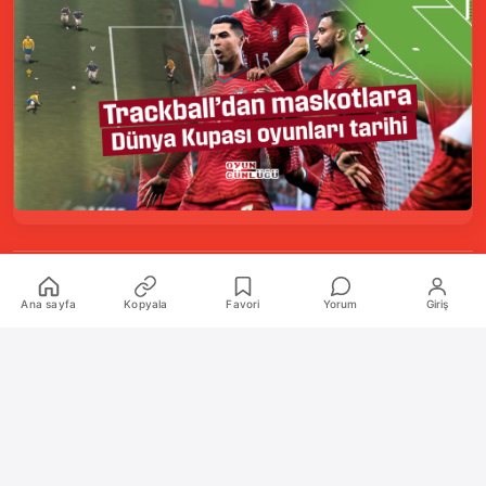
Kurumsal
Ana sayfa
Kopyala
Favori
Yorum
Giriş
Hakkımızda
İletişim
Künye
Katkıda Bulunanlar
Oyun Araçları Paketi