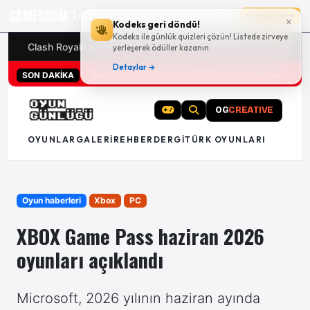
GAMESCOM
16g 01:25:54
Sayfaya git
×
Kodeks geri döndü!
Kodeks ile günlük quizleri çözün! Listede zirveye
Clash Royale kodları
Türk oyunları (PC ve konsollar) - 20
yerleşerek ödüller kazanın.
Detaylar →
San Diego Comic-Con 2026 tüm oyun duyuruları
SON DAKİKA
OG
CREATIVE
OYUNLAR
GALERI
REHBER
DERGI
TÜRK OYUNLARI
Oyun haberleri
Xbox
PC
XBOX Game Pass haziran 2026
oyunları açıklandı
Microsoft, 2026 yılının haziran ayında