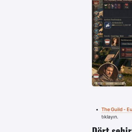
The Guild - E
tıklayın.
Dört şehir