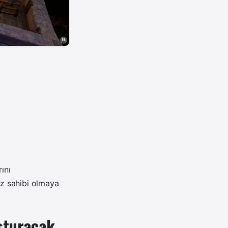
ını
öz sahibi olmaya
uşturacak