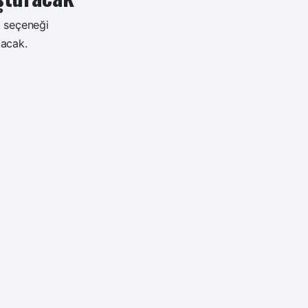
k seçeneği
lacak.