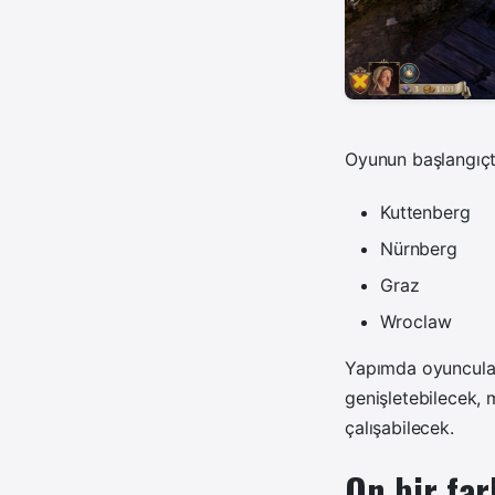
Oyunun başlangıçta
Kuttenberg
Nürnberg
Graz
Wroclaw
Yapımda oyuncular,
genişletebilecek, 
çalışabilecek.
On bir far