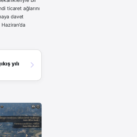
kanikleriyle bir
i ticaret ağlarını
rmaya davet
 Haziran’da
kış yılı