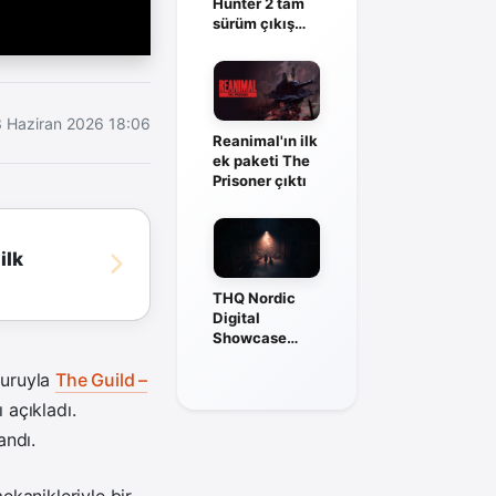
Hunter 2 tam
sürüm çıkış
tarihi açıklandı
 Haziran 2026 18:06
Reanimal'ın ilk
ek paketi The
Prisoner çıktı
ilk
THQ Nordic
Digital
Showcase
2026: Tüm
oyun
yuruyla
The Guild –
duyuruları
açıkladı.
andı.