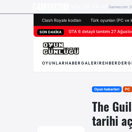
GAMESCOM
17g 20:28:40
Gamescom 20
Clash Royale kodları
Türk oyunları (PC ve 
San Diego Comic-Con 2026 tüm 
SON DAKİKA
OYUNLAR
HABER
GALERI
REHBER
DERG
Oyun haberleri
PC
The Guil
tarihi a