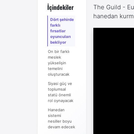
İçindekiler
The Guild - Eu
hanedan kurma 
Dört şehirde
farklı
fırsatlar
oyuncuları
bekliyor
On bir farklı
meslek
yükselişin
temelini
oluşturacak
Siyasi güç ve
toplumsal
statü önemli
rol oynayacak
Hanedan
sistemi
nesiller boyu
devam edecek