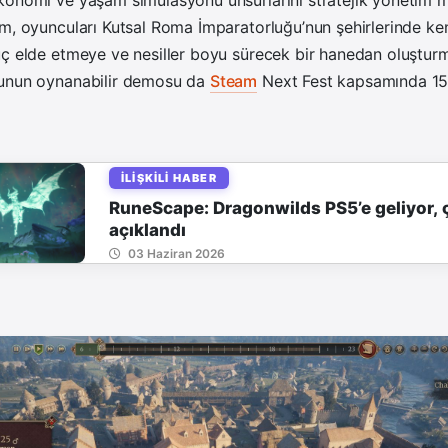
konomi ve yaşam simülasyonu unsurlarını stratejik yönetim me
m, oyuncuları Kutsal Roma İmparatorluğu’nun şehirlerinde kend
üç elde etmeye ve nesiller boyu sürecek bir hanedan oluştu
yunun oynanabilir demosu da
Steam
Next Fest kapsamında 15
İLIŞKILI HABER
RuneScape: Dragonwilds PS5’e geliyor, çı
açıklandı
03 Haziran 2026