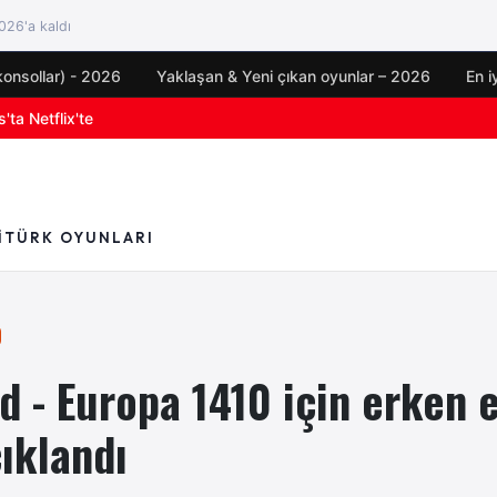
26'a kaldı
konsollar) - 2026
Yaklaşan & Yeni çıkan oyunlar – 2026
En i
oyun duyuruları
I
TÜRK OYUNLARI
d - Europa 1410 için erken 
çıklandı