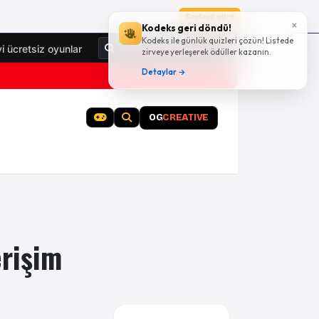
Sayfaya git
×
Kodeks geri döndü!
Kodeks ile günlük quizleri çözün! Listede
Giriş Yap
yi ücretsiz oyunlar
zirveye yerleşerek ödüller kazanın.
Detaylar →
OG
CREATIVE
erişim