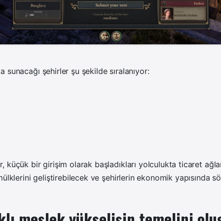
 sunacağı şehirler şu şekilde sıralanıyor:
 küçük bir girişim olarak başladıkları yolculukta ticaret ağlar
mülklerini geliştirebilecek ve şehirlerin ekonomik yapısında s
klı meslek yükselişin temelini ol