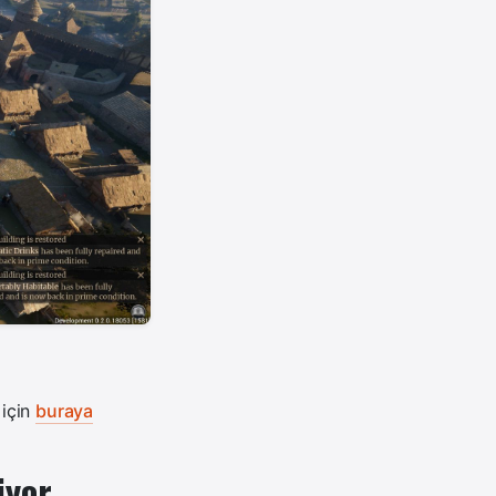
 için
buraya
iyor