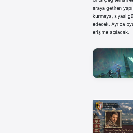
Orta Çağ temalı e
araya getiren yapı
kurmaya, siyasi g
edecek. Ayrıca o
erişime açılacak.