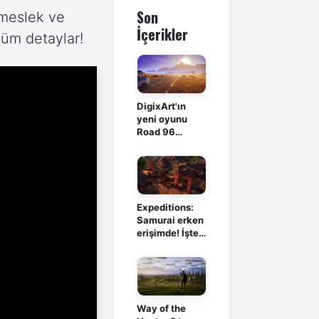
Son
 meslek ve
İçerikler
tüm detaylar!
DigixArt'ın
yeni oyunu
Road 96
evreninde
geçecek
Expeditions:
Samurai erken
erişimde! İşte
tüm detaylar
Way of the