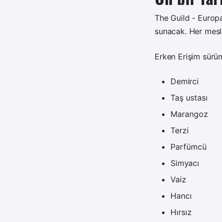
The Guild - Europa
sunacak. Her mesle
Erken Erişim sürü
Demirci
Taş ustası
Marangoz
Terzi
Parfümcü
Simyacı
Vaiz
Hancı
Hırsız