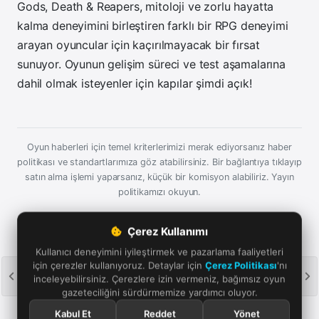
Gods, Death & Reapers, mitoloji ve zorlu hayatta
kalma deneyimini birleştiren farklı bir RPG deneyimi
arayan oyuncular için kaçırılmayacak bir fırsat
sunuyor. Oyunun gelişim süreci ve test aşamalarına
dahil olmak isteyenler için kapılar şimdi açık!
Oyun haberleri için temel kriterlerimizi merak ediyorsanız haber
politikası ve standartlarımıza göz atabilirsiniz. Bir bağlantıya tıklayıp
satın alma işlemi yaparsanız, küçük bir komisyon alabiliriz.
Yayın
politikamızı okuyun.
Çerez Kullanımı
Kullanıcı deneyimini iyileştirmek ve pazarlama faaliyetleri
Günün oyun haberleri e-postana gelsin
için çerezler kullanıyoruz. Detaylar için
Çerez Politikası
'nı
Her sabah 09.00'da son 24 saatin öne çıkan oyun
inceleyebilirsiniz. Çerezlere izin vermeniz, bağımsız oyun
haberlerini tek mailde derliyoruz. Kaçırma; istediğin an
gazeteciliğini sürdürmemize yardımcı oluyor.
tek tıkla ayrılırsın.
Kabul Et
Reddet
Yönet