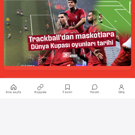
Kurumsal
Ana sayfa
Kopyala
Favori
Yorum
Giriş
Hakkımızda
İletişim
Künye
Katkıda Bulunanlar