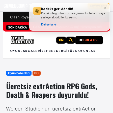
GAMESCOM
18g 19:40:30
Sayfaya git
×
Kodeks geri döndü!
Kodeks ile günlük quizleri çözün! Listede zirveye
Clash Royale kodları
Türk oyunları (PC ve konsollar) - 20
yerleşerek ödüller kazanın.
Detaylar →
San Diego Comic-Con 2026 tüm oyun duyuruları
SON DAKİKA
OG
CREATIVE
OYUNLAR
GALERI
REHBER
DERGI
TÜRK OYUNLARI
Oyun haberleri
PC
Ücretsiz extrAction RPG Gods,
Death & Reapers duyuruldu!
Wolcen Studio’nun ücretsiz extrAction