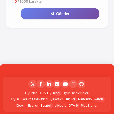
0
/ 1000 karakter
Gönder
Oyunlar
Türk Oyunları
Oyun İncelemeleri
Oyun Fuarı ve Etkinlikleri
Şirketler
Kişiler
Nintendo Switch
Xbox
Nişancı
Strateji
Ubisoft
GTA 6
PlayStation