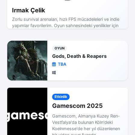
Irmak Çelik
Zorlu survival arenaları, hızlı FPS mücadeleleri ve indie
yapımlar favorilerim. Oyun sahnesindeki yenilikler için
takipte kalın!
OYUN
Gods, Death & Reapers
TBA
Etkinlik
Gamescom 2025
Gamescom, Almanya Kuzey Ren-
Vestfalya'da bulunan Köln'deki
Koelnmesse'de her yıl düzenlenen
bir video oyun fuarıdır.