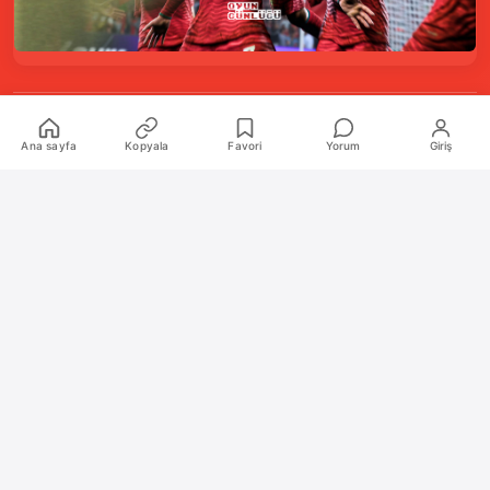
Kurumsal
Ana sayfa
Kopyala
Favori
Yorum
Giriş
Hakkımızda
İletişim
Künye
Katkıda Bulunanlar
Oyun Araçları Paketi
Oyun Araçları
Şekilli Nick Aracı
Nişangah Oluşturucu
Politikalar
İnceleme Politikası ve Puanlama Sistemi