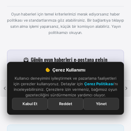
Oyun haberleri için temel kriterlerimizi merak ediyorsanız haber
politikası ve standartlarımıza göz atabilirsiniz. Bir bağlantıya tıklayıp
satın alma işlemi yaparsanız, küçük bir komisyon alabiliriz.
Yayın
politikamızı okuyun.
Günün oyun haberleri e-postana gelsin
Her sabah 09.00'da son 24 saatin öne çıkan oyun
Çerez Kullanımı
haberlerini tek mailde derliyoruz. Kaçırma; istediğin an
Kullanıcı deneyimini iyileştirmek ve pazarlama faaliyetleri
tek tıkla ayrılırsın.
için çerezler kullanıyoruz. Detaylar için
Çerez Politikası
'nı
Abone ol
inceleyebilirsiniz. Çerezlere izin vermeniz, bağımsız oyun
gazeteciliğini sürdürmemize yardımcı oluyor.
Aydınlatma metnini
okudum, günlük haber e-postası almayı
kabul ediyorum.
Kabul Et
Reddet
Yönet