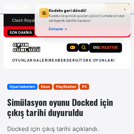
GAMESCOM
16g 22:50:44
Sayfaya git
×
Kodeks geri döndü!
Kodeks ile günlük quizleri çözün! Listede zirveye
Clash Royale kodları
Türk oyunları (PC ve konsollar) - 20
yerleşerek ödüller kazanın.
Detaylar →
San Diego Comic-Con 2026 tüm oyun duyuruları
SON DAKİKA
OG
CREATIVE
OYUNLAR
GALERI
REHBER
DERGI
TÜRK OYUNLARI
Oyun haberleri
Xbox
PlayStation
PC
Simülasyon oyunu Docked için
çıkış tarihi duyuruldu
Docked için çıkış tarihi açıklandı.