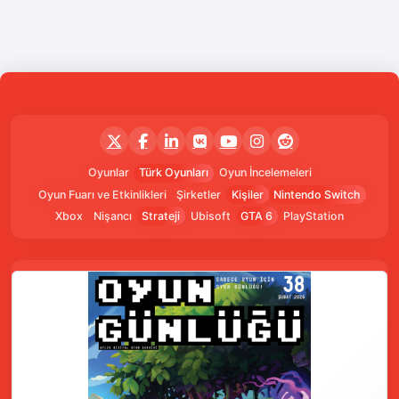
Oyunlar
Türk Oyunları
Oyun İncelemeleri
Oyun Fuarı ve Etkinlikleri
Şirketler
Kişiler
Nintendo Switch
Xbox
Nişancı
Strateji
Ubisoft
GTA 6
PlayStation