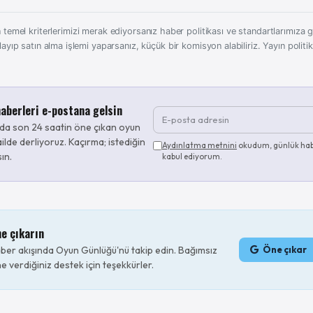
 temel kriterlerimizi merak ediyorsanız haber politikası ve standartlarımıza gö
layıp satın alma işlemi yaparsanız, küçük bir komisyon alabiliriz.
Yayın politi
aberleri e-postana gelsin
da son 24 saatin öne çıkan oyun
ilde derliyoruz. Kaçırma; istediğin
Aydınlatma metnini
okudum, günlük hab
sın.
kabul ediyorum.
ne çıkarın
er akışında Oyun Günlüğü'nü takip edin. Bağımsız
Öne çıkar
e verdiğiniz destek için teşekkürler.