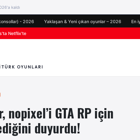
26'a kaldı
konsollar) - 2026
Yaklaşan & Yeni çıkan oyunlar – 2026
En i
oyun duyuruları
I
TÜRK OYUNLARI
, nopixel’i GTA RP için
ediğini duyurdu!