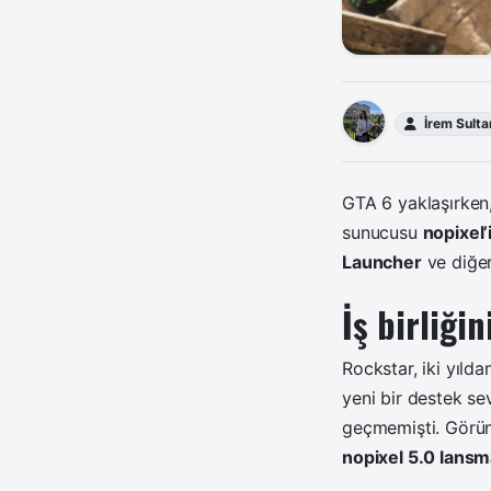
İrem Sulta
GTA 6 yaklaşırken
sunucusu
nopixel’
Launcher
ve diğer
İş birliğin
Rockstar, iki yıld
yeni bir destek se
geçmemişti. Görün
nopixel 5.0 lansm