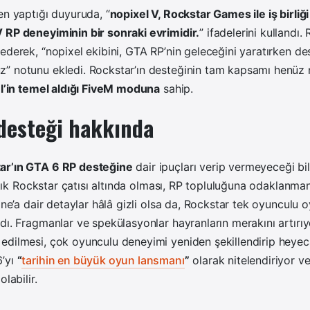
en yaptığı duyuruda, “
nopixel V, Rockstar Games ile iş birliği
 RP deneyiminin bir sonraki evrimidir.
” ifadelerini kullandı
ederek, “nopixel ekibini, GTA RP’nin geleceğini yaratırken d
” notunu ekledi. Rockstar’ın desteğinin tam kapsamı henüz
l’in temel aldığı FiveM moduna
sahip.
desteği hakkında
ar’ın GTA 6 RP desteğine
dair ipuçları verip vermeyeceği bi
artık Rockstar çatısı altında olması, RP topluluğuna odaklanman
ne’a dair detaylar hâlâ gizli olsa da, Rockstar tek oyunculu
dı. Fragmanlar ve spekülasyonlar hayranların merakını artırıy
dilmesi, çok oyunculu deneyimi yeniden şekillendirip heyecan
6’yı
“
tarihin en büyük oyun lansmanı
”
olarak nitelendiriyor v
labilir.