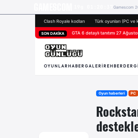
GAMESCOM
19g 01:20:35
Gamescom 20
Clash Royale kodları
Türk oyunları (PC ve 
San Diego Comic-Con 2026 tüm 
SON DAKİKA
OYUNLAR
HABER
GALERI
REHBER
DERG
Oyun haberleri
PC
Rockstar
destekl