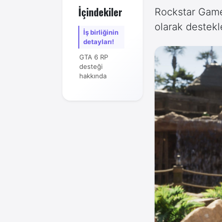
İçindekiler
Rockstar Game
olarak destekl
İş birliğinin
detayları!
GTA 6 RP
desteği
hakkında