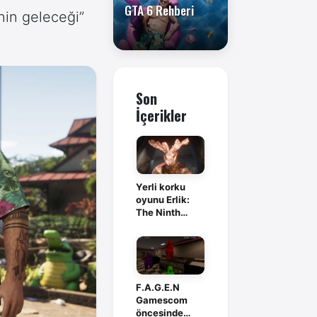
GTA 6 Rehberi
nin geleceği”
Son
İçerikler
Yerli korku
oyunu Erlik:
The Ninth
Branch,
Steam'de
F.A.G.E.N
Gamescom
öncesinde