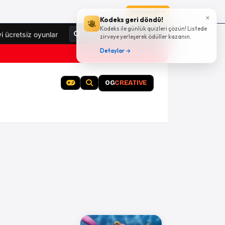
Sayfaya git
×
Kodeks geri döndü!
Kodeks ile günlük quizleri çözün! Listede
Giriş Yap
yi ücretsiz oyunlar
zirveye yerleşerek ödüller kazanın.
Detaylar →
OG
CREATIVE