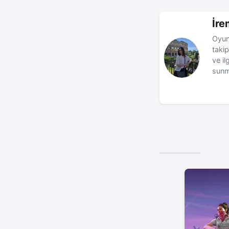
İre
Oyun
takip
ve il
sunm