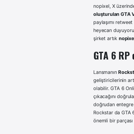
nopixel, X üzerind
oluşturulan GTA V
paylaşımı retweet 
heyecan duyuyoruz
şirket artık
nopixe
GTA 6 RP 
Lansmanın
Rockst
geliştiricilerinin 
olabilir.
GTA 6 Onli
çıkacağını doğrula
doğrudan entegre e
Rockstar da GTA 
önemli bir parçası o