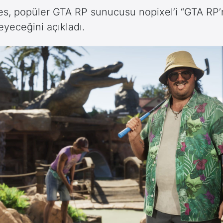
s, popüler GTA RP sunucusu nopixel’i “GTA RP’
eyeceğini açıkladı.