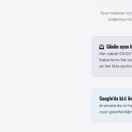
Oyun haberleri için
bağlantıya tık
Günün oyun h
Her sabah 09.00'
haberlerini tek ma
an tek tıkla ayrılır
Google'da bizi ö
Aramalarda ve hab
oyun gazeteciliğin