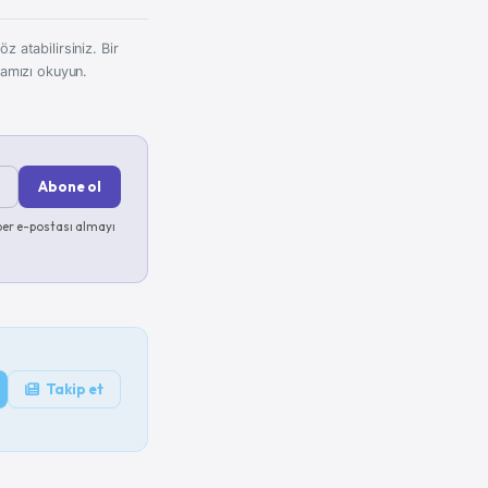
z atabilirsiniz. Bir
kamızı okuyun.
Abone ol
er e-postası almayı
Takip et