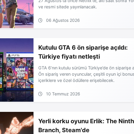
27 Ağustos'ta önce Netflix'te, altı saat sonra Y
ve resmi sitede yayınlanacak.
06 Ağustos 2026
Kutulu GTA 6 ön siparişe açıldı:
Türkiye fiyatı netleşti
GTA 6’nın kutulu sürümü Türkiye’de ön siparişe aç
Ön sipariş veren oyuncular, çeşitli oyun içi bonu
içeriklere ve özel ödüllere erişebilecek.
10 Temmuz 2026
Yerli korku oyunu Erlik: The Nint
Branch, Steam'de