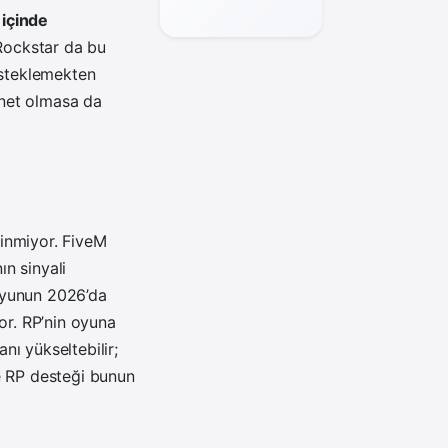
mod geliyor
 içinde
. Rockstar da bu
esteklemekten
 net olmasa da
linmiyor. FiveM
ın sinyali
 oyunun 2026’da
or. RP’nin oyuna
ı yükseltebilir;
e RP desteği bunun