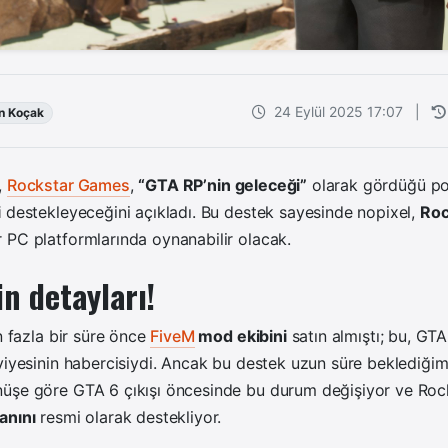
24 Eylül 2025 17:07
|
n Koçak
,
Rockstar Games
,
“GTA RP’nin geleceği”
olarak gördüğü po
i
destekleyeceğini açıkladı. Bu destek sayesinde nopixel,
Roc
 PC platformlarında oynanabilir olacak.
in detayları!
an fazla bir süre önce
FiveM
mod ekibini
satın almıştı; bu, GTA
viyesinin habercisiydi. Ancak bu destek uzun süre beklediğim
üşe göre GTA 6 çıkışı öncesinde bu durum değişiyor ve Roc
anını
resmi olarak destekliyor.