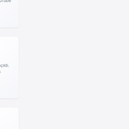
ouTube
ıldı.
s
h