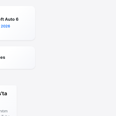
ft Auto 6
 2026
mes
'ta
nıtım