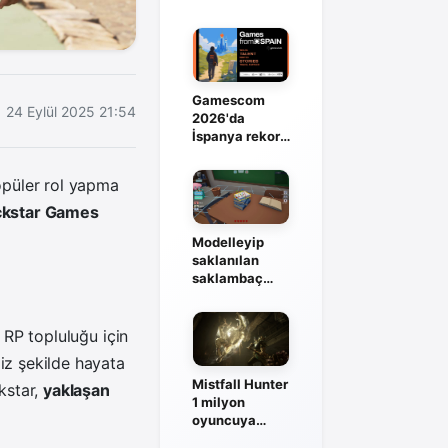
Steam’de istek
listesine açıldı
Gamescom
24 Eylül 2025 21:54
2026'da
İspanya rekor
kadrosuyla
sahneye
püler rol yapma
çıkıyor
kstar Games
Modelleyip
saklanılan
saklambaç
oyunu Fake Me
duyuruldu
 RP topluluğu için
iz şekilde hayata
Mistfall Hunter
kstar,
yaklaşan
1 milyon
oyuncuya
ulaştı, solo