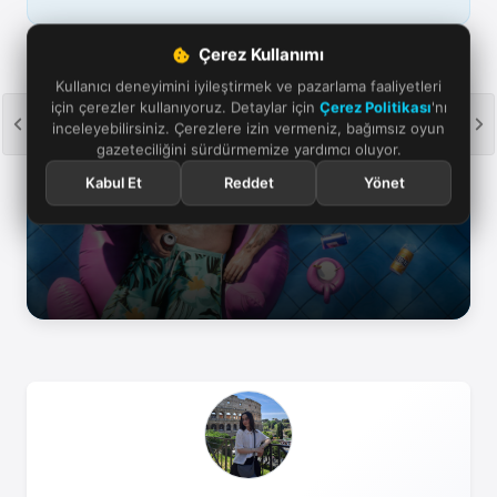
Çerez Kullanımı
Kullanıcı deneyimini iyileştirmek ve pazarlama faaliyetleri
GTA 6 Rehberi'ne Göz Atın
için çerezler kullanıyoruz. Detaylar için
Çerez Politikası
'nı
inceleyebilirsiniz. Çerezlere izin vermeniz, bağımsız oyun
gazeteciliğini sürdürmemize yardımcı oluyor.
Kabul Et
Reddet
Yönet