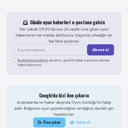
Günün oyun haberleri e-postana gelsin
Her sabah 09.00'da son 24 saatin öne çıkan oyun
haberlerini tek mailde derliyoruz. Kaçırma; istediğin an
tek tıkla ayrılırsın.
Abone ol
Aydınlatma metnini
okudum, günlük haber e-postası almayı
kabul ediyorum.
Google'da bizi öne çıkarın
Aramalarda ve haber akışında Oyun Günlüğü'nü takip
edin. Bağımsız oyun gazeteciliğine verdiğiniz destek için
teşekkürler.
Öne çıkar
Takip et