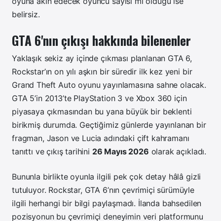
oyuna akın edecek oyuncu sayısı mı olduğu ise
belirsiz.
GTA 6'nın çıkışı hakkında bilenenler
Yaklaşık sekiz ay içinde çıkması planlanan GTA 6,
Rockstar’ın on yılı aşkın bir süredir ilk kez yeni bir
Grand Theft Auto oyunu yayınlamasına sahne olacak.
GTA 5’in 2013’te PlayStation 3 ve Xbox 360 için
piyasaya çıkmasından bu yana büyük bir beklenti
birikmiş durumda. Geçtiğimiz günlerde yayınlanan bir
fragman, Jason ve Lucia adındaki çift kahramanı
tanıttı ve çıkış tarihini
26 Mayıs 2026
olarak açıkladı.
Bununla birlikte oyunla ilgili pek çok detay hâlâ gizli
tutuluyor. Rockstar, GTA 6’nın çevrimiçi sürümüyle
ilgili herhangi bir bilgi paylaşmadı. İlanda bahsedilen
pozisyonun bu çevrimiçi deneyimin veri platformunu