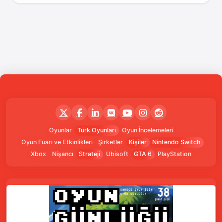
Oyunlar
Türk Oyunları
Oyun İncelemeleri
Oyun Fuarı ve Etkinlikleri
Şirketler
Kişiler
Nintendo Switch
Xbox
Nişancı
Strateji
Ubisoft
GTA 6
PlayStation