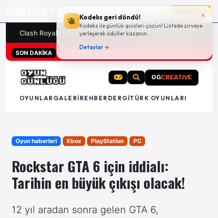
GAMESCOM
18g 16:37:42
Sayfaya git
×
Kodeks geri döndü!
Kodeks ile günlük quizleri çözün! Listede zirveye
Clash Royale kodları
Türk oyunları (PC ve konsollar) - 20
yerleşerek ödüller kazanın.
Detaylar →
San Diego Comic-Con 2026 tüm oyun duyuruları
SON DAKİKA
OG
CREATIVE
OYUNLAR
GALERI
REHBER
DERGI
TÜRK OYUNLARI
Oyun haberleri
Xbox
PlayStation
PC
Rockstar GTA 6 için iddialı:
Tarihin en büyük çıkışı olacak!
12 yıl aradan sonra gelen GTA 6,