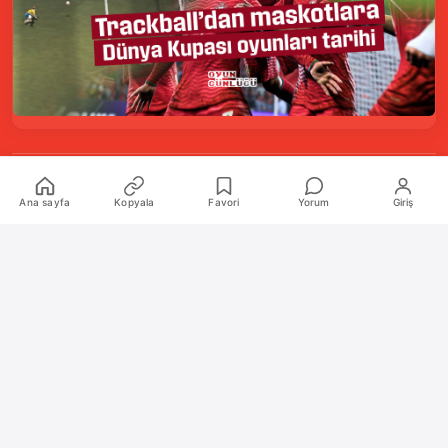
Kurumsal
Ana sayfa
Kopyala
Favori
Yorum
Giriş
Hakkımızda
İletişim
Künye
Katkıda Bulunanlar
Oyun Araçları Paketi
Oyun Araçları
Şekilli Nick Aracı
Nişangah Oluşturucu