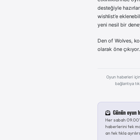
desteğiyle hazırla
wishlist’e ekleneb
yeni nesil bir den
Den of Wolves, koo
olarak öne çıkıyor.
Oyun haberleri için
bağlantıya tık
Günün oyun h
Her sabah 09.00'
haberlerini tek ma
an tek tıkla ayrılır