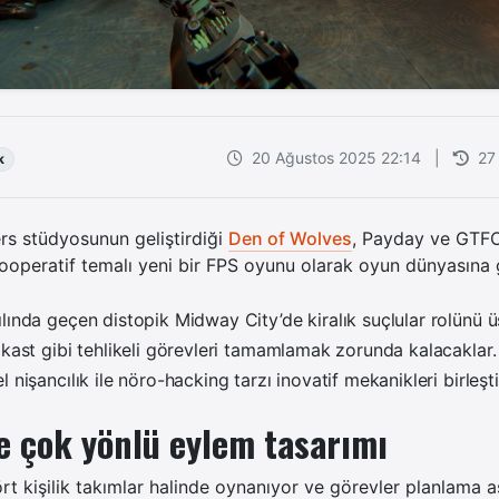
20 Ağustos 2025 22:14
|
27
k
rs stüdyosunun geliştirdiği
Den of Wolves
, Payday ve GTFO
ooperatif temalı yeni bir FPS oyunu olarak oyun dünyasına g
lında geçen distopik Midway City’de kiralık suçlular rolünü 
ikast gibi tehlikeli görevleri tamamlamak zorunda kalacakla
 nişancılık ile nöro-hacking tarzı inovatif mekanikleri birleşti
e çok yönlü eylem tasarımı
rt kişilik takımlar halinde oynanıyor ve görevler planlama 