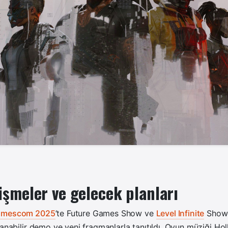
işmeler ve gelecek planları
amescom 2025
’te Future Games Show ve
Level Infinite
Show
nanabilir demo ve yeni fragmanlarla tanıtıldı. Oyun müziği Ho