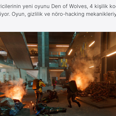
icilerinin yeni oyunu Den of Wolves, 4 kişilik ko
iyor. Oyun, gizlilik ve nöro-hacking mekanikleriy