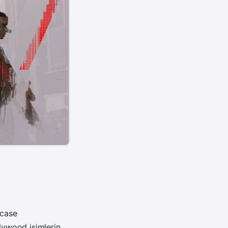
case
llywood isimlerin