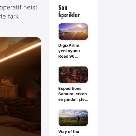
Son
operatif heist
İçerikler
le fark
DigixArt'ın
yeni oyunu
Road 96
evreninde
geçecek
Expeditions:
Samurai erken
erişimde! İşte
tüm detaylar
Way of the