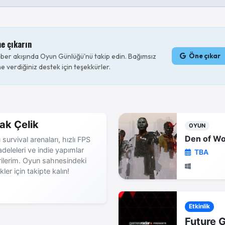
ne çıkarın
er akışında Oyun Günlüğü'nü takip edin. Bağımsız
Öne çıkar
e verdiğiniz destek için teşekkürler.
ak Çelik
OYUN
Den of Wo
 survival arenaları, hızlı FPS
deleleri ve indie yapımlar
TBA
rilerim. Oyun sahnesindeki
ikler için takipte kalın!
Etkinlik
Future 