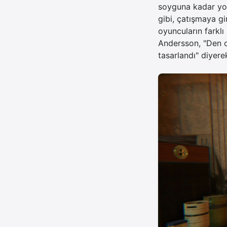
soyguna kadar yoğu
gibi, çatışmaya gir
oyuncuların farklı
Andersson, "Den o
tasarlandı" diyer