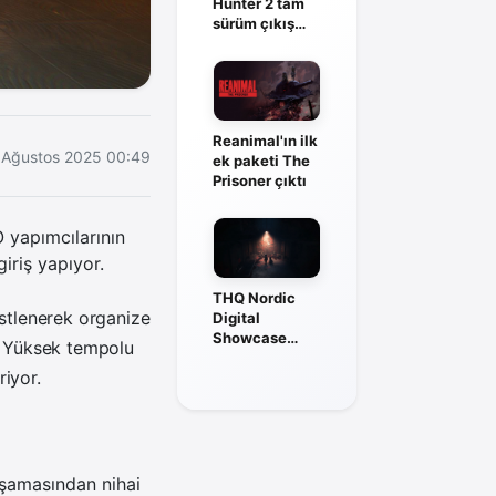
Hunter 2 tam
sürüm çıkış
tarihi açıklandı
Reanimal'ın ilk
 Ağustos 2025 00:49
ek paketi The
Prisoner çıktı
 yapımcılarının
iriş yapıyor.
THQ Nordic
üstlenerek organize
Digital
Showcase
r. Yüksek tempolu
2026: Tüm
riyor.
oyun
duyuruları
aşamasından nihai