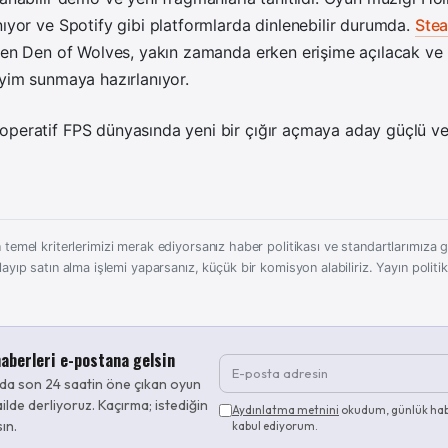
nıyor ve Spotify gibi platformlarda dinlenebilir durumda.
Ste
ilen Den of Wolves, yakın zamanda erken erişime açılacak ve h
eyim sunmaya hazırlanıyor.
peratif FPS dünyasında yeni bir çığır açmaya aday güçlü ve y
 temel kriterlerimizi merak ediyorsanız haber politikası ve standartlarımıza gö
layıp satın alma işlemi yaparsanız, küçük bir komisyon alabiliriz.
Yayın politi
aberleri e-postana gelsin
da son 24 saatin öne çıkan oyun
ilde derliyoruz. Kaçırma; istediğin
Aydınlatma metnini
okudum, günlük hab
sın.
kabul ediyorum.