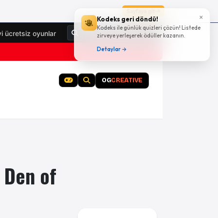
Sayfaya git
×
Kodeks geri döndü!
Kodeks ile günlük quizleri çözün! Listede
Giriş Yap
yi ücretsiz oyunlar
zirveye yerleşerek ödüller kazanın.
Detaylar →
OG
CREATIVE
u Den of