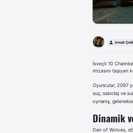
Irmak Çeli
İsveçli 10 Chambe
imzasını taşıyan k
Oyuncular, 2097 yı
suç, sabotaj ve su
oynanış, geleneksel
Dinamik v
Den of Wolves, dö