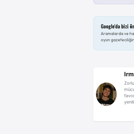
Google'da bizi ö
Aramalarda ve hab
oyun gazeteciliğin
Irm
Zorlu
müca
favo
yenil