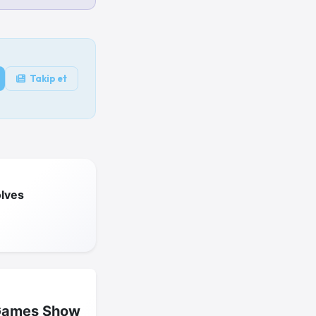
Takip et
lves
Games Show