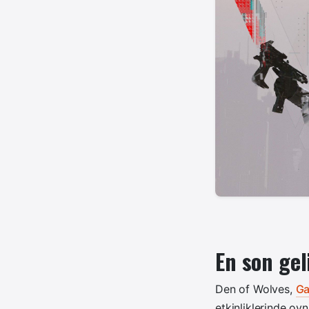
En son gel
Den of Wolves,
G
etkinliklerinde oy