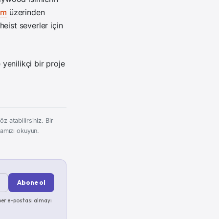
am
üzerinden
eist severler için
enilikçi bir proje
z atabilirsiniz. Bir
kamızı okuyun.
Abone ol
er e-postası almayı