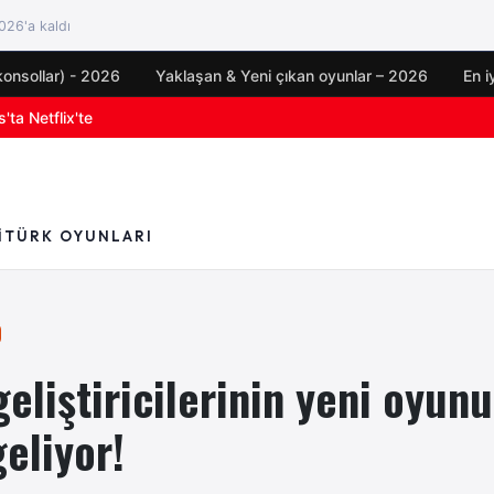
26'a kaldı
konsollar) - 2026
Yaklaşan & Yeni çıkan oyunlar – 2026
En i
oyun duyuruları
I
TÜRK OYUNLARI
eliştiricilerinin yeni oyun
eliyor!