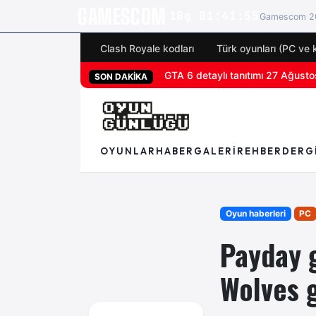
GAMESCOM
18g 01:41:53
Gamescom 20
Clash Royale kodları
Türk oyunları (PC ve 
San Diego Comic-Con 2026 tüm 
SON DAKİKA
OYUNLAR
HABER
GALERI
REHBER
DERG
Oyun haberleri
PC
Payday g
Wolves g