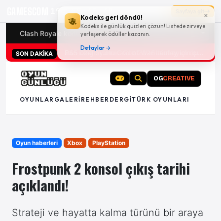
GAMESCOM
19g 18:41:49
Sayfaya git
×
Kodeks geri döndü!
Kodeks ile günlük quizleri çözün! Listede zirveye
Clash Royale kodları
Türk oyunları (PC ve konsollar) - 20
yerleşerek ödüller kazanın.
Detaylar →
PS5 özel oyunu God of War Laufey için çıkış tarihi açıklandı
SON DAKİKA
OG
CREATIVE
OYUNLAR
GALERI
REHBER
DERGI
TÜRK OYUNLARI
Oyun haberleri
Xbox
PlayStation
Frostpunk 2 konsol çıkış tarihi
açıklandı!
Strateji ve hayatta kalma türünü bir araya