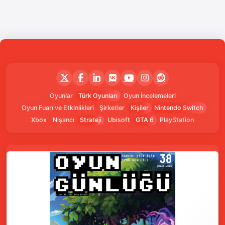
Oyunlar
Türk Oyunları
Oyun İncelemeleri
Oyun Fuarı ve Etkinlikleri
Şirketler
Kişiler
Nintendo Switch
Xbox
Nişancı
Strateji
Ubisoft
GTA 6
PlayStation