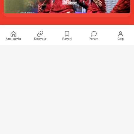
Kurumsal
Ana sayfa
Kopyala
Favori
Yorum
Giriş
Hakkımızda
İletişim
Künye
Katkıda Bulunanlar
Oyun Araçları Paketi
Oyun Araçları
Şekilli Nick Aracı
Nişangah Oluşturucu
Politikalar
İnceleme Politikası ve Puanlama Sistemi