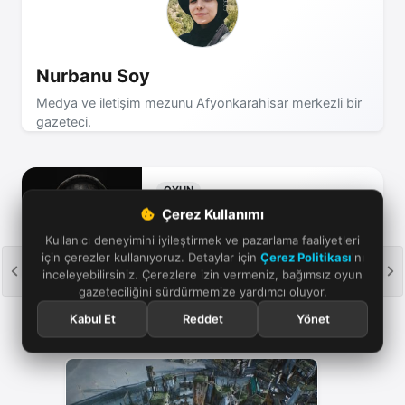
Nurbanu Soy
Medya ve iletişim mezunu Afyonkarahisar merkezli bir
gazeteci.
OYUN
Frostpunk 2
Çerez Kullanımı
20 Eylül 2024
Kullanıcı deneyimini iyileştirmek ve pazarlama faaliyetleri
için çerezler kullanıyoruz. Detaylar için
Çerez Politikası
'nı
inceleyebilirsiniz. Çerezlere izin vermeniz, bağımsız oyun
gazeteciliğini sürdürmemize yardımcı oluyor.
Kabul Et
Reddet
Yönet