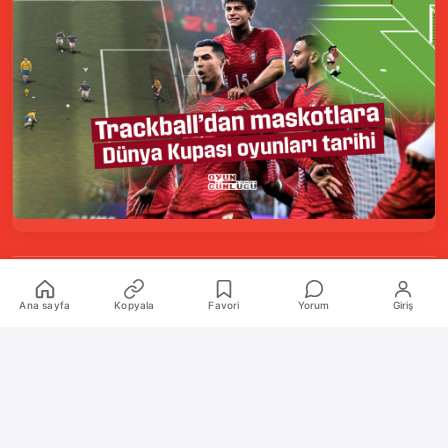
Kurumsal
Ana sayfa
Kopyala
Favori
Yorum
Giriş
Hakkımızda
İletişim
Künye
Katkıda Bulunanlar