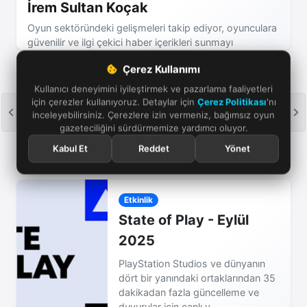
İrem Sultan Koçak
Oyun sektöründeki gelişmeleri takip ediyor, oyunculara
güvenilir ve ilgi çekici haber içerikleri sunmayı
hedefliyorum.
Çerez Kullanımı
Kullanıcı deneyimini iyileştirmek ve pazarlama faaliyetleri
için çerezler kullanıyoruz. Detaylar için
Çerez Politikası
'nı
inceleyebilirsiniz. Çerezlere izin vermeniz, bağımsız oyun
Koei Tecmo
gazeteciliğini sürdürmemize yardımcı oluyor.
Kabul Et
Reddet
Yönet
Etkinlik
State of Play - Eylül
2025
PlayStation Studios ve dünyanın
dört bir yanındaki ortaklarından 35
dakikadan fazla güncelleme ve
duyurular için canlı y...