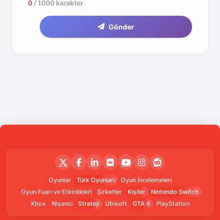
0
/ 1000 karakter
Gönder
Oyunlar
Türk Oyunları
Oyun İncelemeleri
Oyun Fuarı ve Etkinlikleri
Şirketler
Kişiler
Nintendo Switch
Xbox
Nişancı
Strateji
Ubisoft
GTA 6
PlayStation