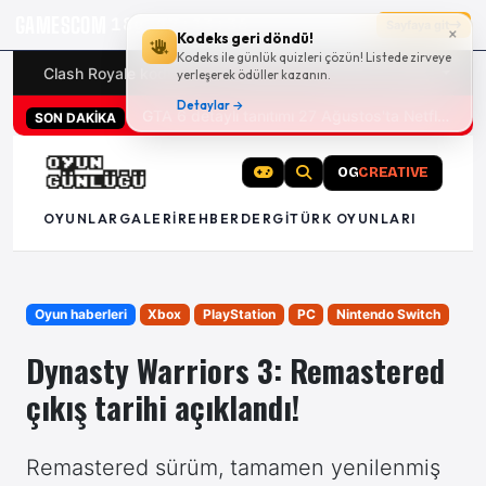
GAMESCOM
18g 12:13:35
Sayfaya git
×
Kodeks geri döndü!
Kodeks ile günlük quizleri çözün! Listede zirveye
Clash Royale kodları
Türk oyunları (PC ve konsollar) - 20
yerleşerek ödüller kazanın.
Detaylar →
San Diego Comic-Con 2026 tüm oyun duyuruları
SON DAKİKA
OG
CREATIVE
OYUNLAR
GALERI
REHBER
DERGI
TÜRK OYUNLARI
Oyun haberleri
Xbox
PlayStation
PC
Nintendo Switch
Dynasty Warriors 3: Remastered
çıkış tarihi açıklandı!
Remastered sürüm, tamamen yenilenmiş