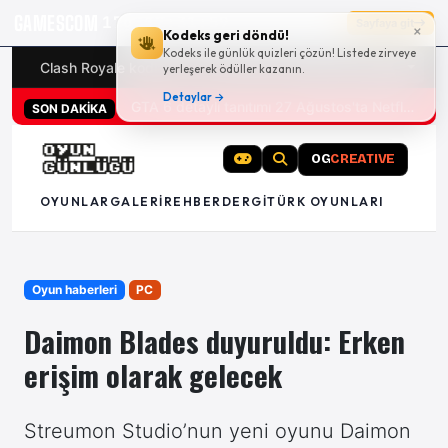
GAMESCOM
17g 12:31:59
Sayfaya git
×
Kodeks geri döndü!
Kodeks ile günlük quizleri çözün! Listede zirveye
Clash Royale kodları
Türk oyunları (PC ve konsollar) - 20
yerleşerek ödüller kazanın.
Detaylar →
San Diego Comic-Con 2026 tüm oyun duyuruları
SON DAKİKA
OG
CREATIVE
OYUNLAR
GALERI
REHBER
DERGI
TÜRK OYUNLARI
Oyun haberleri
PC
Daimon Blades duyuruldu: Erken
erişim olarak gelecek
Streumon Studio’nun yeni oyunu Daimon