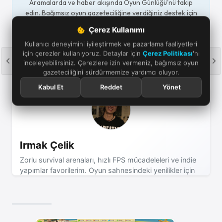
Aramalarda ve haber akışında Oyun Günlüğü'nü takip
edin. Bağımsız oyun gazeteciliğine verdiğiniz destek için
teşekkürler.
Çerez Kullanımı
Öne çıkar
Takip et
Kullanıcı deneyimini iyileştirmek ve pazarlama faaliyetleri
için çerezler kullanıyoruz. Detaylar için
Çerez Politikası
'nı
inceleyebilirsiniz. Çerezlere izin vermeniz, bağımsız oyun
gazeteciliğini sürdürmemize yardımcı oluyor.
Kabul Et
Reddet
Yönet
Irmak Çelik
Zorlu survival arenaları, hızlı FPS mücadeleleri ve indie
yapımlar favorilerim. Oyun sahnesindeki yenilikler için
takipte kalın!