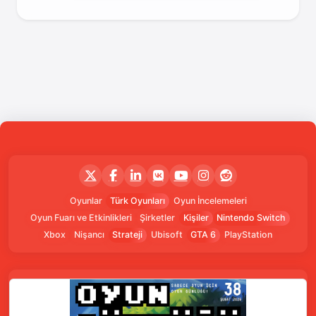
Oyunlar
Türk Oyunları
Oyun İncelemeleri
Oyun Fuarı ve Etkinlikleri
Şirketler
Kişiler
Nintendo Switch
Xbox
Nişancı
Strateji
Ubisoft
GTA 6
PlayStation