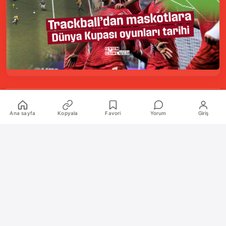
Kurumsal
Ana sayfa
Kopyala
Favori
Yorum
Giriş
Hakkımızda
İletişim
Künye
Katkıda Bulunanlar
Oyun Araçları Paketi
Oyun Araçları
Şekilli Nick Aracı