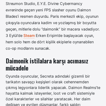
Streumon Studio, E.Y.E. Divine Cybermancy
evreninde geçen yeni FPS slasher oyunu Daimon
Blades’i resmen duyurdu. Paris merkezli ekip, oyunun
çıkışıyla oyunculara kadim ve yozlaşmış bir boyutta
geçen, mitlerle dolu “daimonik” bir macera vadediyor.
3 Eylül’de
Steam
Erken Erişim’de başlayacak oyun,
hem solo hem de dört kişilik ekiplerle oynanabilen
co-op modlarını sunacak.
Daimonik istilalara karşı acımasız
mücadele
Oyunda oyuncular, Secreta adındaki gizemli bir
tarikatın savaşçı keşişleri olarak cehennemden
çıkmış legyonlara liderlik yapacak. Daimon Realms’te
hayatta kalmak isteyenler, loot ve craft sistemiyle
özel karakterler ve silahlar yaratacak. Her daim
değişen ve evrilen düşmanlar, farklı saldırı