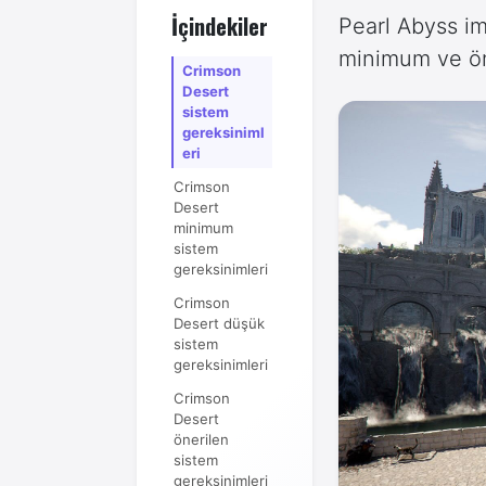
İçindekiler
Pearl Abyss i
minimum ve öne
Crimson
Desert
sistem
gereksiniml
eri
Crimson
Desert
minimum
sistem
gereksinimleri
Crimson
Desert düşük
sistem
gereksinimleri
Crimson
Desert
önerilen
sistem
gereksinimleri