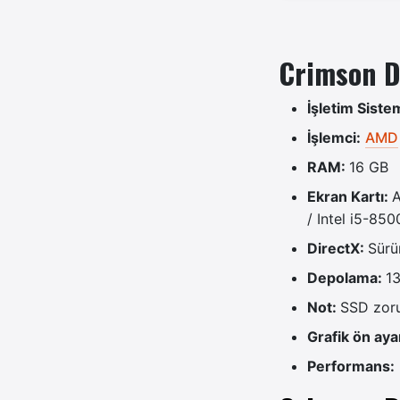
Crimson D
İşletim Siste
İşlemci:
AMD
RAM:
16 GB
Ekran Kartı:
A
/ Intel i5-850
DirectX:
Sürü
Depolama:
1
Not:
SSD zor
Grafik ön aya
Performans: