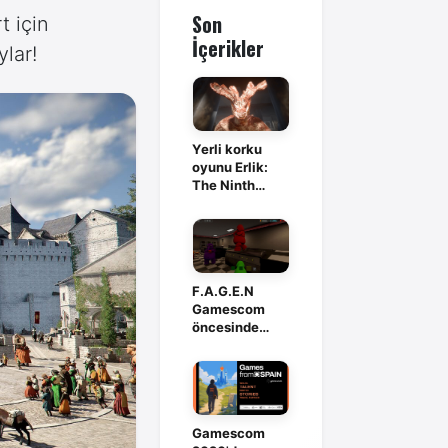
Son
t için
İçerikler
lar!
Yerli korku
oyunu Erlik:
The Ninth
Branch,
Steam'de
F.A.G.E.N
Gamescom
öncesinde
Steam’de istek
listesine açıldı
Gamescom