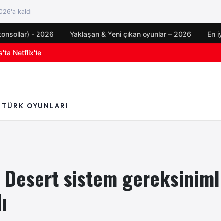
26'a kaldı
konsollar) - 2026
Yaklaşan & Yeni çıkan oyunlar – 2026
En i
oyun duyuruları
I
TÜRK OYUNLARI
 Desert sistem gereksiniml
ı