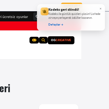
Sayfaya git
×
Kodeks geri döndü!
Kodeks ile günlük quizleri çözün! Listede
Giriş Yap
yi ücretsiz oyunlar
zirveye yerleşerek ödüller kazanın.
Detaylar →
OG
CREATIVE
eri