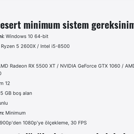
esert minimum sistem gereksinim
mi:
Windows 10 64-bit
Ryzen 5 2600X / Intel i5-8500
MD Radeon RX 5500 XT / NVIDIA GeForce GTX 1060 / AM
0
m 12
35 GB boş alan
unlu
rı:
Minimum
900p'den 1080p'ye ölçekleme, 30 FPS