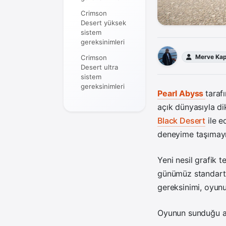
Crimson
Desert yüksek
sistem
gereksinimleri
Merve Kap
Crimson
Desert ultra
sistem
gereksinimleri
Pearl Abyss
tarafı
açık dünyasıyla di
Black Desert
ile e
deneyime taşımayı
Yeni nesil grafik 
günümüz standartl
gereksinimi, oyunu
Oyunun sunduğu aç