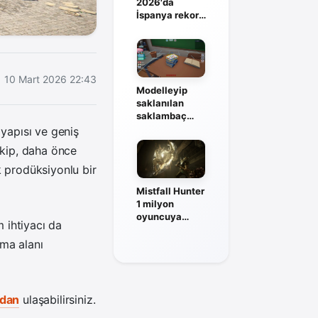
2026'da
İspanya rekor
kadrosuyla
sahneye
çıkıyor
10 Mart 2026 22:43
Modelleyip
saklanılan
saklambaç
oyunu Fake Me
yapısı ve geniş
duyuruldu
ekip, daha önce
k prodüksiyonlu bir
Mistfall Hunter
1 milyon
oyuncuya
m ihtiyacı da
ulaştı, solo
mod geliyor
ma alanı
dan
ulaşabilirsiniz.