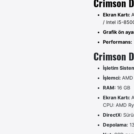
Crimson D
Ekran Kartı:
A
/ Intel i5-850
Grafik ön aya
Performans:
Crimson D
İşletim Siste
İşlemci:
AMD 
RAM:
16 GB
Ekran Kartı:
A
CPU: AMD Ryz
DirectX:
Sürü
Depolama:
13