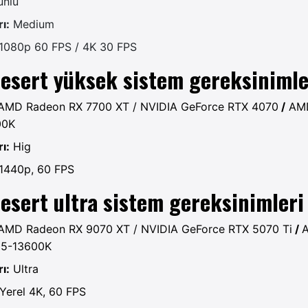
unlu
ı:
Medium
1080p 60 FPS / 4K 30 FPS
esert yüksek sistem gereksinimle
AMD Radeon RX 7700 XT / NVIDIA GeForce RTX 4070
/
AMD
00K
ı:
Hig
1440p, 60 FPS
esert ultra sistem gereksinimleri
AMD Radeon RX 9070 XT / NVIDIA GeForce RTX 5070 Ti
/
 i5-13600K
ı:
Ultra
Yerel 4K, 60 FPS