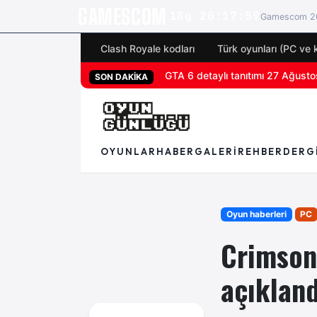
GAMESCOM
18g 20:17:58
Gamescom 20
Clash Royale kodları
Türk oyunları (PC ve 
San Diego Comic-Con 2026 tüm 
SON DAKİKA
OYUNLAR
HABER
GALERI
REHBER
DERG
Oyun haberleri
PC
Crimson
açıkland