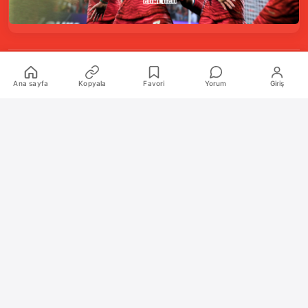
Kurumsal
Ana sayfa
Kopyala
Favori
Yorum
Giriş
Hakkımızda
İletişim
Künye
Katkıda Bulunanlar
Oyun Araçları Paketi
Oyun Araçları
Şekilli Nick Aracı
Nişangah Oluşturucu
Politikalar
İnceleme Politikası ve Puanlama Sistemi