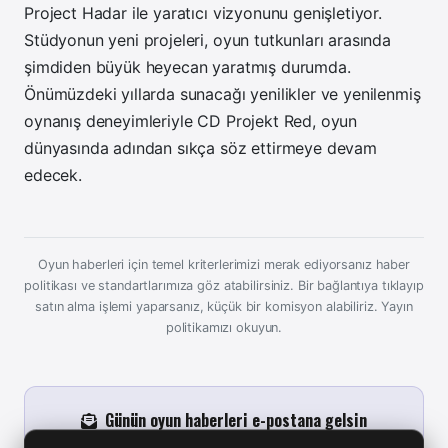
Project Hadar ile yaratıcı vizyonunu genişletiyor.
Stüdyonun yeni projeleri, oyun tutkunları arasında
şimdiden büyük heyecan yaratmış durumda.
Önümüzdeki yıllarda sunacağı yenilikler ve yenilenmiş
oynanış deneyimleriyle CD Projekt Red, oyun
dünyasında adından sıkça söz ettirmeye devam
edecek.
Oyun haberleri için temel kriterlerimizi merak ediyorsanız haber
politikası ve standartlarımıza göz atabilirsiniz. Bir bağlantıya tıklayıp
satın alma işlemi yaparsanız, küçük bir komisyon alabiliriz.
Yayın
politikamızı okuyun.
Günün oyun haberleri e-postana gelsin
Her sabah 09.00'da son 24 saatin öne çıkan oyun