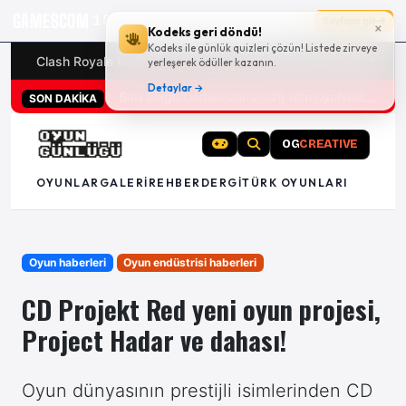
GAMESCOM
18g 20:55:09
Sayfaya git
×
Kodeks geri döndü!
Kodeks ile günlük quizleri çözün! Listede zirveye
Clash Royale kodları
Türk oyunları (PC ve konsollar) - 20
yerleşerek ödüller kazanın.
Detaylar →
San Diego Comic-Con 2026 tüm oyun duyuruları
SON DAKİKA
OG
CREATIVE
OYUNLAR
GALERI
REHBER
DERGI
TÜRK OYUNLARI
Oyun haberleri
Oyun endüstrisi haberleri
CD Projekt Red yeni oyun projesi,
Project Hadar ve dahası!
Oyun dünyasının prestijli isimlerinden CD