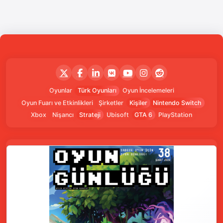
Oyunlar
Türk Oyunları
Oyun İncelemeleri
Oyun Fuarı ve Etkinlikleri
Şirketler
Kişiler
Nintendo Switch
Xbox
Nişancı
Strateji
Ubisoft
GTA 6
PlayStation