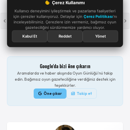
Çerez Kullanımı
haberlerini tek mailde derliyoruz. Kaçırma; istediğin an
Kullanıcı deneyimini iyileştirmek ve pazarlama faaliyetleri
tek tıkla ayrılırsın.
için çerezler kullanıyoruz. Detaylar için
Çerez Politikası
'nı
Abone ol
inceleyebilirsiniz. Çerezlere izin vermeniz, bağımsız oyun
gazeteciliğini sürdürmemize yardımcı oluyor.
Aydınlatma metnini
okudum, günlük haber e-postası almayı
kabul ediyorum.
Kabul Et
Reddet
Yönet
Google'da bizi öne çıkarın
Aramalarda ve haber akışında Oyun Günlüğü'nü takip
edin. Bağımsız oyun gazeteciliğine verdiğiniz destek için
teşekkürler.
Öne çıkar
Takip et