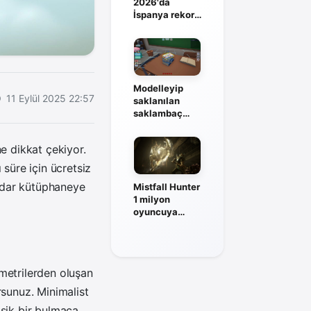
2026'da
İspanya rekor
kadrosuyla
sahneye
çıkıyor
Modelleyip
11 Eylül 2025 22:57
saklanılan
saklambaç
oyunu Fake Me
duyuruldu
e dikkat çekiyor.
 süre için ücretsiz
dar kütüphaneye
Mistfall Hunter
1 milyon
oyuncuya
ulaştı, solo
mod geliyor
metrilerden oluşan
orsunuz. Minimalist
asik bir bulmaca