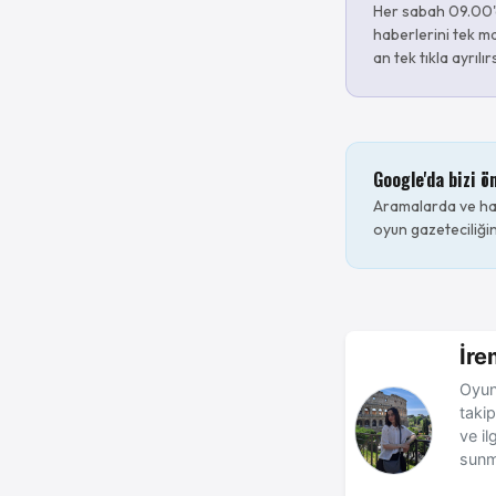
Her sabah 09.00'
haberlerini tek ma
an tek tıkla ayrılır
Google'da bizi ö
Aramalarda ve hab
oyun gazeteciliğin
İre
Oyun
takip
ve il
sunm