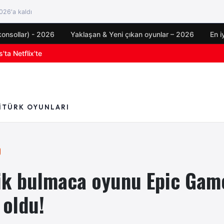
26'a kaldı
konsollar) - 2026
Yaklaşan & Yeni çıkan oyunlar – 2026
En i
oyun duyuruları
I
TÜRK OYUNLARI
lik bulmaca oyunu Epic Gam
 oldu!