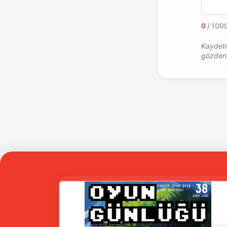
0
/ 1000
Kaydetm
gözden 