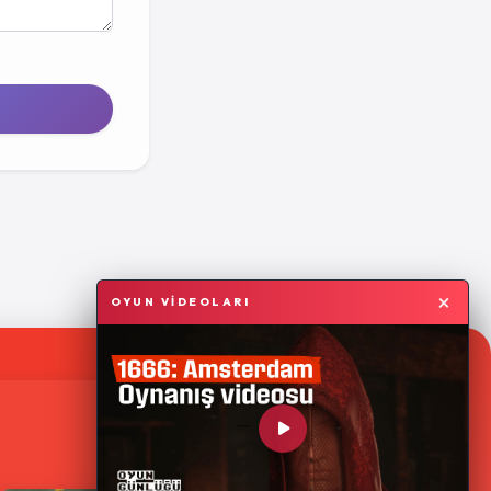
×
OYUN VİDEOLARI