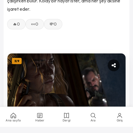
çalışırken bulur. Kolay bir hayat ister, ama her şey aksine
işaret eder.
🔥
0
👀
0
💸
0
3
/
9
Ana sayfa
Haber
Dergi
Ara
Giriş
Lucia Caminos