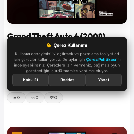
Grand Theft Auto 4 (2008)
Çerez Kullanımı
GTA 4 ile birlikte Rockstar daha karanlık ve gerçekçi bir
Kullanıcı deneyimini iyileştirmek ve pazarlama faaliyetleri
görsel dile geçti. Niko Bellic'in merkezde olduğu kapak,
için çerezler kullanıyoruz. Detaylar için
Çerez Politikası
'nı
inceleyebilirsiniz. Çerezlere izin vermeniz, bağımsız oyun
Liberty City'nin sert atmosferini yansıtıyordu. Önceki
gazeteciliğini sürdürmemize yardımcı oluyor.
oyunlardaki eğlenceli tonun yerini daha ciddi ve sinematik
Kabul Et
Reddet
Yönet
bir yaklaşım aldı.
🔥
0
👀
0
💸
0