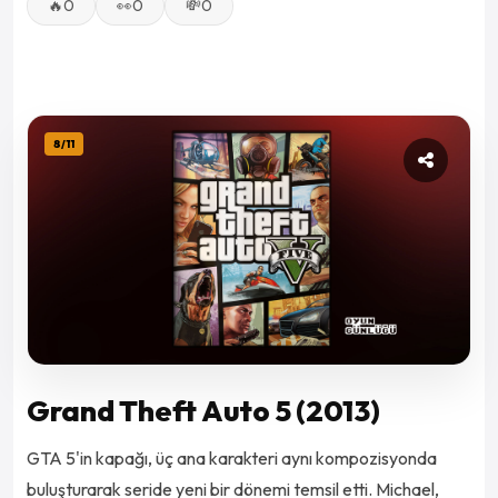
🔥
0
👀
0
💸
0
8
/
11
Grand Theft Auto 5 (2013)
GTA 5'in kapağı, üç ana karakteri aynı kompozisyonda
buluşturarak seride yeni bir dönemi temsil etti. Michael,