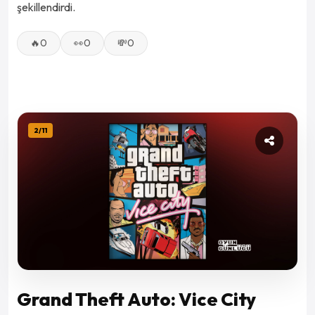
şekillendirdi.
🔥
0
👀
0
💸
0
2
/
11
Grand Theft Auto: Vice City