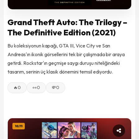
Grand Theft Auto: The Trilogy –
The Definitive Edition (2021)
Bu koleksiyonun kapağı, GTA III, Vice City ve San
Andreas'ın ikonik görsellerini tek bir çalışmada bir araya
getirdi. Rockstar'ın geçmişe saygı duruşu niteliğindeki
tasarım, serinin üç klasik dönemini temsil ediyordu.
🔥
0
👀
0
💸
0
10
/
11