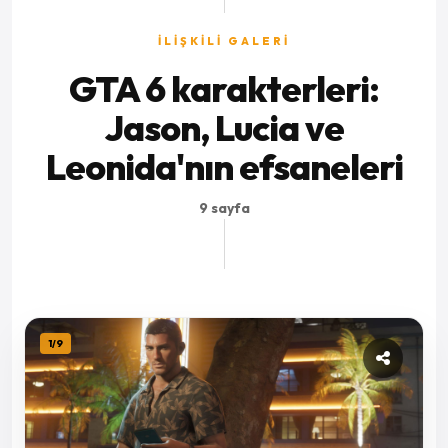
İLİŞKİLİ GALERİ
GTA 6 karakterleri:
Jason, Lucia ve
Leonida'nın efsaneleri
9 sayfa
1
/
9