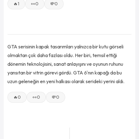
🔥
1
👀
0
💸
0
11
/
11
GTA serisinin kapak tasarımları yalnızca bir kutu görseli
olmaktan çok daha fazlası oldu. Her biri, temsil ettiği
dönemin teknolojisini, sanat anlayışını ve oyunun ruhunu
yansıtan bir vitrin görevi gördü. GTA 6'nın kapağı da bu
uzun geleneğin en yeni halkası olarak serideki yerini aldı.
🔥
0
👀
0
💸
0