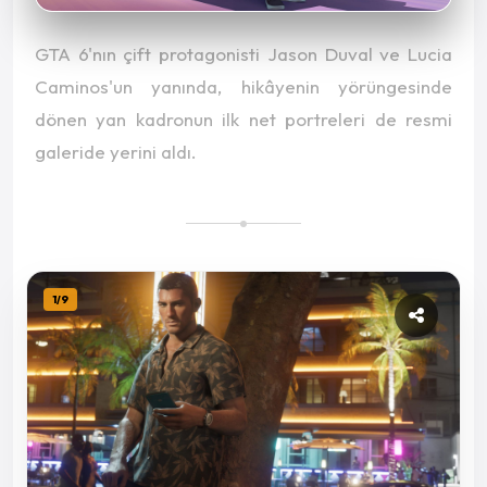
GTA 6'nın çift protagonisti Jason Duval ve Lucia
Caminos'un yanında, hikâyenin yörüngesinde
dönen yan kadronun ilk net portreleri de resmi
galeride yerini aldı.
1
/
9