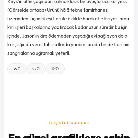
Keys'in altın çağından kalma klasik bir uyuşturucu kuryesi.
(Görselde ortada) Ürünü hâlâ tekne tamirhanesi
üzerinden, üçüncü eşi Lori ile birlikte hareket ettiriyor; ama
kirli işleri başkalarına yaptıracak kadar uzun süredir bu işin
içinde. Jason'ın kira ödemeden yaşadığı evi sağlayan da o
karşılığında yerel tahsilatlarda yardım, arada bir de Lori'nin
sangrialarına uğramak yeterli.
🔥
0
👀
0
💸
0
İLİŞKİLİ GALERİ
En güzel grafiklere sahip