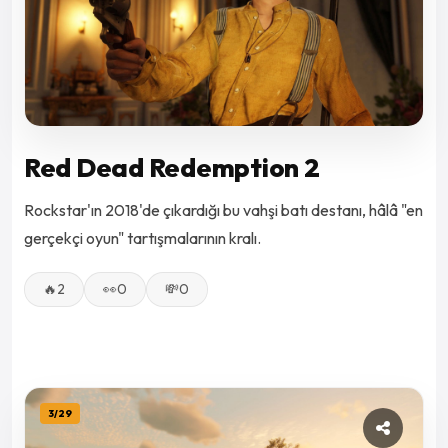
Red Dead Redemption 2
Rockstar'ın 2018'de çıkardığı bu vahşi batı destanı, hâlâ "en
gerçekçi oyun" tartışmalarının kralı.
🔥
2
👀
0
💸
0
3
/
29