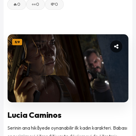
🔥
0
👀
0
💸
0
3
/
9
Lucia Caminos
Serinin ana hikâyede oynanabilir ilk kadın karakteri. Babası