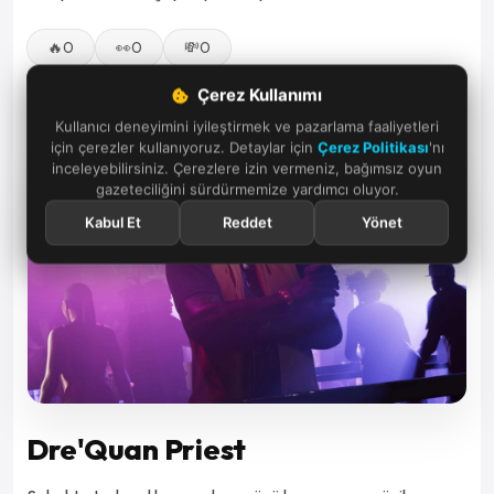
🔥
0
👀
0
💸
0
Çerez Kullanımı
Kullanıcı deneyimini iyileştirmek ve pazarlama faaliyetleri
için çerezler kullanıyoruz. Detaylar için
Çerez Politikası
'nı
inceleyebilirsiniz. Çerezlere izin vermeniz, bağımsız oyun
6
/
9
gazeteciliğini sürdürmemize yardımcı oluyor.
Kabul Et
Reddet
Yönet
Dre'Quan Priest