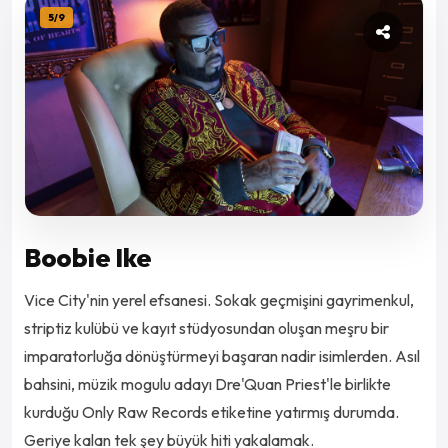
5
/
9
Boobie Ike
Vice City'nin yerel efsanesi. Sokak geçmişini gayrimenkul,
striptiz kulübü ve kayıt stüdyosundan oluşan meşru bir
imparatorluğa dönüştürmeyi başaran nadir isimlerden. Asıl
bahsini, müzik mogulu adayı Dre'Quan Priest'le birlikte
kurduğu Only Raw Records etiketine yatırmış durumda.
Geriye kalan tek şey büyük hiti yakalamak.