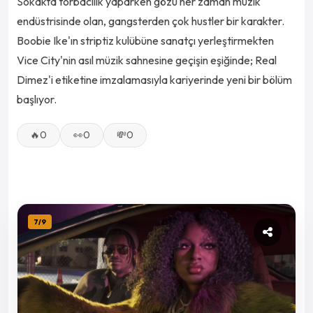
Sokakta torbacılık yaparken gözü her zaman müzik
endüstrisinde olan, gangsterden çok hustler bir karakter.
Boobie Ike'ın striptiz kulübüne sanatçı yerleştirmekten
Vice City'nin asıl müzik sahnesine geçişin eşiğinde; Real
Dimez'i etiketine imzalamasıyla kariyerinde yeni bir bölüm
başlıyor.
🔥
0
👀
0
💸
0
7
/
9