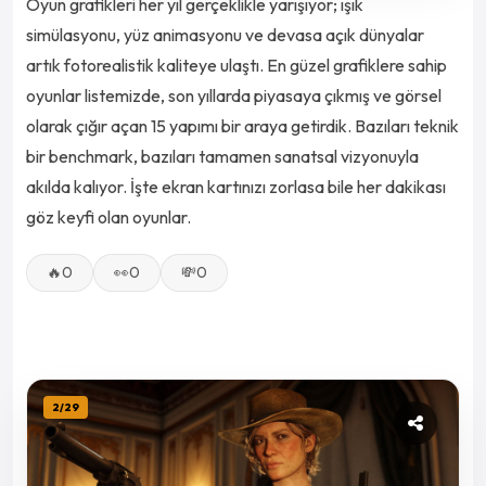
Oyun grafikleri her yıl gerçeklikle yarışıyor; ışık
simülasyonu, yüz animasyonu ve devasa açık dünyalar
artık fotorealistik kaliteye ulaştı. En güzel grafiklere sahip
oyunlar listemizde, son yıllarda piyasaya çıkmış ve görsel
olarak çığır açan 15 yapımı bir araya getirdik. Bazıları teknik
bir benchmark, bazıları tamamen sanatsal vizyonuyla
akılda kalıyor. İşte ekran kartınızı zorlasa bile her dakikası
göz keyfi olan oyunlar.
🔥
0
👀
0
💸
0
2
/
29