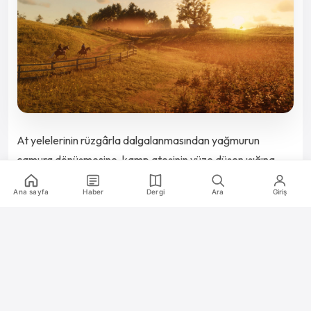
At yelelerinin rüzgârla dalgalanmasından yağmurun
çamura dönüşmesine, kamp ateşinin yüze düşen ışığına
kadar her detay özenle işlenmiş.
Ana sayfa
Haber
Dergi
Ara
Giriş
🔥
1
👀
1
💸
0
4
/
29