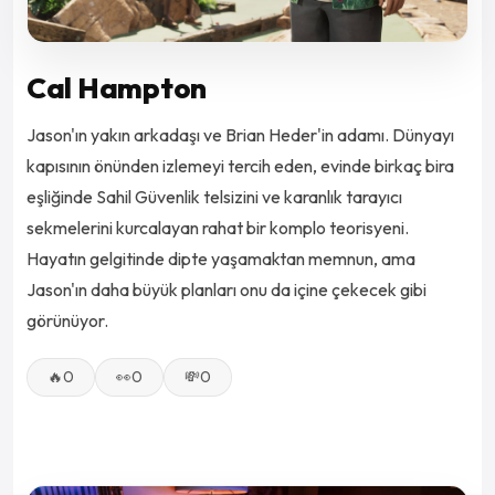
Cal Hampton
Jason'ın yakın arkadaşı ve Brian Heder'in adamı. Dünyayı
kapısının önünden izlemeyi tercih eden, evinde birkaç bira
eşliğinde Sahil Güvenlik telsizini ve karanlık tarayıcı
sekmelerini kurcalayan rahat bir komplo teorisyeni.
Hayatın gelgitinde dipte yaşamaktan memnun, ama
Jason'ın daha büyük planları onu da içine çekecek gibi
görünüyor.
🔥
0
👀
0
💸
0