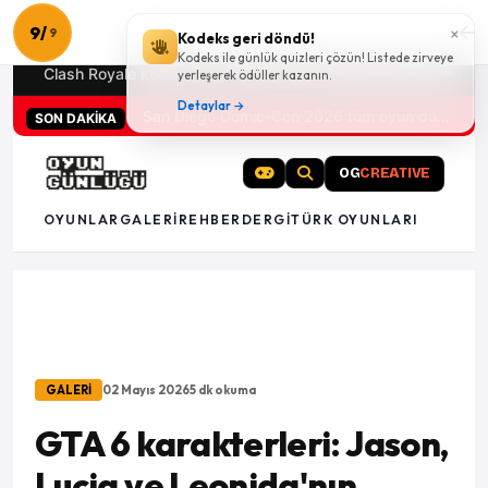
GAMESCOM
17g 14:18:42
Sayfaya git
9
/
×
9
Kodeks geri döndü!
Kodeks ile günlük quizleri çözün! Listede zirveye
Clash Royale kodları
Türk oyunları (PC ve konsollar) - 20
yerleşerek ödüller kazanın.
Detaylar →
San Diego Comic-Con 2026 tüm oyun duyuruları
SON DAKİKA
OG
CREATIVE
OYUNLAR
GALERI
REHBER
DERGI
TÜRK OYUNLARI
GALERİ
02 Mayıs 2026
5 dk okuma
GTA 6 karakterleri: Jason,
Lucia ve Leonida'nın