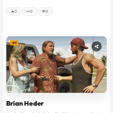
🔥
0
👀
0
💸
0
9
/
9
Brian Heder