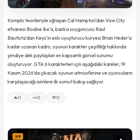
Komplo teorileriyle uğraşan Cal Hampton'dan Vice City
efsanesi Boobie Ike'a, banka soyguncusu Raul
Bautista'dan Keys'in eski uyuşturucu kuryesi Brian Heder'a
kadar uzanan kadro, oyunun karakter çeşitliliği hakkında
şimdiye dek paylaşılan en kapsamlı görsel sunumu
oluşturuyor. GTA 6 karakterleri için aşağıdaki kareler, 19
Kasım 2026'da çıkacak oyunun atmosferine ve oyuncuların
karşılaşacağı isimlere ilk somut bakışı sağlıyor.
🔥
0
👀
0
💸
0
2
/
9