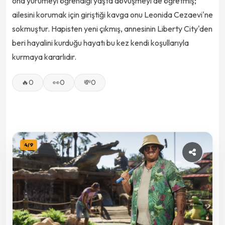
ona yürümeyi öğrendiği yaşta dövüşmeyi de öğretmiş;
ailesini korumak için giriştiği kavga onu Leonida Cezaevi'ne
sokmuştur. Hapisten yeni çıkmış, annesinin Liberty City'den
beri hayalini kurduğu hayatı bu kez kendi koşullarıyla
kurmaya kararlıdır.
🔥
0
👀
0
💸
0
4
/
9