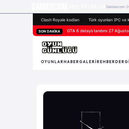
GAMESCOM
18g 07:34:32
Gamescom 20
Clash Royale kodları
Türk oyunları (PC ve 
GTA 6 detaylı tanıtımı 27 Ağustos
SON DAKİKA
OYUNLAR
HABER
GALERI
REHBER
DERG