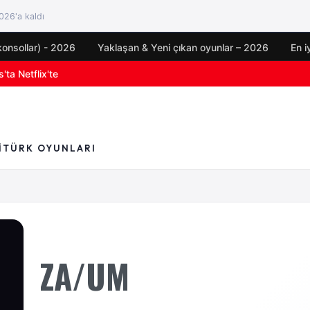
26'a kaldı
konsollar) - 2026
Yaklaşan & Yeni çıkan oyunlar – 2026
En i
'ta Netflix'te
I
TÜRK OYUNLARI
ZA/UM