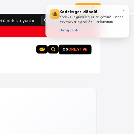
Sayfaya git
×
Kodeks geri döndü!
Kodeks ile günlük quizleri çözün! Listede
Giriş Yap
yi ücretsiz oyunlar
zirveye yerleşerek ödüller kazanın.
Detaylar →
OG
CREATIVE