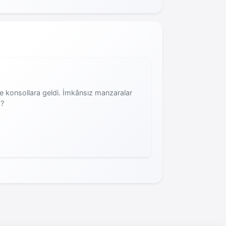
 konsollara geldi. İmkânsız manzaralar
z?