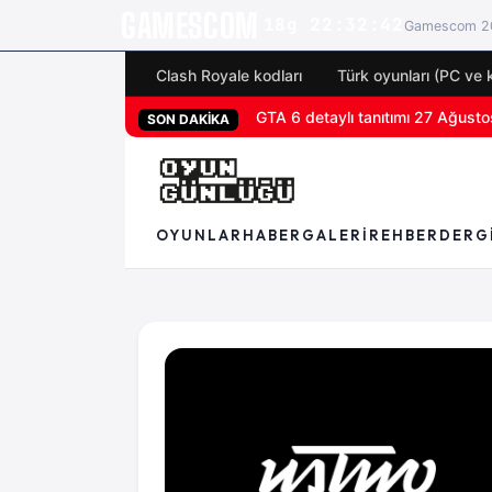
GAMESCOM
18g 22:32:42
Gamescom 20
Clash Royale kodları
Türk oyunları (PC ve 
GTA 6 detaylı tanıtımı 27 Ağustos
SON DAKİKA
OYUNLAR
HABER
GALERI
REHBER
DERG