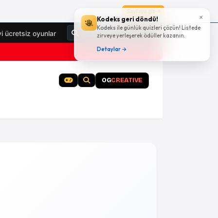
Sayfaya git
×
Kodeks geri döndü!
Kodeks ile günlük quizleri çözün! Listede
Giriş Yap
yi ücretsiz oyunlar
zirveye yerleşerek ödüller kazanın.
Detaylar →
OG
CREATIVE