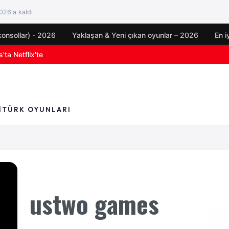
26'a kaldı
konsollar) - 2026
Yaklaşan & Yeni çıkan oyunlar – 2026
En i
'ta Netflix'te
I
TÜRK OYUNLARI
ustwo games