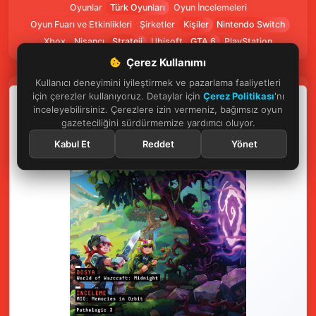
Oyunlar
Türk Oyunları
Oyun İncelemeleri
Oyun Fuarı ve Etkinlikleri
Şirketler
Kişiler
Nintendo Switch
Xbox
Nişancı
Strateji
Ubisoft
GTA 6
PlayStation
Çerez Kullanımı
Kullanıcı deneyimini iyileştirmek ve pazarlama faaliyetleri
için çerezler kullanıyoruz. Detaylar için
Çerez Politikası
'nı
inceleyebilirsiniz. Çerezlere izin vermeniz, bağımsız oyun
gazeteciliğini sürdürmemize yardımcı oluyor.
Kabul Et
Reddet
Yönet