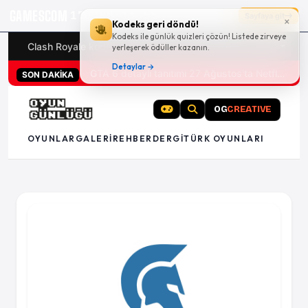
GAMESCOM
17g 00:13:55
Sayfaya git
×
Kodeks geri döndü!
Kodeks ile günlük quizleri çözün! Listede zirveye
Clash Royale kodları
Türk oyunları (PC ve konsollar) - 20
yerleşerek ödüller kazanın.
Detaylar →
GTA 6 detaylı tanıtımı 27 Ağustos'ta Netflix'te
SON DAKİKA
OG
CREATIVE
OYUNLAR
GALERI
REHBER
DERGI
TÜRK OYUNLARI