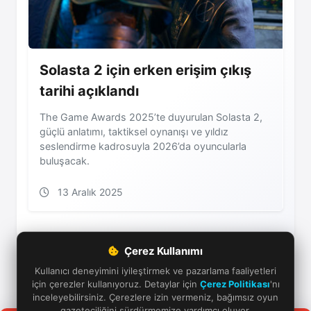
Solasta 2 için erken erişim çıkış
tarihi açıklandı
The Game Awards 2025’te duyurulan Solasta 2,
güçlü anlatımı, taktiksel oynanışı ve yıldız
seslendirme kadrosuyla 2026’da oyuncularla
buluşacak.
13 Aralık 2025
Çerez Kullanımı
Kullanıcı deneyimini iyileştirmek ve pazarlama faaliyetleri
için çerezler kullanıyoruz. Detaylar için
Çerez Politikası
'nı
inceleyebilirsiniz. Çerezlere izin vermeniz, bağımsız oyun
gazeteciliğini sürdürmemize yardımcı oluyor.