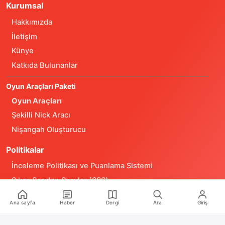
Kurumsal
Hakkımızda
İletişim
Künye
Katkıda Bulunanlar
Oyun Araçları Paketi
Oyun Araçları
Şekilli Nick Aracı
Nişangah Oluşturucu
Politikalar
İnceleme Politikası ve Puanlama Sistemi
Sıkça Sorulan Sorular (SSS)
Alıntı ve Yeniden Kullanım Politikası
Ana sayfa
Haber
Dergi
Ara
Giriş
Site Kullanım Koşulları (Yasal Uyarı)
Gizlilik Politikası