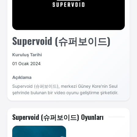
Supervoid (슈퍼보이드)
Kuruluş Tarihi
01 Ocak 2024
Açıklama
Supervoid (슈퍼보이드), merkezi Güney Kore'nin Seul
şehrinde bulunan bir video oyunu geliştirme şirketidir.
Supervoid (슈퍼보이드) Oyunları