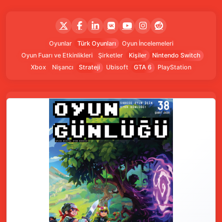
Oyunlar
Türk Oyunları
Oyun İncelemeleri
Oyun Fuarı ve Etkinlikleri
Şirketler
Kişiler
Nintendo Switch
Xbox
Nişancı
Strateji
Ubisoft
GTA 6
PlayStation