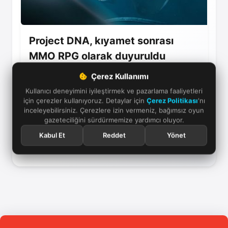
Project DNA, kıyamet sonrası
MMO RPG olarak duyuruldu
Supervoid’un yeni MMO RPG oyunu Project DNA,
Çerez Kullanımı
biyoteknoloji temelli bir dünyada sınıfsız karakter
Kullanıcı deneyimini iyileştirmek ve pazarlama faaliyetleri
gelişimi ve oyuncu kontrolüne dayalı savaş
için çerezler kullanıyoruz. Detaylar için
Çerez Politikası
'nı
sistemi hedefliyor.
inceleyebilirsiniz. Çerezlere izin vermeniz, bağımsız oyun
gazeteciliğini sürdürmemize yardımcı oluyor.
07 Mart 2026
Kabul Et
Reddet
Yönet