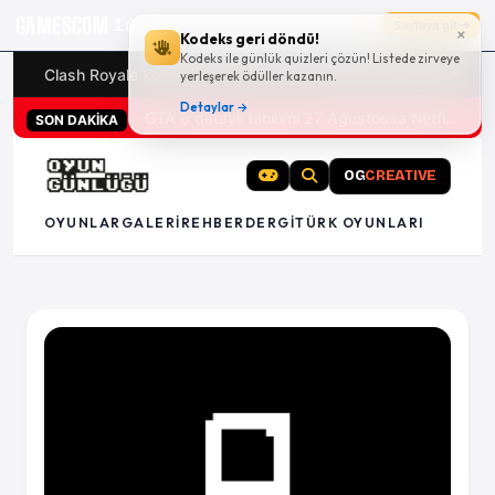
GAMESCOM
16g 18:05:41
Sayfaya git
×
Kodeks geri döndü!
Kodeks ile günlük quizleri çözün! Listede zirveye
Clash Royale kodları
Türk oyunları (PC ve konsollar) - 20
yerleşerek ödüller kazanın.
Detaylar →
GTA 6 detaylı tanıtımı 27 Ağustos'ta Netflix'te
SON DAKİKA
OG
CREATIVE
OYUNLAR
GALERI
REHBER
DERGI
TÜRK OYUNLARI