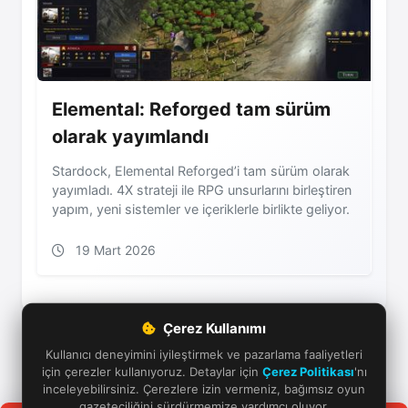
Elemental: Reforged tam sürüm
olarak yayımlandı
Stardock, Elemental Reforged’i tam sürüm olarak
yayımladı. 4X strateji ile RPG unsurlarını birleştiren
yapım, yeni sistemler ve içeriklerle birlikte geliyor.
19 Mart 2026
Çerez Kullanımı
Kullanıcı deneyimini iyileştirmek ve pazarlama faaliyetleri
için çerezler kullanıyoruz. Detaylar için
Çerez Politikası
'nı
inceleyebilirsiniz. Çerezlere izin vermeniz, bağımsız oyun
gazeteciliğini sürdürmemize yardımcı oluyor.